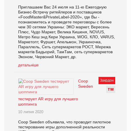
Приглашаем Вас 24 июля на 11-ю Ежегодную
Бизнес-Встречу ритейлеров и поставщиков
«FoodMaster&PrivateLabel-2020», где Вы -
познакомитесь и проведете переговоры с более
чем 30 сетями Украины: ЭКО маркет, Вересень
Плюс, Чудо Маркет, Велика Кишеня, NOVUS,
Метро Кеш энд Кери Украина, WOG, КЛО, VARUS,
Маркетопт, Фуршет, Апельмон, Украиночка,
Параллель, Сеть супермаркетов РОСТ, Мережа
маркетів Бадьорий, ТамТам, сеть супермаркетов
Эконом, Червоний Маркет, др.
детальніше
Закрдон
Coop
Sweden
Т
М
тестирует AR игру для лучшего
шоппинга
10 липня 2020
Coop Sweden объявила, что проводит пилотное
тестирование игры дополненной реальности