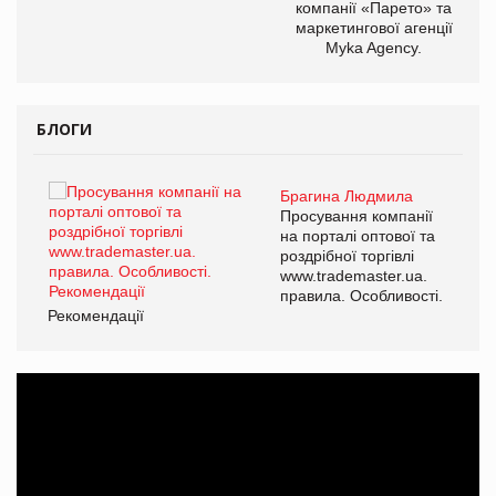
компанії «Парето» та
маркетингової агенції
Myka Agency.
БЛОГИ
Брагина Людмила
ї
Просування компанії
а
на порталі оптової та
роздрібної торгівлі
www.trademaster.ua.
і.
правила. Особливості.
Рекомендації
Ре