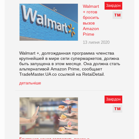
Закрдон
Walmart
+ готов
Т
М
бросить
вызов
Amazon
Prime
13 липня 2020
Walmart +, долгожданная программа членства
крупнейшей в мире сети супермаркетов, должна
быть запущена в этом месяце. Она должна стать
альтернативой Amazon Prime, сообщает
TradeMaster.UA со ссылкой на RetaiDetail.
детальніше
Закрдон
Т
М