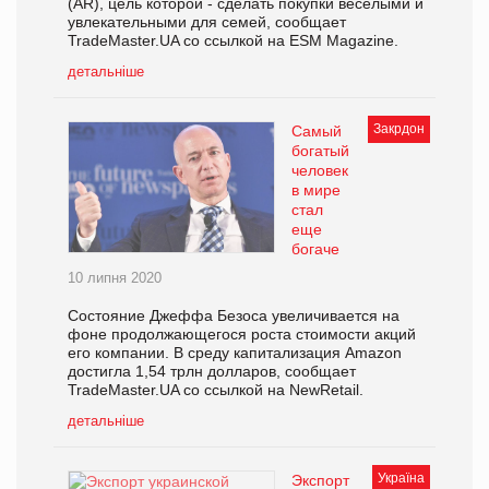
(AR), цель которой - сделать покупки веселыми и
увлекательными для семей, сообщает
TradeMaster.UA со ссылкой на ESM Magazine.
детальніше
Закрдон
Самый
богатый
человек
в мире
стал
еще
богаче
10 липня 2020
Состояние Джеффа Безоса увеличивается на
фоне продолжающегося роста стоимости акций
его компании. В среду капитализация Amazon
достигла 1,54 трлн долларов, сообщает
TradeMaster.UA со ссылкой на NewRetail.
детальніше
Україна
Экспорт