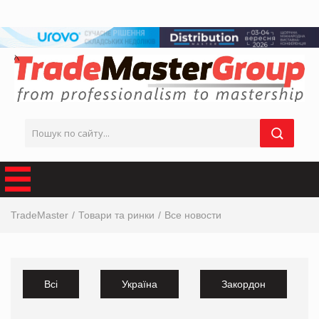
TradeMaster
Товари та ринки
Все новости
Всі
Україна
Закордон