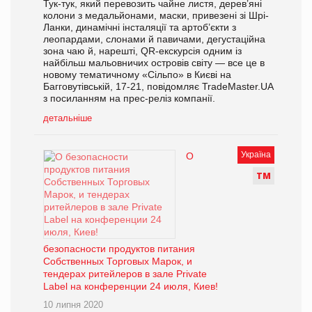
Тук-тук, який перевозить чайне листя, дерев’яні
колони з медальйонами, маски, привезені зі Шрі-
Ланки, динамічні інсталяції та артоб’єкти з
леопардами, слонами й павичами, дегустаційна
зона чаю й, нарешті, QR-екскурсія одним із
найбільш мальовничих островів світу — все це в
новому тематичному «Сільпо» в Києві на
Багговутівській, 17-21, повідомляє TradeMaster.UA
з посиланням на прес-реліз компанії.
детальніше
Україна
О
Т
М
безопасности продуктов питания
Собственных Торговых Марок, и
тендерах ритейлеров в зале Private
Label на конференции 24 июля, Киев!
10 липня 2020