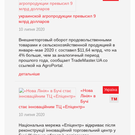
украинской агропродукции превысил 9
млрд долларов
10 липня 2020
Внешнеторговый оборот продовольственными
товарами и сельскохозяйственной продукцией в
январе–мае 2020 г. составил $11,64 млрд, что на
4% больше, чем за аналогичный период
прошлого года, сообщает TradeMaster.UA со
ссылкой на AgroPortal.
детальніше
Україна
«Нова
Лінія» в
Т
М
Бучі
стає інноваційним ТЦ «Епіцентр»
10 липня 2020
Національна мережа «Епіцентр» відкриває після
реконструкції інноваційний торговельний центр у