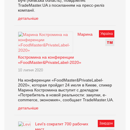
Бучі (Київська область), повідомляє
TradeMaster.UA з посиланням на пресс-реліз
компанії.
детальніше
Україна
Марина
Т
М
Костромина на конференции
«FoodMaster&PrivateLabel-2020»
10 липня 2020
На конференции «FoodMaster&PrivateLabel-
2020», которая пройдет 24 июля в Киеве, спикер
Марина Костромина выступит с докладом
«Потребитель в новой реальности: закупки, e-
commerce, экономия», сообщает TradeMaster.UA.
детальніше
Закрдон
Levi's сократит 700 рабочих
мест