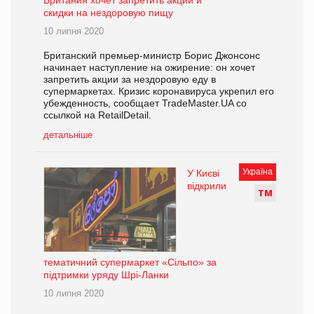
Британия хочет запретить акции и
скидки на нездоровую пищу
10 липня 2020
Британский премьер-министр Борис Джонсонс
начинает наступление на ожирение: он хочет
запретить акции за нездоровую еду в
супермаркетах. Кризис коронавируса укрепил его
убежденность, сообщает TradeMaster.UA со
ссылкой на RetailDetail.
детальніше
Україна
У Києві
відкрили
Т
М
тематичний супермаркет «Сільпо» за
підтримки уряду Шрі-Ланки
10 липня 2020