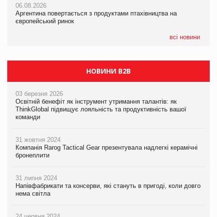
06.08.2026
06.08.2026
06.08.2026
Аргентина повертається з продуктами птахівництва на
Аргентина повертається з продуктами птахівництва на
Аргентина повертається з продуктами птахівництва на
європейський ринок
європейський ринок
європейський ринок
всі новини
НОВИНИ B2B
03 березня 2026
Освітній бенефіт як інструмент утримання талантів: як
ThinkGlobal підвищує лояльність та продуктивність вашої
команди
31 жовтня 2024
Компанія Rarog Tactical Gear презентувала надлегкі керамічні
бронеплити
31 липня 2024
Напівфабрикати та консерви, які стануть в пригоді, коли довго
нема світла
24 червня 2024