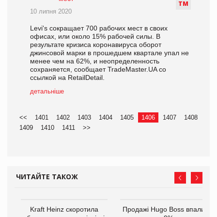
Т
М
10 липня 2020
Levi's сокращает 700 рабочих мест в своих
офисах, или около 15% рабочей силы. В
результате кризиса коронавируса оборот
джинсовой марки в прошедшем квартале упал не
менее чем на 62%, и неопределенность
сохраняется, сообщает TradeMaster.UA со
ссылкой на RetailDetail.
детальніше
<<
1401
1402
1403
1404
1405
1406
1407
1408
1409
1410
1411
>>
ЧИТАЙТЕ ТАКОЖ
ам
Kraft Heinz скоротила
Продажі Hugo Boss впали