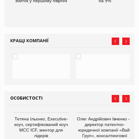
іше
збиток у першому півріччі
на 9%
КРАЩІ КОМПАНІЇ
ОСОБИСТОСТІ
,
Тетяна Ільєнко, Executive-
Олег Андрійович Івченко —
ОВ
коуч, сертифікований коуч
директор патентно-
МСС ICF, ментор для
юридичної компанії «Вайз
лідерів
Груп», консалтингової