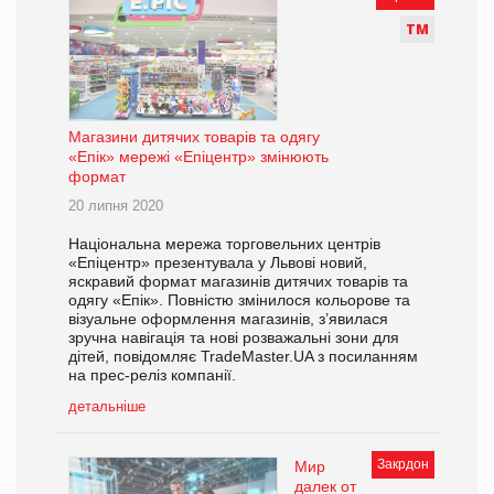
Т
М
Магазини дитячих товарів та одягу
«Епік» мережі «Епіцентр» змінюють
формат
20 липня 2020
Національна мережа торговельних центрів
«Епіцентр» презентувала у Львові новий,
яскравий формат магазинів дитячих товарів та
одягу «Епік». Повністю змінилося кольорове та
візуальне оформлення магазинів, з’явилася
зручна навігація та нові розважальні зони для
дітей, повідомляє TradeMaster.UA з посиланням
на прес-реліз компанії.
детальніше
Закрдон
Мир
далек от