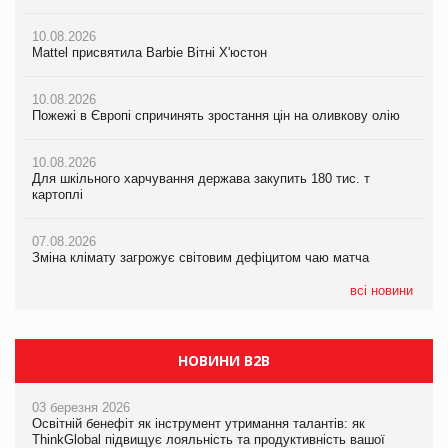
10.08.2026
10.08.2026
10.08.2026
Пожежі в Європі спричинять зростання цін на оливкову олію
Mattel присвятила Barbie Вітні Х'юстон
Mattel присвятила Barbie Вітні Х'юстон
07.08.2026
10.08.2026
10.08.2026
Зміна клімату загрожує світовим дефіцитом чаю матча
Пожежі в Європі спричинять зростання цін на оливкову олію
Пожежі в Європі спричинять зростання цін на оливкову олію
07.08.2026
10.08.2026
10.08.2026
Криза у Китаї може спричинити великі потрясіння для світової
Для шкільного харчування держава закупить 180 тис. т
Для шкільного харчування держава закупить 180 тис. т
економіки
картоплі
картоплі
07.08.2026
07.08.2026
07.08.2026
Kraft Heinz скоротила збиток у першому півріччі
Зміна клімату загрожує світовим дефіцитом чаю матча
Зміна клімату загрожує світовим дефіцитом чаю матча
всі новини
НОВИНИ B2B
03 березня 2026
Освітній бенефіт як інструмент утримання талантів: як
ThinkGlobal підвищує лояльність та продуктивність вашої