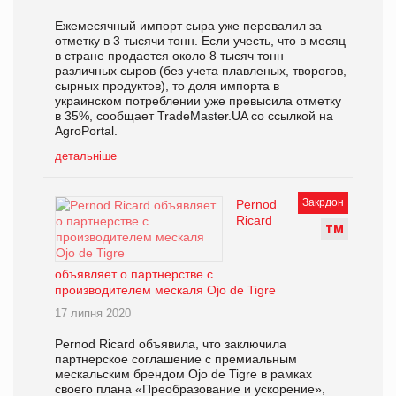
Ежемесячный импорт сыра уже перевалил за
отметку в 3 тысячи тонн. Если учесть, что в месяц
в стране продается около 8 тысяч тонн
различных сыров (без учета плавленых, творогов,
сырных продуктов), то доля импорта в
украинском потреблении уже превысила отметку
в 35%, сообщает TradeMaster.UA со ссылкой на
AgroPortal.
детальніше
Закрдон
Pernod
Ricard
Т
М
объявляет о партнерстве с
производителем мескаля Ojo de Tigre
17 липня 2020
Pernod Ricard объявила, что заключила
партнерское соглашение с премиальным
мескальским брендом Ojo de Tigre в рамках
своего плана «Преобразование и ускорение»,