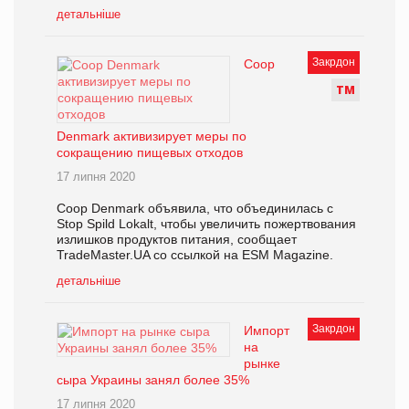
детальніше
Закрдон
Coop
Т
М
Denmark активизирует меры по
сокращению пищевых отходов
17 липня 2020
Coop Denmark объявила, что объединилась с
Stop Spild Lokalt, чтобы увеличить пожертвования
излишков продуктов питания, сообщает
TradeMaster.UA со ссылкой на ESM Magazine.
детальніше
Закрдон
Импорт
на
рынке
сыра Украины занял более 35%
17 липня 2020