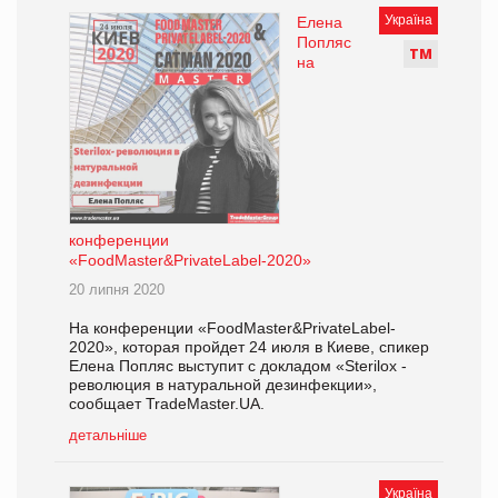
Україна
Елена
Попляс
Т
М
на
конференции
«FoodMaster&PrivateLabel-2020»
20 липня 2020
На конференции «FoodMaster&PrivateLabel-
2020», которая пройдет 24 июля в Киеве, спикер
Елена Попляс выступит с докладом «Sterilox -
революция в натуральной дезинфекции»,
сообщает TradeMaster.UA.
детальніше
Україна