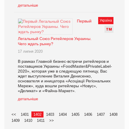
детальніше
Україна
Первый
Т
М
Легальный Союз Ритейлеров Украины.
Чего ждать рынку?
17 липня 2020
В рамках Главной бизнес-встречи ритейлеров и
поставщиков Украины «FoodMaster&PrivateLabel-
2020», которая уже в следующую пятницу, Вас
ждет выступление Виталия Денисенко,
основателя и иницатора «Асоціації Регіональних
Мереж», куда вошли ритейлеры «Новус»,
«Деликат» и «Файна-Маркет».
детальніше
<<
1401
1402
1403
1404
1405
1406
1407
1408
1409
1410
1411
>>