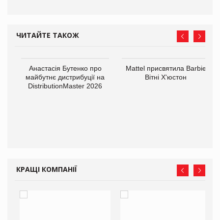
ЧИТАЙТЕ ТАКОЖ
Анастасія Бутенко про
Mattel присвятила Barbie
майбутнє дистрибуції на
Вітні Х'юстон
DistributionMaster 2026
оди
КРАЩІ КОМПАНІЇ