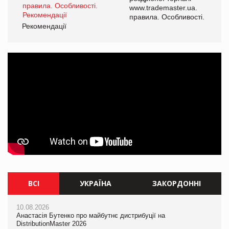
www.trademaster.ua.
і.
правила. Особливості.
Рекомендації
Ре
ВСІ
УКРАЇНА
ЗАКОРДОННІ
10.08.2026
10.08.2026
10.08.2026
Анастасія Бутенко про майбутнє дистрибуції на
Анастасія Бутенко про майбутнє дистрибуції на
Mattel присвятила Barbie Вітні Х'юстон
DistributionMaster 2026
DistributionMaster 2026