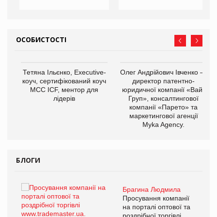
ОСОБИСТОСТІ
,
Тетяна Ільєнко, Executive-
Олег Андрійович Івченко —
ОВ
коуч, сертифікований коуч
директор патентно-
МСС ICF, ментор для
юридичної компанії «Вайз
лідерів
Груп», консалтингової
компанії «Парето» та
маркетингової агенції
Myka Agency.
БЛОГИ
Брагина Людмила
ї
Просування компанії
а
на порталі оптової та
роздрібної торгівлі