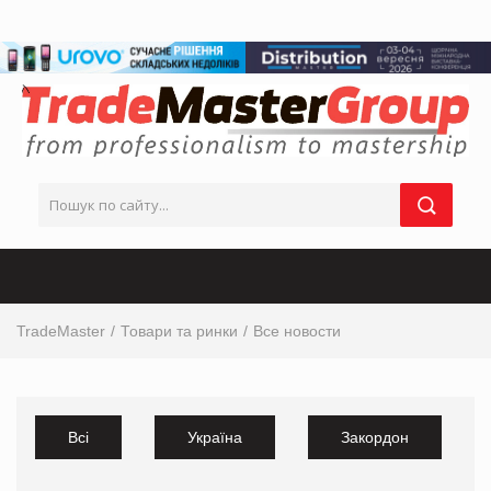
TradeMaster
Товари та ринки
Все новости
Всі
Україна
Закордон