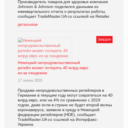
Производитель товаров для здоровья компания
Johnson & Johnson поделился данными из
ежеквартального отчета о результатах работы,
сообщает TradeMaster.UA со ссылкой на Retailer.
детальніше
Закрдон
Немецкий непродовольственный
ритейл может потерять 40 млрд евро
из-за пандемии
17 липня 2020
Продажи непродовольственных ритейлеров в
Германии в текущем году могут сократиться на 40
млрд евро, или на 4% по сравнению с 2019
годом, даже если в стране не будет второй волны
коронавируса, заявили в среду в Немецкой
федерации ритейлеров (HDE), сообщает
TradeMaster.UA со ссылкой на Интерфакс-
Украина.