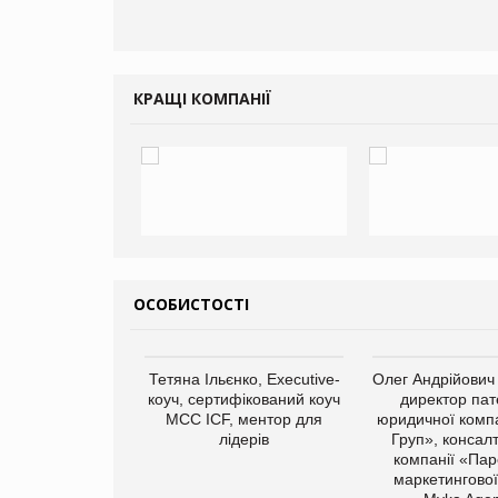
КРАЩІ КОМПАНІЇ
ОСОБИСТОСТІ
арас Ігорович,
Тетяна Ільєнко, Executive-
Олег Андрійович
иробництва ТОВ
коуч, сертифікований коуч
директор пат
Герчак"
МСС ICF, ментор для
юридичної компа
лідерів
Груп», консал
компанії «Пар
маркетингової