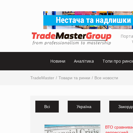
Порта
Новини
Аналітика
Топи про рино
TradeMaster
Товари та ринки
Все новости
Всі
Україна
Закорд
ВТО сравнива
депрессией