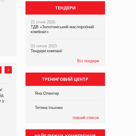
ТЕНДЕРИ
21 січня 2026
ТДВ «Золотоніський маслоробний
комбінат»
03 липня 2023
Тендери компанії
Всі тендери
ТРЕНІНГОВИЙ ЦЕНТР
а!
EVA.UA запустила
Kraft Heinz скоротила
Яна Олентир
ід
кампанію «Хто б знав» про
збиток у першому півріччі
е у
асортимент, якого покупці
не очікують побачити на
Тетяна Ільєнко
платформі
повний список
НАЙБЛИЖЧА КОНФЕРЕНЦІЯ