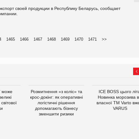
кспорт своей продукции в Республику Беларусь, сообщает
компании.
4
1465
1466
1467
1468
1469
1470
1471
>>
ї може
Розмитнення «з коліс» та
ICE BOSS цього літ
великі
крос-докінг: як оперативні
Новинка морозива в
світової
логістичні рішення
власної ТМ Varto вж
ки
допомагають бізнесу
VARUS
зменшити ризики