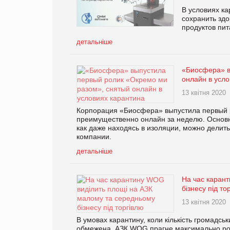
В условиях ка
сохранить здо
продуктов пи
детальніше
«Биосфера» в
онлайн в усло
13 квітня 2020
Корпорация «Биосфера» выпустила первый 
преимущественно онлайн за неделю. Основн
как даже находясь в изоляции, можно делить
компании.
детальніше
На час каран
бізнесу під то
13 квітня 2020
В умовах карантину, коли кількість громадсь
обмежена, АЗК WOG прагне максимально роз