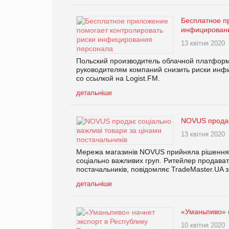
Бесплатное п
инфицирован
13 квітня 2020
Польский производитель облачной платформ
руководителям компаний снизить риски инф
со ссылкой на Logist.FM.
детальніше
NOVUS продає 
13 квітня 2020
Мережа магазинів NOVUS прийняла рішення п
соціально важливих груп. Ритейлер продавати
постачальників, повідомляє TradeMaster.UA з
детальніше
«Уманьпиво» н
10 квітня 2020