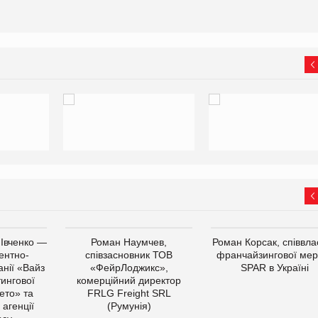
 Івченко —
Роман Наумчев,
Роман Корсак, співвла
ентно-
співзасновник ТОВ
франчайзингової мер
нії «Вайз
«ФейрЛоджикс»,
SPAR в Україні
тингової
комерційний директор
ето» та
FRLG Freight SRL
 агенції
(Румунія)