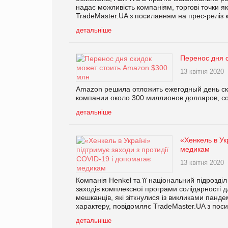
надає можливість компаніям, торгові точки як
TradeMaster.UA з посиланням на прес-реліз к
детальніше
Перенос дня 
13 квітня 2020
Amazon решила отложить ежегодный день ски
компании около 300 миллионов долларов, соо
детальніше
«Хенкель в Ук
медикам
13 квітня 2020
Компанія Henkel та її національний підрозділ
заходів комплексної програми солідарності дл
мешканців, які зіткнулися із викликами панде
характеру, повідомляє TradeMaster.UA з поси
детальніше