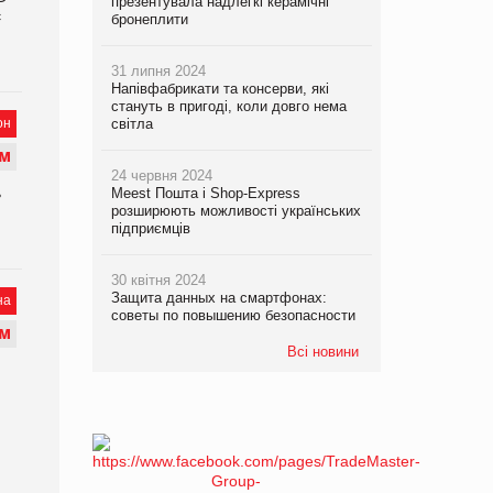
презентувала надлегкі керамічні
є
бронеплити
31 липня 2024
Напівфабрикати та консерви, які
стануть в пригоді, коли довго нема
он
світла
М
24 червня 2024
ь
Meest Пошта і Shop-Express
розширюють можливості українських
підприємців
30 квітня 2024
Защита данных на смартфонах:
на
советы по повышению безопасности
М
Всі новини