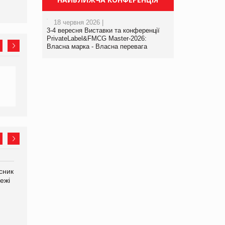
18 червня 2026 |
3-4 вересня Виставки та конференції
PrivateLabel&FMCG Master-2026:
Власна марка - Власна перевага
сник
Олексій Логачов-Михайлов
Яна Сараніна, директор
ежі
Файно маркет Директор
компанії «УкраМарин»
департаменту з
виробництва