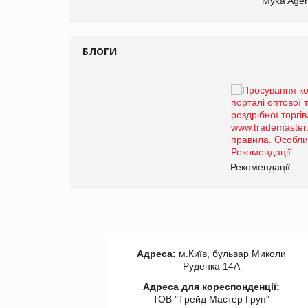
Myka Agen
БЛОГИ
Брагина Людмила
Просування компанії на
порталі оптової та
роздрібної торгівлі
www.trademaster.ua.
правила. Особливості.
ії
Рекомендації
Адреса:
м.Київ, бульвар Миколи
Руденка 14А
Адреса для кореспонденції:
ТОВ "Tрейд Мастер Груп"