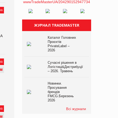
на
ЖУРНАЛ TRADEMASTER
UA
Каталог Головних
Проєктів
PrivateLabel –
2026
на
Сучасні рішення в
Логістиці&Дистрибуції
М
– 2026. Травень
Новинки.
Просування
брендів
FMCG.Березень
2026
на
Всі журнали
М