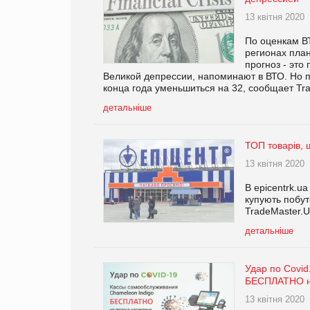
13 квітня 2020
По оценкам ВТ
регионах пла
прогноз - это
Великой депрессии, напоминают в ВТО. Но 
конца года уменьшиться на 32, сообщает Tra
детальніше
ТОП товарів, 
13 квітня 2020
В epicentrk.u
купують побут
TradeMaster.U
детальніше
Удар по Covi
БЕСПЛАТНО на
13 квітня 2020