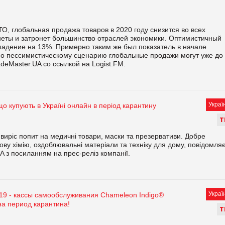
О, глобальная продажа товаров в 2020 году снизится во всех
неты и затронет большинство отраслей экономики. Оптимистичный
 падение на 13%. Примерно таким же был показатель в начале
по пессимистическому сценарию глобальные продажи могут уже до
deMaster.UA со ссылкой на Logist.FM.
Украї
що купують в Україні онлайн в період карантину
Т
a виріс попит на медичні товари, маски та презервативи. Добре
ову хімію, оздоблювальні матеріали та техніку для дому, повідомля
A з посиланням на прес-реліз компанії.
Украї
d19 - кассы самообслуживания Chameleon Indigo®
 период карантина!
Т