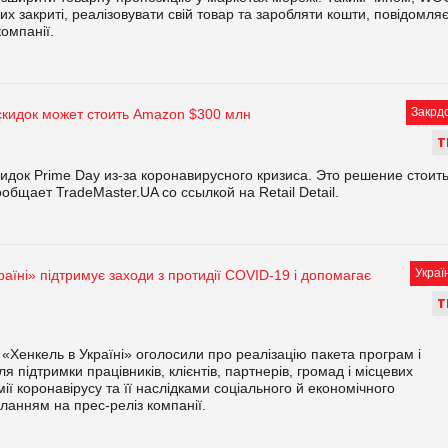
их закриті, реалізовувати свій товар та заробляти кошти, повідомля
омпанії.
Закрд
скидок может стоить Amazon $300 млн
Т
док Prime Day из-за коронавирусного кризиса. Это решение стоит
бщает TradeMaster.UA со ссылкой на Retail Detail.
Украї
раїні» підтримує заходи з протидії COVID-19 і допомагає
Т
 «Хенкель в Україні» оголосили про реалізацію пакета програм і
я підтримки працівників, клієнтів, партнерів, громад і місцевих
мії коронавірусу та її наслідками соціального й економічного
ланням на прес-реліз компанії.