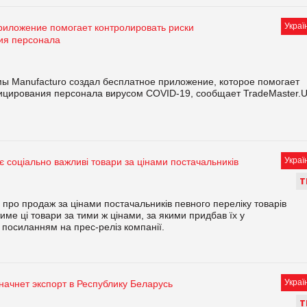
Украї
риложение помогает контролировать риски
ия персонала
ы Manufacturo создал бесплатное приложение, которое помогает
ицирования персонала вирусом COVID-19, сообщает TradeMaster.
Украї
соціально важливі товари за цінами постачальників
Т
ро продаж за цінами постачальників певного переліку товарів
ме ці товари за тими ж цінами, за якими придбав їх у
 посиланням на прес-реліз компанії.
Украї
ачнет экспорт в Республику Беларусь
Т