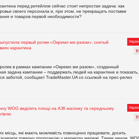
рантина перед ритейлом сейчас стоит непростая задача: как
ровье своего персонала и, при этом, не прекращать поставки
тания и товаров первой необходимости?
Украї
ыпустила первый ролик «Окремо ми разом», снятый
виях карантина
Т
ролик в рамках кампании «Окремо ми разом», созданный
ая задача кампании – поддержать людей на карантине и показать,
ся заботой, сообщает TradeMaster.UA со ссылкой на прес-релиз
Украї
тину WOG виділить площі на АЗК малому та середньому
ргівлю
Т
ких місць, які мають можливість повноцінно працювати, досить
ширити товарну пропозицію у маркетах мережі. Таким чином, WO