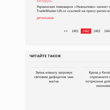
Украинская пивоварня «Уманьпиво» начнет э
TradeMaster.UA со ссылкой на пресс-релиз 
детальніше
<<
1461
1462
1463
146
ЧИТАЙТЕ ТАКОЖ
Зміна клімату загрожує
Криза у Кита
світовим дефіцитом чаю
спричинити 
матча
потрясіння для 
економі
ує виробника
добавок Thorne