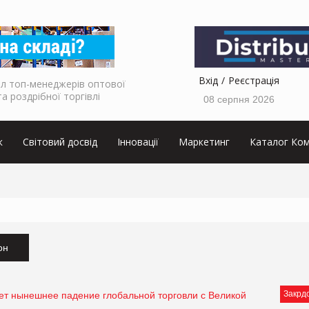
Вхід
Реєстрація
л топ-менеджерів оптової
та роздрібної торгівлі
08 серпня 2026
к
Світовий досвід
Інновації
Маркетинг
Каталог Ком
он
Закрд
ет нынешнее падение глобальной торговли с Великой