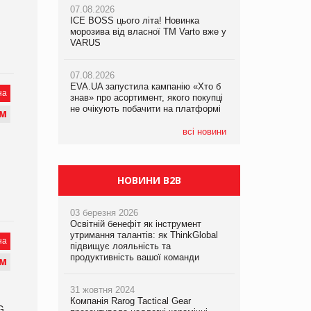
07.08.2026
07.08.2026
ICE BOSS цього літа! Новинка
ICE BOSS цього літа! Новинка
07.08.2026
морозива від власної ТМ Varto вже у
морозива від власної ТМ Varto вже у
Франція заборонила рекламні дзвінки
VARUS
VARUS
без згоди клієнтів
07.08.2026
07.08.2026
EVA.UA запустила кампанію «Хто б
EVA.UA запустила кампанію «Хто б
на
знав» про асортимент, якого покупці
знав» про асортимент, якого покупці
не очікують побачити на платформі
не очікують побачити на платформі
М
всі новини
НОВИНИ B2B
03 березня 2026
Освітній бенефіт як інструмент
утримання талантів: як ThinkGlobal
на
підвищує лояльність та
продуктивність вашої команди
М
31 жовтня 2024
Компанія Rarog Tactical Gear
G