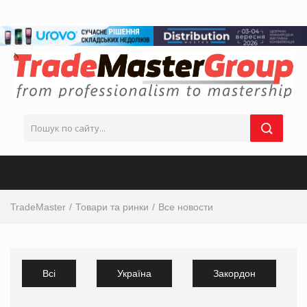
TradeMaster
Товари та ринки
Все новости
Всі
Україна
Закордон