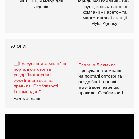
МСС ICF, ментор для
юридичної компанії «Вайз
лідерів
Груп», консалтингової
компанії «Парето» та
маркетингової агенції
Myka Agency.
БЛОГИ
Брагина Людмила
ї
Просування компанії
а
на порталі оптової та
роздрібної торгівлі
www.trademaster.ua.
і.
правила. Особливості.
Рекомендації
Ре