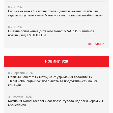
Amazon звинуватили у недостовірній рекламі екологічних
05.08.2026
05.08.2026
продуктів
Російська атака 5 серпня стала одним із наймасштабніших
Російська атака 5 серпня стала одним із наймасштабніших
ударів по українському бізнесу за час повномасштабної війни
ударів по українському бізнесу за час повномасштабної війни
05.08.2026
AstraZeneca обговорює найбільшу угоду десятиліття
05.08.2026
05.08.2026
Смачне поповнення дитячого меню: у VARUS з’явилися
Смачне поповнення дитячого меню: у VARUS з’явилися
новинки від ТМ ТОКЕРИ
новинки від ТМ ТОКЕРИ
всі новини
НОВИНИ B2B
03 березня 2026
Освітній бенефіт як інструмент утримання талантів: як
ThinkGlobal підвищує лояльність та продуктивність вашої
команди
31 жовтня 2024
Компанія Rarog Tactical Gear презентувала надлегкі керамічні
бронеплити