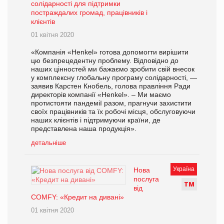
солідарності для підтримки
постраждалих громад, працівників і
клієнтів
01 квітня 2020
«Компанія «Henkel» готова допомогти вирішити
цю безпрецедентну проблему. Відповідно до
наших цінностей ми бажаємо зробити свій внесок
у комплексну глобальну програму солідарності, —
заявив Карстен Кнобель, голова правління Ради
директорів компанії «Henkel». – Ми маємо
протистояти пандемії разом, прагнучи захистити
своїх працівників та їх робочі місця, обслуговуючи
наших клієнтів і підтримуючи країни, де
представлена наша продукція».
детальніше
Україна
Нова
послуга
Т
М
від
COMFY: «Кредит на дивані»
01 квітня 2020