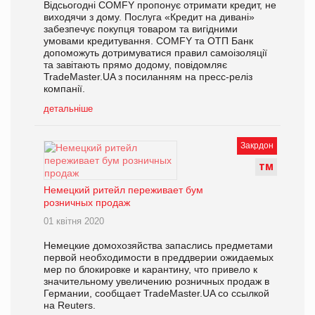
Відсьогодні COMFY пропонує отримати кредит, не
виходячи з дому. Послуга «Кредит на дивані»
забезпечує покупця товаром та вигідними
умовами кредитування. COMFY та ОТП Банк
допоможуть дотримуватися правил самоізоляції
та завітають прямо додому, повідомляє
TradeMaster.UA з посиланням на пресс-реліз
компанії.
детальніше
Закрдон
Т
М
Немецкий ритейл переживает бум
розничных продаж
01 квітня 2020
Немецкие домохозяйства запаслись предметами
первой необходимости в преддверии ожидаемых
мер по блокировке и карантину, что привело к
значительному увеличению розничных продаж в
Германии, сообщает TradeMaster.UA со ссылкой
на Reuters.