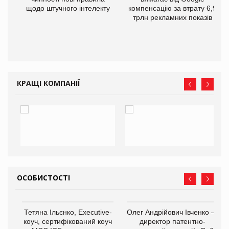
щодо штучного інтелекту
компенсацію за втрату 6,9
трлн рекламних показів
КРАЩІ КОМПАНІЇ
ОСОБИСТОСТІ
,
Тетяна Ільєнко, Executive-
Олег Андрійович Івченко —
ОВ
коуч, сертифікований коуч
директор патентно-