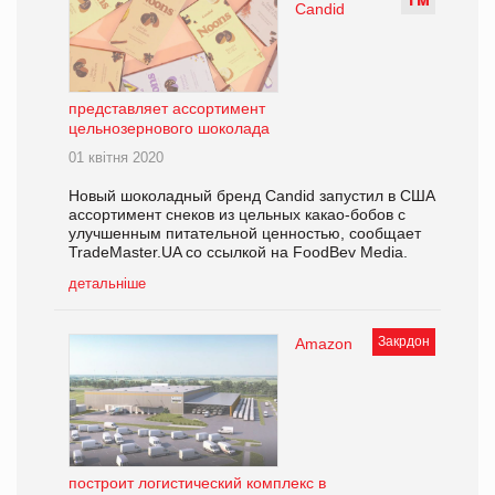
Т
М
Candid
представляет ассортимент
цельнозернового шоколада
01 квітня 2020
Новый шоколадный бренд Candid запустил в США
ассортимент снеков из цельных какао-бобов с
улучшенным питательной ценностью, сообщает
TradeMaster.UA со ссылкой на FoodBev Media.
детальніше
Закрдон
Amazon
построит логистический комплекс в