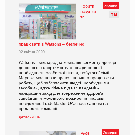
Україна
Робити
покупки
Т
М
та
працювати в Watsons – безпечно
02 квітня 2020
Watsons - міжнародна компанія сегменту дрогері,
де основою асортименту є товари першої
необхідності, особистої гігієни, побутової хімії.
Мережа має повне право і повинна продовжити
роботу, щоб забезпечити людей необхідними
засобами, адже гігієна під час пандемії -
найкращий захід для збереження здоров'я і
запобігання можливого поширення інфекції,
повідомляє TradeMaster.UA з посиланням на
прес-реліз компанії.
детальніше
Закрдон
P&G