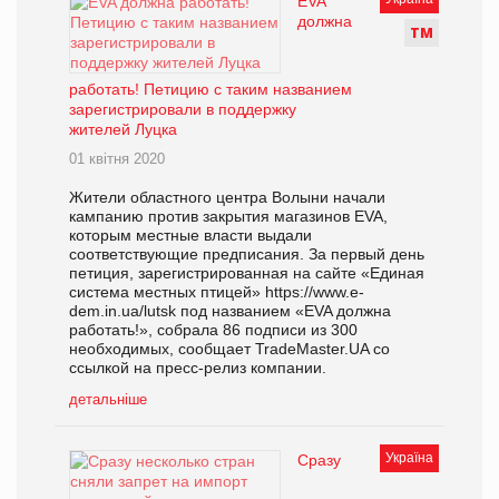
EVA
должна
Т
М
работать! Петицию с таким названием
зарегистрировали в поддержку
жителей Луцка
01 квітня 2020
Жители областного центра Волыни начали
кампанию против закрытия магазинов EVA,
которым местные власти выдали
соответствующие предписания. За первый день
петиция, зарегистрированная на сайте «Единая
система местных птицей» https://www.e-
dem.in.ua/lutsk под названием «EVA должна
работать!», собрала 86 подписи из 300
необходимых, сообщает TradeMaster.UA со
ссылкой на пресс-релиз компании.
детальніше
Україна
Сразу