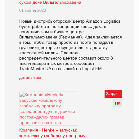
сухом доке Вильгельмсхавена
01 квітня 2020
Новый дистрибьюторский центр Amazon Logistics
будет работать по концепции кросс-дока в
логистическом и бизнес-центре
Вильгельмсхавена (Германия). Идея заключается
в том, чтобы товар просто из порта попадал в
грузовики, которые осуществляют доставку
«последней мили». Площадь
распределительного центра составит около 8
тысяч квадратных метров, сообщает
TradeMaster.UA со ссылкой на Logist.FM.
детальніше
Закрдон
Т
М
Компанія «Henkel» запускає
комплексну глобальну програму