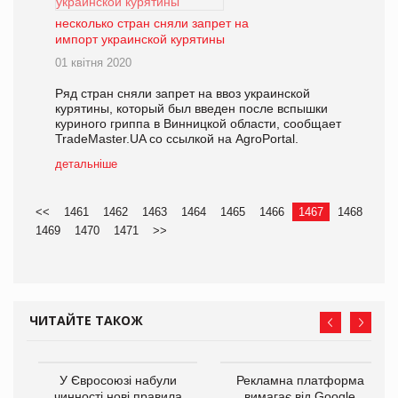
несколько стран сняли запрет на
импорт украинской курятины
01 квітня 2020
Ряд стран сняли запрет на ввоз украинской
курятины, который был введен после вспышки
куриного гриппа в Винницкой области, сообщает
TradeMaster.UA со ссылкой на AgroPortal.
детальніше
<<
1461
1462
1463
1464
1465
1466
1467
1468
1469
1470
1471
>>
ЧИТАЙТЕ ТАКОЖ
У Євросоюзі набули
Рекламна платформа
го
чинності нові правила
вимагає від Google