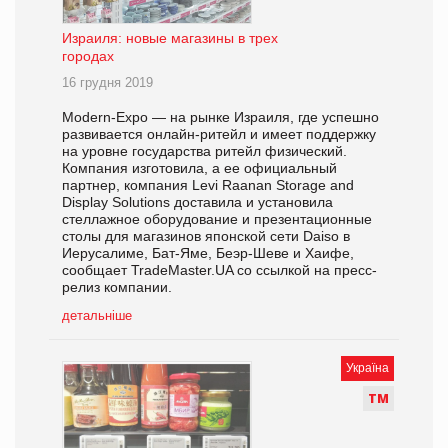
Израиля: новые магазины в трех
городах
16 грудня 2019
Modern-Eхро — на рынке Израиля, где успешно
развивается онлайн-ритейл и имеет поддержку
на уровне государства ритейл физический.
Компания изготовила, а ее официальный
партнер, компания Levi Raanan Storage and
Display Solutions доставила и установила
стеллажное оборудование и презентационные
столы для магазинов японской сети Daiso в
Иерусалиме, Бат-Яме, Беэр-Шеве и Хаифе,
сообщает TradeMaster.UA со ссылкой на пресс-
релиз компании.
детальніше
Україна
Т
М