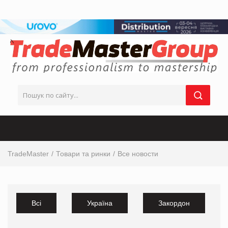
TradeMaster
Товари та ринки
Все новости
Всі
Україна
Закордон