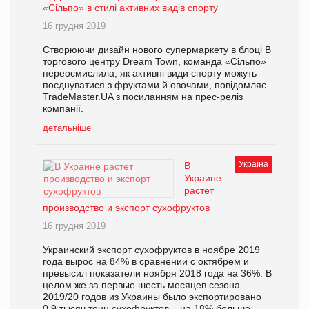
«Сільпо» в стилі активних видів спорту
16 грудня 2019
Створюючи дизайн нового супермаркету в блоці В
торгового центру Dream Town, команда «Сільпо»
переосмислила, як активні види спорту можуть
поєднуватися з фруктами й овочами, повідомляє
TradeMaster.UA з посиланням на прес-реліз
компанії.
детальніше
Україна
В
Украине
растет
производство и экспорт сухофруктов
16 грудня 2019
Украинский экспорт сухофруктов в ноябре 2019
года вырос на 84% в сравнении с октябрем и
превысил показатели ноября 2018 года на 36%. В
целом же за первые шесть месяцев сезона
2019/20 годов из Украины было экспортировано
0,9 тысяч тонн сухофруктов – на 18% больше,