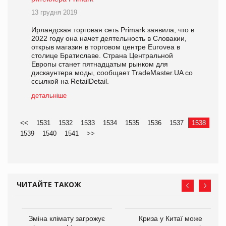
13 грудня 2019
Ирландская торговая сеть Primark заявила, что в
2022 году она начет деятельность в Словакии,
открыв магазин в торговом центре Eurovea в
столице Братиславе. Страна Центральной
Европы станет пятнадцатым рынком для
дискаунтера моды, сообщает TradeMaster.UA со
ссылкой на RetailDetail.
детальніше
<<
1531
1532
1533
1534
1535
1536
1537
1538
1539
1540
1541
>>
ЧИТАЙТЕ ТАКОЖ
Зміна клімату загрожує
Криза у Китаї може