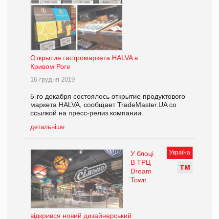
Открытие гастромаркета HALVA в
Кривом Роге
16 грудня 2019
5-го декабря состоялось открытие продуктового
маркета HALVA, сообщает TradeMaster.UA со
ссылкой на пресс-релиз компании.
детальніше
Україна
У блоці
В ТРЦ
Т
М
Dream
Town
відкрився новий дизайнерський