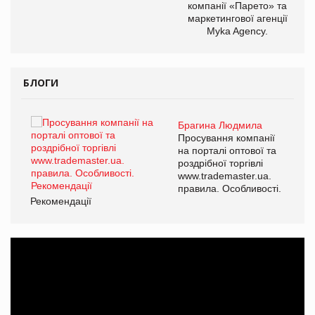
компанії «Парето» та
маркетингової агенції
Myka Agency.
БЛОГИ
Брагина Людмила
ї
Просування компанії
а
на порталі оптової та
роздрібної торгівлі
www.trademaster.ua.
і.
правила. Особливості.
Рекомендації
Ре