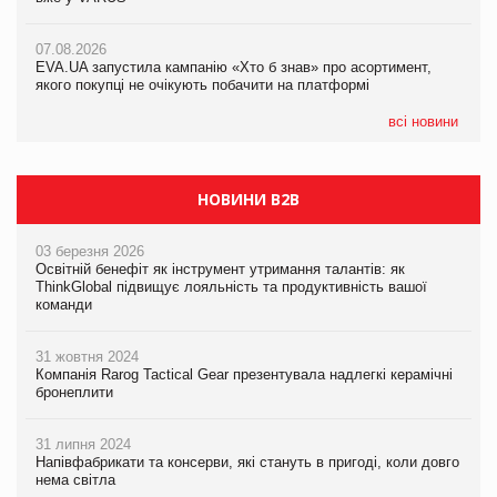
07.08.2026
Франція заборонила рекламні дзвінки без згоди клієнтів
07.08.2026
07.08.2026
EVA.UA запустила кампанію «Хто б знав» про асортимент,
EVA.UA запустила кампанію «Хто б знав» про асортимент,
якого покупці не очікують побачити на платформі
якого покупці не очікують побачити на платформі
всі новини
НОВИНИ B2B
03 березня 2026
Освітній бенефіт як інструмент утримання талантів: як
ThinkGlobal підвищує лояльність та продуктивність вашої
команди
31 жовтня 2024
Компанія Rarog Tactical Gear презентувала надлегкі керамічні
бронеплити
31 липня 2024
Напівфабрикати та консерви, які стануть в пригоді, коли довго
нема світла