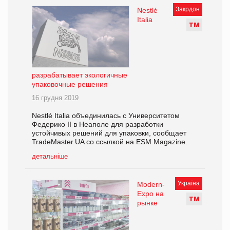
Закрдон
Nestlé
Italia
Т
М
разрабатывает экологичные
упаковочные решения
16 грудня 2019
Nestlé Italia объединилась с Университетом
Федерико II в Неаполе для разработки
устойчивых решений для упаковки, сообщает
TradeMaster.UA со ссылкой на ESM Magazine.
детальніше
Україна
Modern-
Expo на
Т
М
рынке