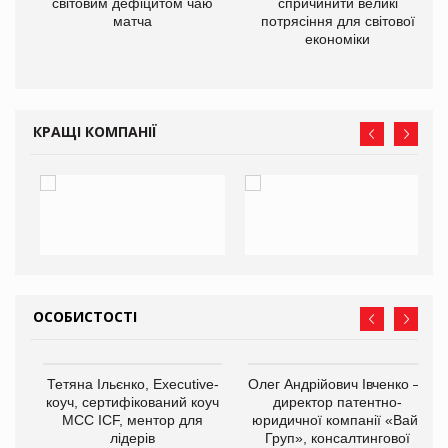
ne
світовим дефіцитом чаю
спричинити великі
матча
потрясіння для світової
економіки
КРАЩІ КОМПАНІЇ
ОСОБИСТОСТІ
,
Тетяна Ільєнко, Executive-
Олег Андрійович Івченко —
ОВ
коуч, сертифікований коуч
директор патентно-
МСС ICF, ментор для
юридичної компанії «Вайз
лідерів
Груп», консалтингової