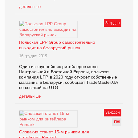
детальніше
Закрдон
Польская LPP Group самостоятельно
выходит на беларуский рынок
16 грудня 2019
Один из крупнейших ритейлеров моды
Центральной и Восточной Европы, польская
компания LPP, в 2020 году откроет собственные
магазины в Беларуси, сообщает TradeMaster.UA
со ссылкой на UTG.
детальніше
Закрдон
Т
М
Словакия станет 15-м рынком для
ритейлера Primark