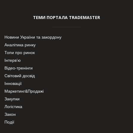
ТЕМИ ПОРТАЛА TRADEMASTER
Новини України та закордону
Аналітика ринку
Топи про ринок
Інтерв’ю
Відео-тренінги
Світовий досвід
Інновації
Маркетинг&Продажі
Закупки
Логістика
Закон
Події