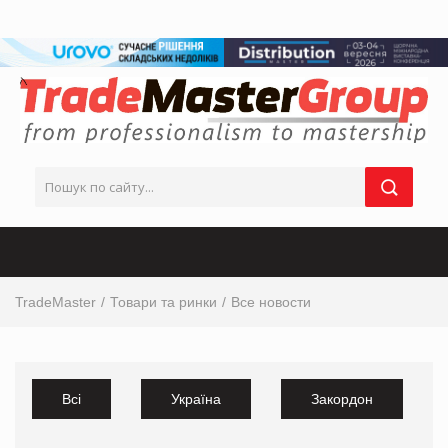
TradeMaster
Товари та ринки
Все новости
Всі
Україна
Закордон