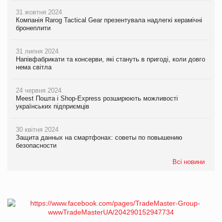
31 жовтня 2024
Компанія Rarog Tactical Gear презентувала надлегкі керамічні
бронеплити
31 липня 2024
Напівфабрикати та консерви, які стануть в пригоді, коли довго
нема світла
24 червня 2024
Meest Пошта і Shop-Express розширюють можливості
українських підприємців
30 квітня 2024
Защита данных на смартфонах: советы по повышению
безопасности
Всі новини