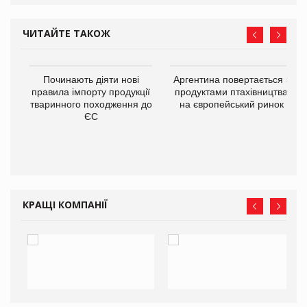
ЧИТАЙТЕ ТАКОЖ
в
Починають діяти нові
Аргентина повертається з
правила імпорту продукції
продуктами птахівництва
тваринного походження до
на європейський ринок
О:
ЄС
КРАЩІ КОМПАНІЇ