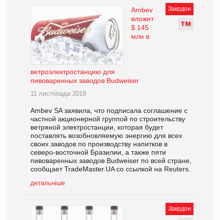
Закрдон
Ambev
вложит
Т
М
$ 145
млн в
ветроэлектростанцию для
пивоваренных заводов Budweiser
11 листопада 2019
Ambev SA заявила, что подписала соглашение с
частной акционерной группой по строительству
ветряной электростанции, которая будет
поставлять возобновляемую энергию для всех
своих заводов по производству напитков в
северо-восточной Бразилии, а также пяти
пивоваренных заводов Budweiser по всей стране,
сообщает TradeMaster.UA со ссылкой на Reuters.
детальніше
Закрдон