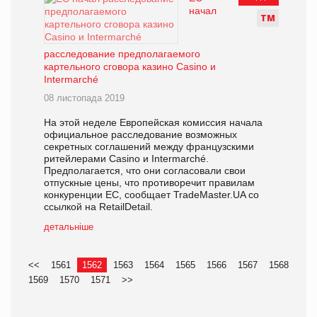
начал
Т
М
расследование предполагаемого
картельного сговора казино Casino и
Intermarché
08 листопада 2019
На этой неделе Европейская комиссия начала
официальное расследование возможных
секретных соглашений между французскими
ритейлерами Casino и Intermarché.
Предполагается, что они согласовали свои
отпускные цены, что противоречит правилам
конкуренции ЕС, сообщает TradeMaster.UA со
ссылкой на RetailDetail.
детальніше
<<
1561
1562
1563
1564
1565
1566
1567
1568
1569
1570
1571
>>