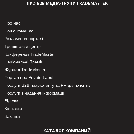
ПРО В2В МЕДІА-ГРУПУ TRADEMASTER
Про нас
Наша команда
Реклама на порталі
Тренінговий центр
Конференції TradeMaster
Національні Премії
Журнал TradeMaster
Портал про Private Label
Послуги В2В- маркетингу та PR для клієнтів
Послуги з надання інформації
Відгуки
Контакти
Вакансії
КАТАЛОГ КОМПАНИЙ