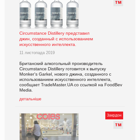
Т
М
Circumstance Distillery представил
джин, созданный с использованием
искусственного интеллекта.
11 листопада 2019
Британский алкогольный производитель
Circumstance Distillery готовится к выпуску
Monker's Garkel, нового джина, созданного с
использованием искусственного интеллекта,
сообщает TradeMaster.UA со ссылкой на FoodBev
Media.
детальніше
Закрдон
Т
М