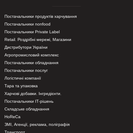
Постачальники продуктів харчування
Постачальники nonfood
Постачальники Private Label
Retail. Роздрібні мережі, Магазини
Дистрибутори України
Агропромисловий комплекс
Постачальники обладнання
Постачальники послуг
Логістичні компанії
Тара та упаковка
Харчові добавки. Інгредієнти.
Постачальники IT-рішень
Складське обладнання
HoReCa
ЗМІ, Агенції, реклама, поліграфія
Транспорт