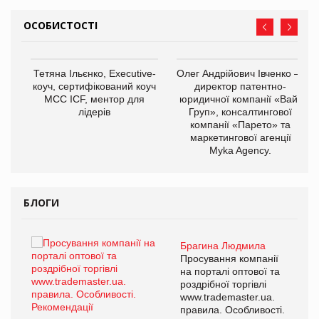
ОСОБИСТОСТІ
,
Тетяна Ільєнко, Executive-
Олег Андрійович Івченко —
ОВ
коуч, сертифікований коуч
директор патентно-
МСС ICF, ментор для
юридичної компанії «Вайз
лідерів
Груп», консалтингової
компанії «Парето» та
маркетингової агенції
Myka Agency.
БЛОГИ
Брагина Людмила
ї
Просування компанії
а
на порталі оптової та
роздрібної торгівлі
www.trademaster.ua.
і.
правила. Особливості.