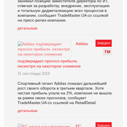
занимал позицию заместителя директора по ИТ,
отвечая за разработку, внедрение, эксплуатацию
и тотальную диджитализацию всех процессов в
компании, сообщает TradeMaster.UA со ссылкой
на пресс-релиз компании.
детальніше
Закрдон
Adidas
Т
М
подтверждает прогноз прибыли,
несмотря на некоторое снижение
11 листопада 2019
Спортивный гигант Adidas показал дальнейший
рост своего оборота в третьем квартале. Хотя
чистая прибыль упала на 2%, компания не вышла
за рамки своих прогнозов, сообщает
TradeMaster.UA со ссылкой на RetailDetail.
детальніше
Закрдон
ЕС