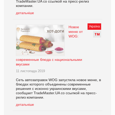
TradeMaster.UA со ссылкой на пресс-релиз
компании.
детальніше
Україна
Новое
меню от
Т
М
WOG:
современные блюда с национальными
вкусами
11 листопада 2019
Сеть автозаправок WOG запустила новое меню, в
блюдах которого объединены современные
решения с исконно украинскими вкусами,
сообщает TradeMaster.UA со ссылкой на пресс-
релиз компании.
детальніше