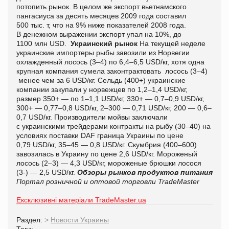
потопить рынок. В целом же экспорт вьетнамского
пангасиуса за десять месяцев 2009 года составил
500 тыс. т, что на 9% ниже показателей 2008 года.
В денежном выражении экспорт упал на 10%, до
1100 млн USD.
Украинский рынок
На текущей неделе
украинские импортеры рыбы завозили из Норвегии
охлажденный лосось (3–4) по 6,4–6,5 USD/кг, хотя одна
крупная компания сумела законтрактовать лосось (3–4)
менее чем за 6 USD/кг. Сельдь (400+) украинские
компании закупали у норвежцев по 1,2–1,4 USD/кг,
размер 350+ — по 1–1,1 USD/кг, 330+ — 0,7–0,9 USD/кг,
300+ — 0,77–0,8 USD/кг, 2–300 — 0,71 USD/кг, 200 — 0,6–
0,7 USD/кг. Производители мойвы заключали
с украинскими трейдерами контракты на рыбу (30–40) на
условиях поставки DAF граница Украины по цене
0,79 USD/кг, 35–45 — 0,8 USD/кг. Скумбрия (400–600)
завозилась в Украину по цене 2,6 USD/кг. Мороженый
лосось (2–3) — 4,3 USD/кг, мороженые брюшки лосося
(3-) — 2,5 USD/кг.
Обзоры рынков продуктов питания
Портал розничной и оптовой торговли TradeMaster
Ексклюзивні матеріали TradeMaster.ua
Раздел:
>
Новости Украины
Теги: