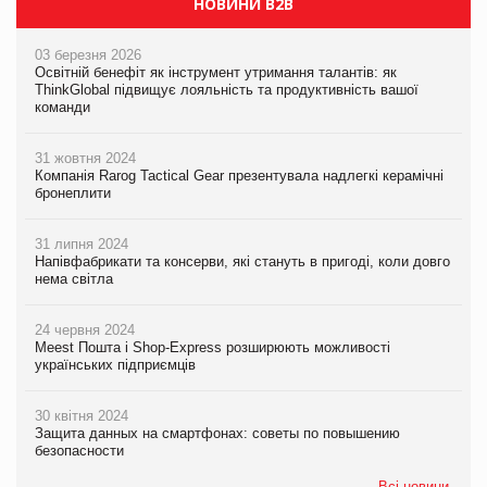
НОВИНИ B2B
03 березня 2026
Освітній бенефіт як інструмент утримання талантів: як
ThinkGlobal підвищує лояльність та продуктивність вашої
команди
31 жовтня 2024
Компанія Rarog Tactical Gear презентувала надлегкі керамічні
бронеплити
31 липня 2024
Напівфабрикати та консерви, які стануть в пригоді, коли довго
нема світла
24 червня 2024
Meest Пошта і Shop-Express розширюють можливості
українських підприємців
30 квітня 2024
Защита данных на смартфонах: советы по повышению
безопасности
Всі новини