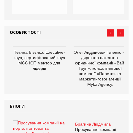
ОСОБИСТОСТІ
,
Тетяна Ільєнко, Executive-
Олег Андрійович Івченко —
ОВ
коуч, сертифікований коуч
директор патентно-
МСС ICF, ментор для
юридичної компанії «Вайз
лідерів
Груп», консалтингової
компанії «Парето» та
маркетингової агенції
Myka Agency.
БЛОГИ
Брагина Людмила
ї
Просування компанії