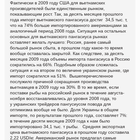
Фактически в 2009 году США для вьетнамских
производителей были единственным рынком,
показывающим рост. Так, за десять месяцев прошлого
года импорт вьетнамского пангасиуса достиг 34,5 тыс. т,
что на 74% больше импортированного американцами за
аналогичный период 2008 года. Ситуация на остальных
основных для вьетнамского пангасиуса рынках
оставляет желать лучшего: Россия, ранее самый
большой рынок сбыта, в прошлом году какое-то время
вообще оставалась закрытой. Как следствие, за десять
месяцев 2009 года объемы импорта пангасиуса в Россию
сократились на 66%. Подобным образом сложилась
ситуация и на втором по величине украинском рынке, где
импорт сократился на 51%. Вышеперечисленное
послужило причиной сокращения производства
вьетнамцев в 2009 году на 30%. В то же время, если
поставки рыбы на российский рынок в течение августа-
ноября восстанавливались до уровня 2008 года, то
у украинских трейдеров пангусиусом повода для
оптимизма вообще не было. Доля Украины в общем
импорте, по результатам прошлого года, составляет 7%:
в течение десяти месяцев 2009 года к нам было
импортировано 34,1 тыс. т рыбы. Средняя экспортная
цена вьетнамского пангасиуса в прошлом году составила
2,22 USD/кг. Американский рынок предлагал самые