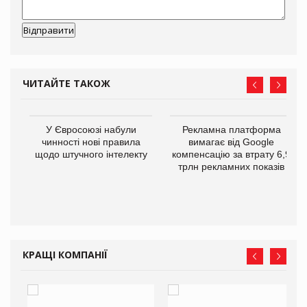
ЧИТАЙТЕ ТАКОЖ
У Євросоюзі набули
Рекламна платформа
го
чинності нові правила
вимагає від Google
щодо штучного інтелекту
компенсацію за втрату 6,9
трлн рекламних показів
КРАЩІ КОМПАНІЇ