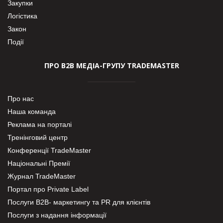
Закупки
Логістика
Закон
Події
ПРО В2В МЕДІА-ГРУПУ TRADEMASTER
Про нас
Наша команда
Реклама на порталі
Тренінговий центр
Конференції TradeMaster
Національні Премії
Журнал TradeMaster
Портал про Private Label
Послуги В2В- маркетингу та PR для клієнтів
Послуги з надання інформації