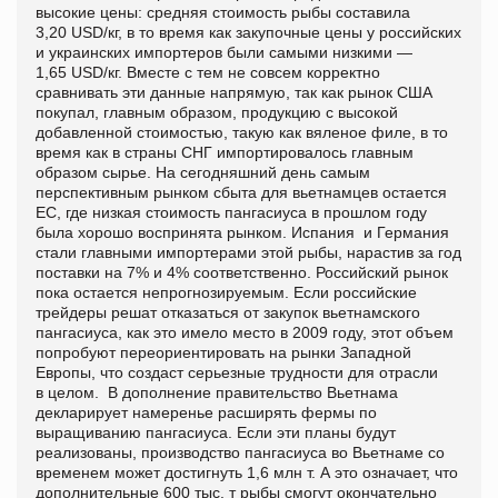
высокие цены: средняя стоимость рыбы составила
3,20 USD/кг, в то время как закупочные цены у российских
и украинских импортеров были самыми низкими —
1,65 USD/кг. Вместе с тем не совсем корректно
сравнивать эти данные напрямую, так как рынок США
покупал, главным образом, продукцию с высокой
добавленной стоимостью, такую как вяленое филе, в то
время как в страны СНГ импортировалось главным
образом сырье. На сегодняшний день самым
перспективным рынком сбыта для вьетнамцев остается
ЕС, где низкая стоимость пангасиуса в прошлом году
была хорошо воспринята рынком. Испания и Германия
стали главными импортерами этой рыбы, нарастив за год
поставки на 7% и 4% соответственно. Российский рынок
пока остается непрогнозируемым. Если российские
трейдеры решат отказаться от закупок вьетнамского
пангасиуса, как это имело место в 2009 году, этот объем
попробуют переориентировать на рынки Западной
Европы, что создаст серьезные трудности для отрасли
в целом. В дополнение правительство Вьетнама
декларирует намеренье расширять фермы по
выращиванию пангасиуса. Если эти планы будут
реализованы, производство пангасиуса во Вьетнаме со
временем может достигнуть 1,6 млн т. А это означает, что
дополнительные 600 тыс. т рыбы смогут окончательно