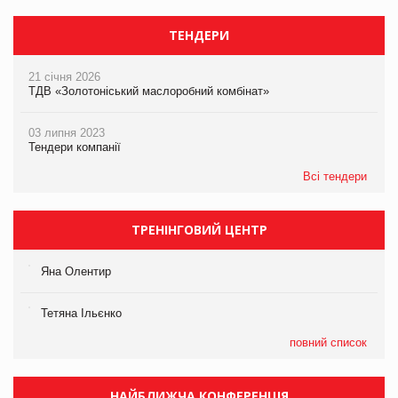
ТЕНДЕРИ
21 січня 2026
ТДВ «Золотоніський маслоробний комбінат»
03 липня 2023
Тендери компанії
Всі тендери
ТРЕНІНГОВИЙ ЦЕНТР
Яна Олентир
Тетяна Ільєнко
повний список
НАЙБЛИЖЧА КОНФЕРЕНЦІЯ