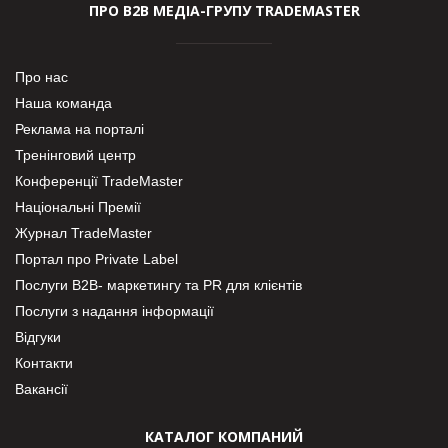
ПРО В2В МЕДІА-ГРУПУ TRADEMASTER
Про нас
Наша команда
Реклама на порталі
Тренінговий центр
Конференції TradeMaster
Національні Премії
Журнал TradeMaster
Портал про Private Label
Послуги В2В- маркетингу та PR для клієнтів
Послуги з надання інформації
Відгуки
Контакти
Вакансії
КАТАЛОГ КОМПАНИЙ