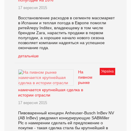
17 вересня 2015
Восстановление расходов в сегменте массмаркет
в Испании и теплая погода в Европе помогли
ритейлеру Inditex, владеющему в том числе
брендом Zara, нарастить продажи в первом
полугодии, а хорошее начало нового сезона
позволяет компании надеяться на успешное
окончание года.
детальніше
Україна
На
пивном
рынке
намечается крупнейшая сделка в
истории отрасли
17 вересня 2015
Пивоваренный концерн Anheuser-Busch InBev NV
(AB InBev) уведомил конкурирующую SABMiller
Plc о намерении сделать ей предложение о
покупке - такая сделка стала бы крупнейшей в