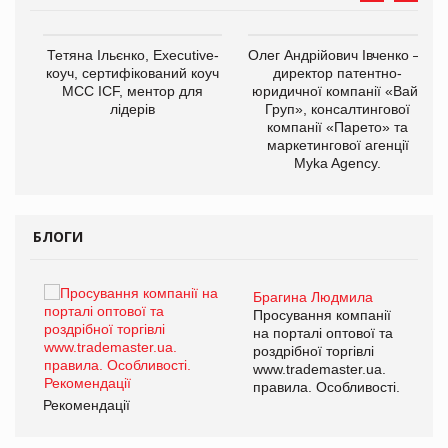
,
Тетяна Ільєнко, Executive-
Олег Андрійович Івченко —
ОВ
коуч, сертифікований коуч
директор патентно-
МСС ICF, ментор для
юридичної компанії «Вайз
лідерів
Груп», консалтингової
компанії «Парето» та
маркетингової агенції
Myka Agency.
БЛОГИ
Брагина Людмила
ї
Просування компанії
а
на порталі оптової та
роздрібної торгівлі
www.trademaster.ua.
і.
правила. Особливості.
Рекомендації
Ре