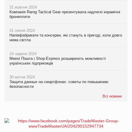
31 жовтня 2024
Компанія Rarog Tactical Gear презентувала надлегкі керамічні
бронеплити
31 липня 2024
Напівфабрикати та консерви, які стануть в пригоді, коли довго
нема світла
24 червня 2024
Meest Пошта і Shop-Express розширюють можливості
українських підприємців
30 квітня 2024
Защита данных на смартфонах: советы по повышению
безопасности
Всі новини