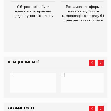
У Євросоюзі набули
Рекламна платформа
чинності нові правила
вимагає від Google
щодо штучного інтелекту
компенсацію за втрату 6,9
трлн рекламних показів
го
КРАЩІ КОМПАНІЇ
ОСОБИСТОСТІ