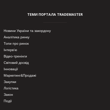
ТЕМИ ПОРТАЛА TRADEMASTER
Новини України та закордону
Аналітика ринку
Топи про ринок
Інтерв’ю
Відео-тренінги
Світовий досвід
Інновації
Маркетинг&Продажі
Закупки
Логістика
Закон
Події