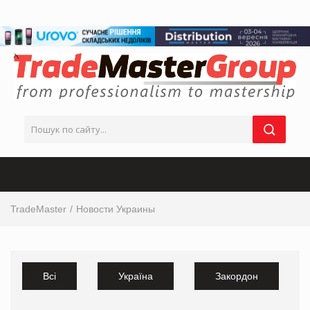
TradeMaster
Новости Украины
Всі
Україна
Закордон