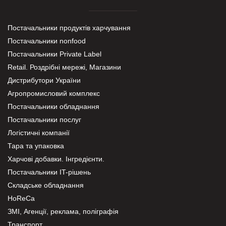
Постачальники продуктів харчування
Постачальники nonfood
Постачальники Private Label
Retail. Роздрібні мережі, Магазини
Дистрибутори України
Агропромисловий комплекс
Постачальники обладнання
Постачальники послуг
Логістичні компанії
Тара та упаковка
Харчові добавки. Інгредієнти.
Постачальники IT-рішень
Складське обладнання
HoReCa
ЗМІ, Агенції, реклама, поліграфія
Транспорт