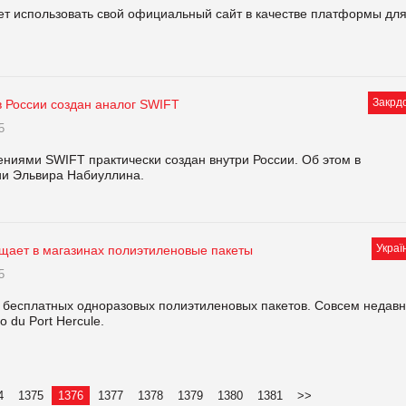
т использовать свой официальный сайт в качестве платформы дл
Закрд
в России создан аналог SWIFT
5
ниями SWIFT практически создан внутри России. Об этом в
ии Эльвира Набиуллина.
Украї
щает в магазинах полиэтиленовые пакеты
5
 бесплатных одноразовых полиэтиленовых пакетов. Совсем недав
 du Port Hercule.
4
1375
1376
1377
1378
1379
1380
1381
>>