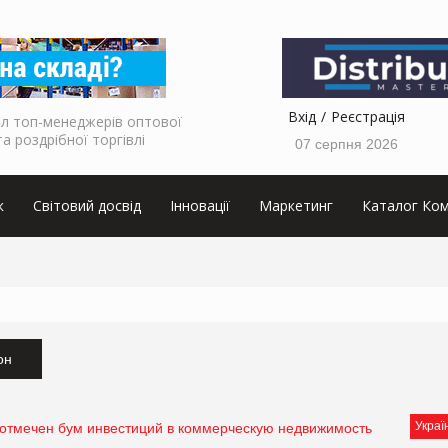
Вхід
Реєстрація
л топ-менеджерів оптової
та роздрібної торгівлі
07 серпня 2026
к
Світовий досвід
Інновації
Маркетинг
Каталог Ком
он
Украї
 отмечен бум инвестиций в коммерческую недвижимость