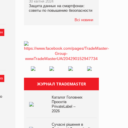
30 квітня 2024
я
Защита данных на смартфонах:
советы по повышению безопасности
Всі новини
он
на
ЖУРНАЛ TRADEMASTER
но
Каталог Головних
Проєктів
PrivateLabel –
2026
Сучасні рішення в