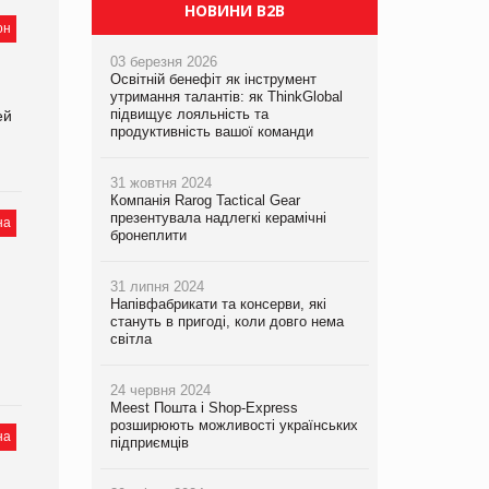
PrivateLabel&FMCG Master 2026
НОВИНИ B2B
он
03 березня 2026
Освітній бенефіт як інструмент
утримання талантів: як ThinkGlobal
підвищує лояльність та
ей
продуктивність вашої команди
31 жовтня 2024
Компанія Rarog Tactical Gear
презентувала надлегкі керамічні
на
бронеплити
31 липня 2024
Напівфабрикати та консерви, які
стануть в пригоді, коли довго нема
світла
24 червня 2024
Meest Пошта і Shop-Express
розширюють можливості українських
на
підприємців