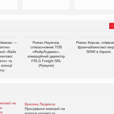
 Івченко —
Роман Наумчев,
Роман Корсак, співвла
ентно-
співзасновник ТОВ
франчайзингової мер
нії «Вайз
«ФейрЛоджикс»,
SPAR в Україні
тингової
комерційний директор
ето» та
FRLG Freight SRL
 агенції
(Румунія)
cy.
Брагина Людмила
Просування компанії на
порталі оптової та