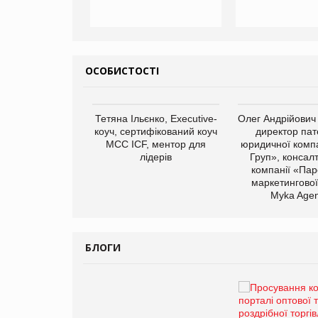
ОСОБИСТОСТІ
арас Ігорович,
Тетяна Ільєнко, Executive-
Олег Андрійович
иробництва ТОВ
коуч, сертифікований коуч
директор пат
Герчак"
МСС ICF, ментор для
юридичної компа
лідерів
Груп», консал
компанії «Пар
маркетингової
Myka Agen
БЛОГИ
Брагина Людмила
Просування компанії на
порталі оптової та