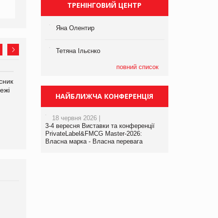
ТРЕНІНГОВИЙ ЦЕНТР
Яна Олентир
Тетяна Ільєнко
повний список
сник
Олексій Логачов-Михайлов
Яна Сараніна, директор
ежі
Файно маркет Директор
компанії «УкраМарин»
НАЙБЛИЖЧА КОНФЕРЕНЦІЯ
департаменту з
виробництва
18 червня 2026 |
3-4 вересня Виставки та конференції
PrivateLabel&FMCG Master-2026:
Власна марка - Власна перевага
Брагина Людмила
Просування компанії на
порталі оптової та