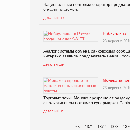
Национальный почтовый оператор предлагае
онлайн-платежей.
детальніше
Набиуллина: 
23 вересня 201
Аналог системы обмена банковскими сообще
интервью заявила председатель Банка Росс
детальніше
Монако запре
23 вересня 201
Торговые точки Монако прекращают раздачу
с полиэтиленом покончил супермаркет Casino
детальніше
<<
1371
1372
1373
137