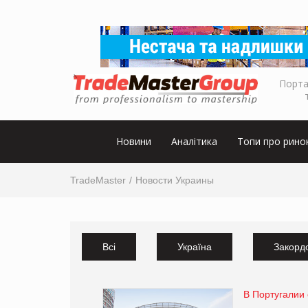
Порта
Новини
Аналітика
Топи про рино
TradeMaster
Новости Украины
Всі
Україна
Закорд
В Португалии