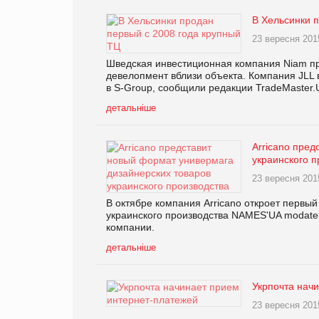
В Хельсинки 
23 вересня 201
Шведская инвестиционная компания Niam при
девелопмент вблизи объекта. Компания JLL 
в S-Group, сообщили редакции TradeMaster.
детальніше
Arricano пре
украинского п
23 вересня 201
В октябре компания Arricano откроет первы
украинского производства NAMES'UA modate
компании.
детальніше
Укрпочта нач
23 вересня 201