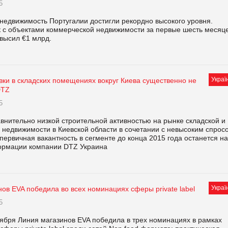
5
недвижимость Португалии достигли рекордно высокого уровня.
 с объектами коммерческой недвижимости за первые шесть месяц
высил €1 млрд.
Украї
вки в складских помещениях вокруг Киева существенно не
DTZ
5
авнительно низкой строительной активностью на рынке складской и
 недвижимости в Киевской области в сочетании с невысоким спрос
первичная вакантность в сегменте до конца 2015 года останется на
формации компании DTZ Украина
Украї
ов EVA победила во всех номинациях сферы private label
5
тября Линия магазинов EVA победила в трех номинациях в рамках