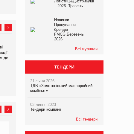
Логістиці&Дистрибуції
– 2026. Травень
Новинки.
Просування
брендів
FMCG.Березень
2026
ві
Аргентина повертається з
ФАО прогнозує зростання
Всі журнали
кції
продуктами птахівництва
світових цін на
я до
на європейський ринок
продовольство
ТЕНДЕРИ
21 січня 2026
ТДВ «Золотоніський маслоробний
комбінат»
03 липня 2023
Тендери компанії
Всі тендери