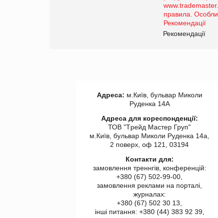
роздрібної торгівлі
www.trademaster.ua.
правила. Особливості.
ії
Рекомендації
Адреса:
м.Київ, бульвар Миколи
Руденка 14А
Адреса для кореспонденції:
ТОВ "Tрейд Мастер Груп"
м.Київ, бульвар Миколи Руденка 14а,
2 поверх, оф 121, 03194
Контакти для:
замовлення треннгів, конференцій:
+380 (67) 502-99-00,
замовлення реклами на порталі,
журналах:
+380 (67) 502 30 13,
інші питання: +380 (44) 383 92 39,