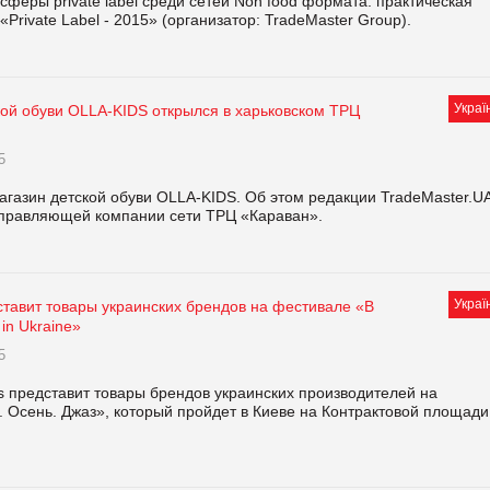
феры private label среди сетей Non food формата: практическая
Private Label - 2015» (организатор: TradeMaster Group).
Украї
кой обуви OLLA-KIDS открылся в харьковском ТРЦ
5
агазин детской обуви OLLA-KIDS. Об этом редакции TradeMaster.U
 управляющей компании сети ТРЦ «Караван».
Украї
ставит товары украинских брендов на фестивале «В
in Ukraine»
5
 представит товары брендов украинских производителей на
. Осень. Джаз», который пройдет в Киеве на Контрактовой площади