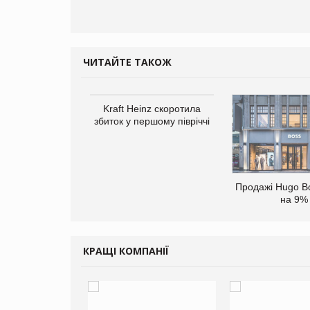
ЧИТАЙТЕ ТАКОЖ
Kraft Heinz скоротила
збиток у першому півріччі
верне клієнтам
Продажі Hugo B
ларів за раніше
на 9%
чені мита
КРАЩІ КОМПАНІЇ