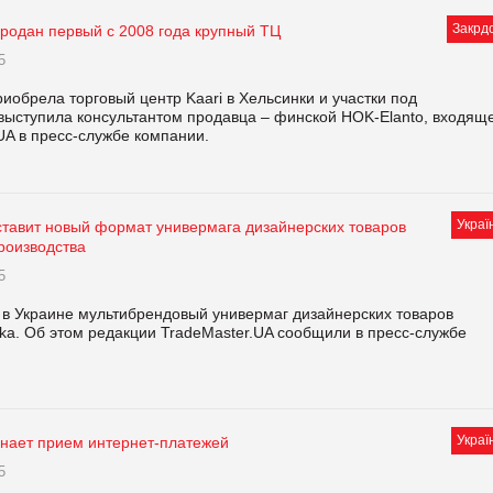
Закрд
продан первый с 2008 года крупный ТЦ
5
обрела торговый центр Kaari в Хельсинки и участки под
выступила консультантом продавца – финской HOK-Elanto, входящ
UA в пресс-службе компании.
Украї
дставит новый формат универмага дизайнерских товаров
роизводства
5
й в Украине мультибрендовый универмаг дизайнерских товаров
ka. Об этом редакции TradeMaster.UA сообщили в пресс-службе
Украї
инает прием интернет-платежей
5