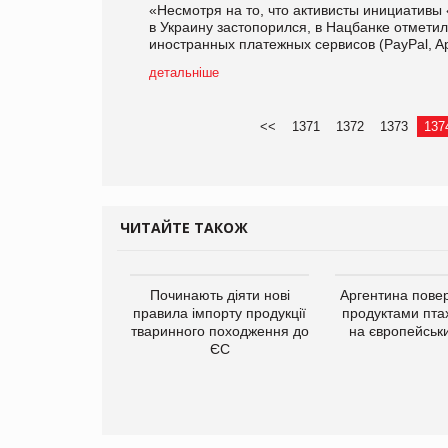
«Несмотря на то, что активисты инициативы 
в Украину застопорился, в Нацбанке отметил
иностранных платежных сервисов (PayPal, App
детальніше
<<
1371
1372
1373
137
ЧИТАЙТЕ ТАКОЖ
упермаркетів
Починають діяти нові
Аргентина повер
упує мережу
правила імпорту продукції
продуктами пта
нів формату
тваринного походження до
на європейськ
ce store КОЛО:
ЄС
ана компанія
ватиме 374
газини