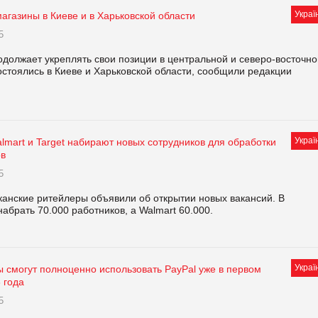
Украї
агазины в Киеве и в Харьковской области
5
должает укреплять свои позиции в центральной и северо-восточно
остоялись в Киеве и Харьковской области, сообщили редакции
Украї
mart и Target набирают новых сотрудников для обработки
ов
5
анские ритейлеры объявили об открытии новых вакансий. В
набрать 70.000 работников, а Walmart 60.000.
Украї
 смогут полноценно использовать PayPal уже в первом
 года
5