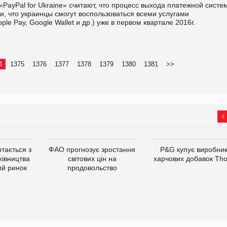
«PayPal for Ukraine» считают, что процесс выхода платежной систе
и, что украинцы смогут воспользоваться всеми услугами
le Pay, Google Wallet и др.) уже в первом квартале 2016г.
4
1375
1376
1377
1378
1379
1380
1381
>>
тається з
ФАО прогнозує зростання
P&G купує виробни
хівництва
світових цін на
харчових добавок Th
ий ринок
продовольство