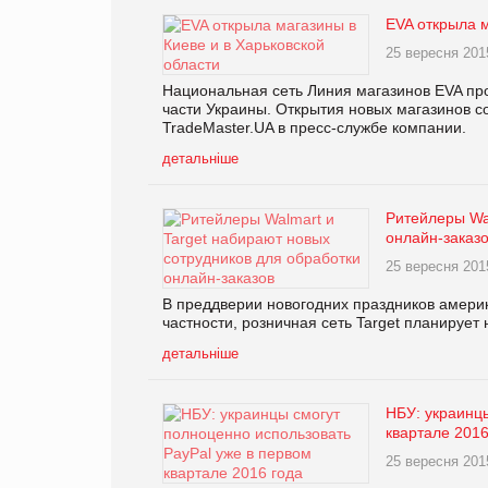
EVA открыла м
25 вересня 201
Национальная сеть Линия магазинов EVA про
части Украины. Открытия новых магазинов с
TradeMaster.UA в пресс-службе компании.
детальніше
Ритейлеры Wal
онлайн-заказ
25 вересня 201
В преддверии новогодних праздников америк
частности, розничная сеть Target планирует 
детальніше
НБУ: украинцы
квартале 2016
25 вересня 201