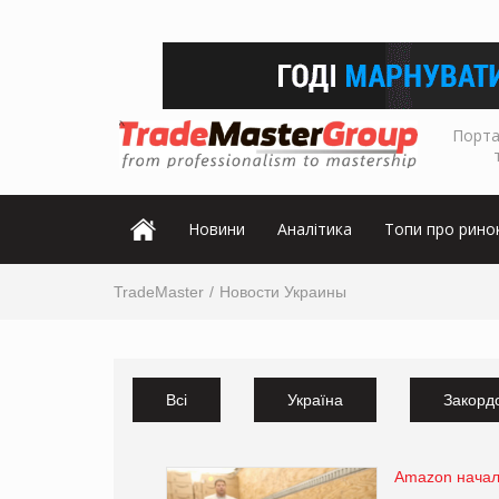
Порта
Новини
Аналітика
Топи про рино
TradeMaster
Новости Украины
Всі
Україна
Закорд
Amazon начал