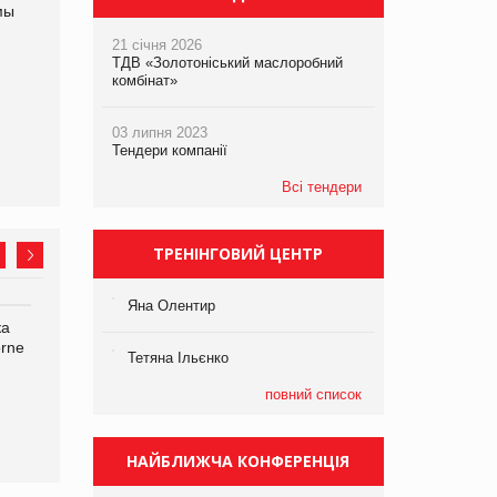
мы
21 січня 2026
ТДВ «Золотоніський маслоробний
комбінат»
03 липня 2023
Тендери компанії
Всі тендери
ТРЕНІНГОВИЙ ЦЕНТР
Яна Олентир
ка
Bosch заявила про повне
Смачна новинка для
orne
знищення своєї продукції
хвостатих: у VARUS
Тетяна Ільєнко
на складі після російської
з’явилися паучі Varto Paw
атаки
expert від власної ТМ
повний список
Varto!
НАЙБЛИЖЧА КОНФЕРЕНЦІЯ