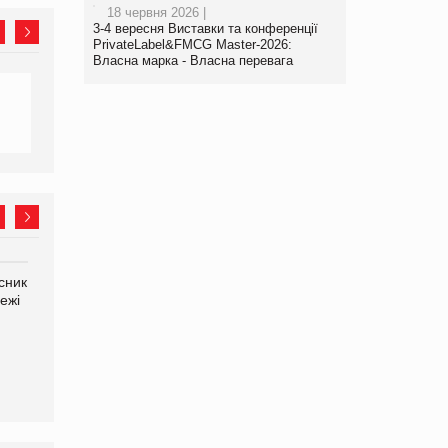
18 червня 2026 |
3-4 вересня Виставки та конференції
PrivateLabel&FMCG Master-2026:
Власна марка - Власна перевага
сник
Олексій Логачов-Михайлов
Яна Сараніна, директор
ежі
Файно маркет Директор
компанії «УкраМарин»
департаменту з
виробництва