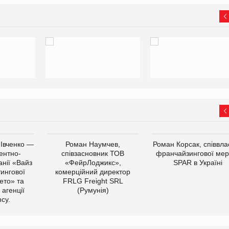
 Івченко —
Роман Наумчев,
Роман Корсак, співвла
ентно-
співзасновник ТОВ
франчайзингової мер
нії «Вайз
«ФейрЛоджикс»,
SPAR в Україні
тингової
комерційний директор
ето» та
FRLG Freight SRL
 агенції
(Румунія)
cy.