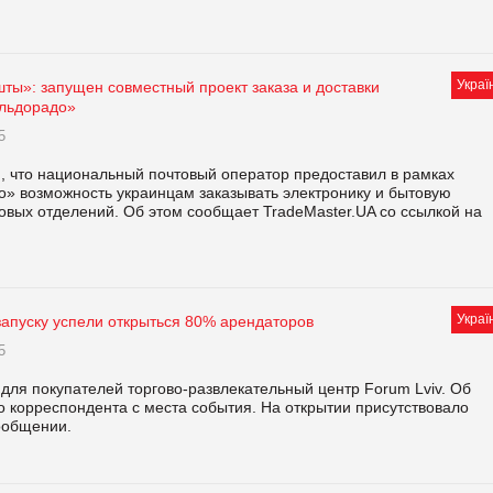
Украї
ты»: запущен совместный проект заказа и доставки
Эльдорадо»
5
м, что национальный почтовый оператор предоставил в рамках
о» возможность украинцам заказывать электронику и бытовую
товых отделений. Об этом сообщает TradeMaster.UA со ссылкой на
Украї
 запуску успели открыться 80% арендаторов
5
 для покупателей торгово-развлекательный центр Forum Lviv. Об
о корреспондента с места события. На открытии присутствовало
сообщении.