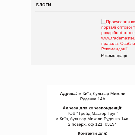
БЛОГИ
Брагина Людмила
Просування компанії на
порталі оптової та
роздрібної торгівлі
www.trademaster.ua.
правила. Особливості.
ії
Рекомендації
Адреса:
м.Київ, бульвар Миколи
Руденка 14А
Адреса для кореспонденції:
ТОВ "Tрейд Мастер Груп"
м.Київ, бульвар Миколи Руденка 14а,
2 поверх, оф 121, 03194
Контакти для: