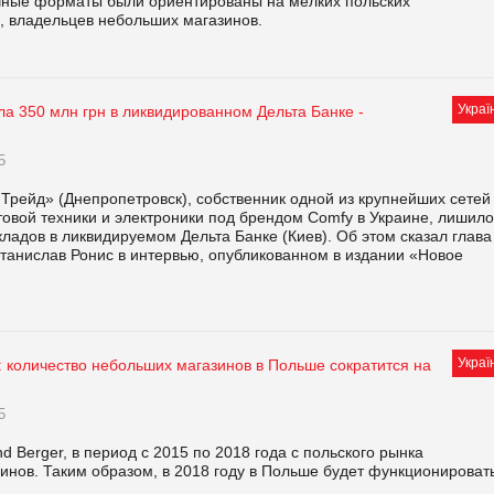
чные форматы были ориентированы на мелких польских
, владельцев небольших магазинов.
Украї
а 350 млн грн в ликвидированном Дельта Банке -
5
рейд» (Днепропетровск), собственник одной из крупнейших сетей
овой техники и электроники под брендом Comfy в Украине, лишило
кладов в ликвидируемом Дельта Банке (Киев). Об этом сказал глава
танислав Ронис в интервью, опубликованном в издании «Новое
Украї
: количество небольших магазинов в Польше сократится на
5
 Berger, в период с 2015 по 2018 года с польского рынка
зинов. Таким образом, в 2018 году в Польше будет функционироват