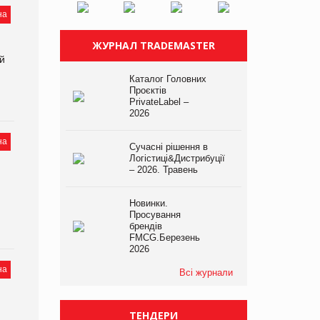
на
ЖУРНАЛ TRADEMASTER
й
Каталог Головних
Проєктів
PrivateLabel –
2026
на
Сучасні рішення в
Логістиці&Дистрибуції
– 2026. Травень
Новинки.
Просування
брендів
FMCG.Березень
2026
на
Всі журнали
ТЕНДЕРИ