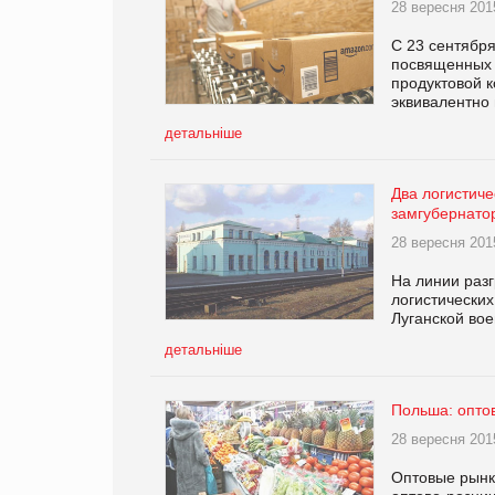
28 вересня 201
С 23 сентября
посвященных 
продуктовой к
эквивалентно
детальніше
Два логистиче
замгубернато
28 вересня 201
На линии разг
логистических
Луганской во
детальніше
Польша: опто
28 вересня 201
Оптовые рынки