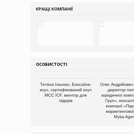
КРАЩІ КОМПАНІЇ
ОСОБИСТОСТІ
арас Ігорович,
Тетяна Ільєнко, Executive-
Олег Андрійович
иробництва ТОВ
коуч, сертифікований коуч
директор пат
Герчак"
МСС ICF, ментор для
юридичної компа
лідерів
Груп», консал
компанії «Пар
маркетингової
Myka Agen