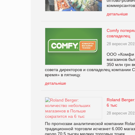
оптово-розни
коммерсантов
детальніше
Comfy потерял
совладелец
28 вересня 201
ООО «Комфи Т
магазинов быт
350 млн грн в
совета директоров и совладелец компании С
время» в пятницу.
детальніше
Roland Berger
6 тыс
28 вересня 201
По прогнозам аналитической компании Roland
традиционной торговли исчезнет 6.000 мага
около 70.5 тысяч мелких торговых точек.