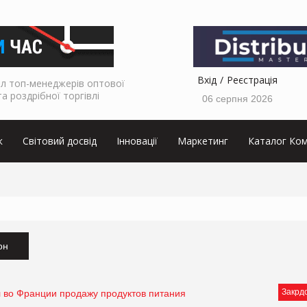
Вхід
Реєстрація
л топ-менеджерів оптової
та роздрібної торгівлі
06 серпня 2026
к
Світовий досвід
Інновації
Маркетинг
Каталог Ком
он
Закрд
 во Франции продажу продуктов питания