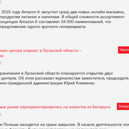
5
 2015 года Amazon.fr запустил сразу два новых онлайн-магазина,
продуктам питания и напиткам. В общей сложности ассортимент
онцепции Amazon.fr составляет 34.000 наименований, что
 предложению одного крупного гипермаркета.
Украї
ских центра откроют в Луганской области –
ра
5
раничения в Луганской области планируется открытие двух
 центров. Об этом рассказал журналистам заместитель председате
енно-гражданской администрации Юрий Клименко.
Закрд
вые рынки переориентировались на клиентов из Беларуси
5
 Польши находятся на грани закрытия. В начале деятельности эти