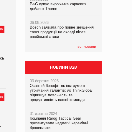
P&G купує виробника харчових
P&G купує виробника харчових
добавок Thorne
добавок Thorne
05.08.2026
Смачне поповнення дитячого меню:
06.08.2026
06.08.2026
у VARUS з’явилися новинки від ТМ
Bosch заявила про повне знищення
Bosch заявила про повне знищення
ТОКЕРИ
на
своєї продукції на складі після
своєї продукції на складі після
російської атаки
російської атаки
05.08.2026
Сергій Лісунов про заморожені
всі новини
хлібобулочні вироби на
PrivateLabel&FMCG Master 2026
сь
НОВИНИ B2B
03 березня 2026
Освітній бенефіт як інструмент
утримання талантів: як ThinkGlobal
підвищує лояльність та
на
продуктивність вашої команди
31 жовтня 2024
Компанія Rarog Tactical Gear
презентувала надлегкі керамічні
ь
бронеплити