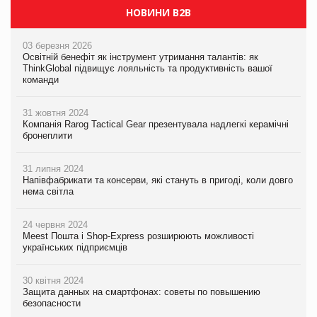
НОВИНИ B2B
03 березня 2026
Освітній бенефіт як інструмент утримання талантів: як
ThinkGlobal підвищує лояльність та продуктивність вашої
команди
31 жовтня 2024
Компанія Rarog Tactical Gear презентувала надлегкі керамічні
бронеплити
31 липня 2024
Напівфабрикати та консерви, які стануть в пригоді, коли довго
нема світла
24 червня 2024
Meest Пошта і Shop-Express розширюють можливості
українських підприємців
30 квітня 2024
Защита данных на смартфонах: советы по повышению
безопасности