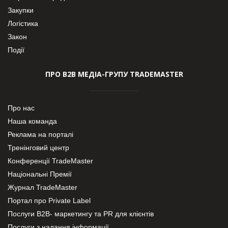
Закупки
Логістика
Закон
Події
ПРО В2В МЕДІА-ГРУПУ TRADEMASTER
Про нас
Наша команда
Реклама на порталі
Тренінговий центр
Конференції TradeMaster
Національні Премії
Журнал TradeMaster
Портал про Private Label
Послуги В2В- маркетингу та PR для клієнтів
Послуги з надання інформації