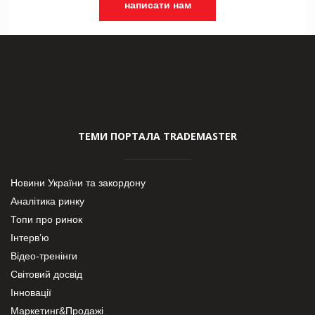
написати нам
ТЕМИ ПОРТАЛА TRADEMASTER
Новини України та закордону
Аналітика ринку
Топи про ринок
Інтерв’ю
Відео-тренінги
Світовий досвід
Інновації
Маркетинг&Продажі