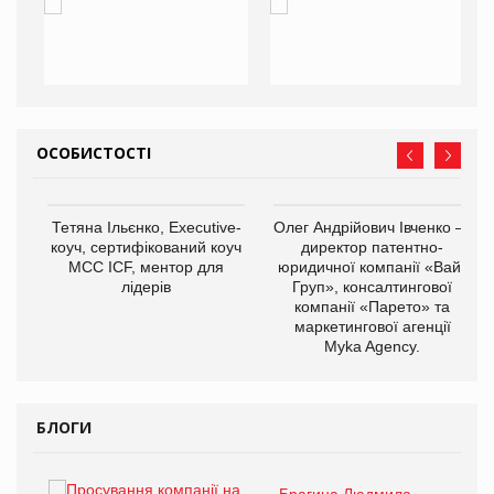
ОСОБИСТОСТІ
,
Тетяна Ільєнко, Executive-
Олег Андрійович Івченко —
ОВ
коуч, сертифікований коуч
директор патентно-
МСС ICF, ментор для
юридичної компанії «Вайз
лідерів
Груп», консалтингової
компанії «Парето» та
маркетингової агенції
Myka Agency.
БЛОГИ
Брагина Людмила