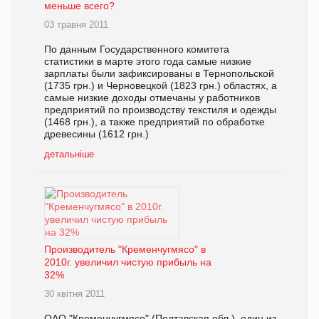
меньше всего?
03 травня 2011
По данным Государственного комитета
статистики в марте этого года самые низкие
зарплаты были зафиксированы в Тернопольской
(1735 грн.) и Черновецкой (1823 грн.) областях, а
самые низкие доходы отмечаны у работников
предприятий по производству текстиля и одежды
(1468 грн.), а также предприятий по обработке
древесины (1612 грн.)
детальніше
Производитель "Кременчугмясо" в
2010г. увеличил чистую прибыль на
32%
30 квітня 2011
ОАО "Кременчугмясо" (Полтавская обл.), один из