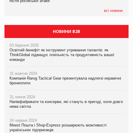
після російської атаки
після російської атаки
05.08.2026
Сергій Лісунов про заморожені хлібобулочні вироби на
всі новини
PrivateLabel&FMCG Master 2026
НОВИНИ B2B
03 березня 2026
Освітній бенефіт як інструмент утримання талантів: як
ThinkGlobal підвищує лояльність та продуктивність вашої
команди
31 жовтня 2024
Компанія Rarog Tactical Gear презентувала надлегкі керамічні
бронеплити
31 липня 2024
Напівфабрикати та консерви, які стануть в пригоді, коли довго
нема світла
24 червня 2024
Meest Пошта і Shop-Express розширюють можливості
українських підприємців