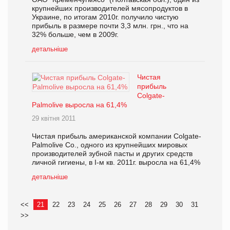
крупнейших производителей мясопродуктов в
Украине, по итогам 2010г. получило чистую
прибыль в размере почти 3,3 млн. грн., что на
32% больше, чем в 2009г.
детальніше
Чистая
прибыль
Colgate-
Palmolive выросла на 61,4%
29 квітня 2011
Чистая прибыль американской компании Colgate-
Palmolive Co., одного из крупнейших мировых
производителей зубной пасты и других средств
личной гигиены, в I-м кв. 2011г. выросла на 61,4%
детальніше
<<
21
22
23
24
25
26
27
28
29
30
31
>>