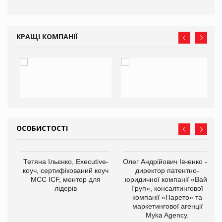
КРАЩІ КОМПАНІЇ
ОСОБИСТОСТІ
,
Тетяна Ільєнко, Executive-
Олег Андрійович Івченко —
ОВ
коуч, сертифікований коуч
директор патентно-
МСС ICF, ментор для
юридичної компанії «Вайз
лідерів
Груп», консалтингової
компанії «Парето» та
маркетингової агенції
Myka Agency.