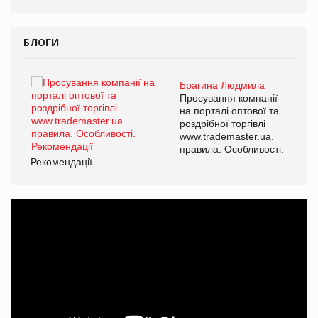
БЛОГИ
Брагина Людмила
ї
Просування компанії
а
на порталі оптової та
роздрібної торгівлі
www.trademaster.ua.
і.
правила. Особливості.
Рекомендації
Ре