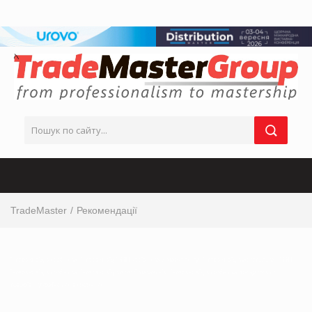
TradeMaster
Рекомендації
інтервю від виробника, інтервю від ТОП-керівника з маркетингу, інтервю від маркетолога, ТОП
інтервю від виробника, інтервю від мережі магазинів, інтервю від виробника продуктових
товарів, українськи виробники