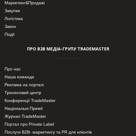
Маркетинг&Продажі
Закупки
Логістика
Закон
Події
ПРО В2В МЕДІА-ГРУПУ TRADEMASTER
Про нас
Наша команда
Реклама на порталі
Тренінговий центр
Конференції TradeMaster
Національні Премії
Журнал TradeMaster
Портал про Private Label
Послуги В2В- маркетингу та PR для клієнтів