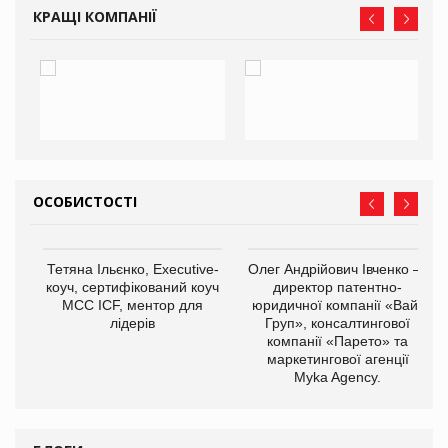
КРАЩІ КОМПАНІЇ
ОСОБИСТОСТІ
,
Тетяна Ільєнко, Executive-
Олег Андрійович Івченко —
ОВ
коуч, сертифікований коуч
директор патентно-
МСС ICF, ментор для
юридичної компанії «Вайз
лідерів
Груп», консалтингової
компанії «Парето» та
маркетингової агенції
Myka Agency.