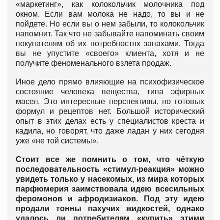
«маркетинг», как колокольчик молочника под
окном. Если вам молока не надо, то вы и не
пойдете. Но если вы о нем забыли, то колокольчик
напомнит. Так что не забывайте напоминать своим
покупателям об их потребностях запахами. Тогда
вы не упустите «своего» клиента, хотя и не
получите феноменального взлета продаж.
Иное дело прямо влияющие на психофизическое
состояние человека вещества, типа эфирных
масел. Это интересные перспективы, но готовых
формул и рецептов нет. Большой исторический
опыт в этих делах есть у специалистов креста и
кадила, но говорят, что даже ладан у них сегодня
уже «не той системы».
Стоит все же помнить о том, что чёткую
последовательность «стимул-реакция» можно
увидеть только у насекомых, из мира которых
парфюмерия заимствовала идею всесильных
феромонов и афродизиаков. Под эту идею
продали тонны пахучих жидкостей, однако
удалось ли потребителям «купить» этими