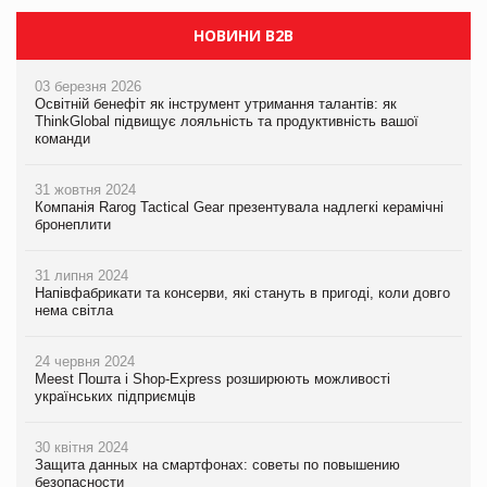
НОВИНИ B2B
03 березня 2026
Освітній бенефіт як інструмент утримання талантів: як
ThinkGlobal підвищує лояльність та продуктивність вашої
команди
31 жовтня 2024
Компанія Rarog Tactical Gear презентувала надлегкі керамічні
бронеплити
31 липня 2024
Напівфабрикати та консерви, які стануть в пригоді, коли довго
нема світла
24 червня 2024
Meest Пошта і Shop-Express розширюють можливості
українських підприємців
30 квітня 2024
Защита данных на смартфонах: советы по повышению
безопасности