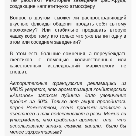
Так работают некоторые заведения фаст-фуда,
создающие «аппетитную» атмосферу.
Вопрос в другом: сможет ли распространяющий
вкусные флюиды общепит продать себя сытому
прохожему? Или стабильно продавать вторую
чашку кофе тому, кто только что уже выпил одну в
этом или соседнем заведении?
В этом есть большие сомнения, а переубеждать
скептиков с помощью количественных или
качественных исследований маркетологи не
спешат.
Авторитетные французские рекламщики из
MIDIS уверяют, что ароматизация кондитерских
«Ашанов» запахом пудинга дало увеличение
продаж на 60%. Только вот акция проводилась
перед Рождеством, когда продажи сладкого и
съестного и так подскакивают в разы. Можно ли
утверждать, что сработал аромат, или, что
использование запаха, скажем, ванили, было бы
менее эффективным?