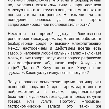
Логично предположить, что если в формируемый
под черепом «коктейль» кинуть пару десятков
молекул какого-то летучего вещества, можно как-то
повлиять и на настроение. Но изменит ли это
поведение человека, да еще в строго
запрограммированной последовательности?
Несмотря на прямой доступ обонятельных
рецепторов к мозгу, аромамаркетинг не работает в
безбарьерной среде. У высших млекопитающих
между настроением и действием всегда есть
зазор. У человека любой сильный запах «включает
мозг», иначе говоря, запускает процесс рефлексии
и саморефлексии. «О, пахнет кофе. Хочу ли я
кофе? Да, нет? Хочу, но позже. Хочу, но не
здесь…». Какие уж тут импульсные покупки?
Запуск процесса осмысления прямо противоречит
основной продажной идее аромамаркетинга и
нейромаркетинга в целом, предполагающей
безотчетный для человека сдвиг в пользу покупки
товара или услуги. Поэтому «громкие»
гастрономические запахи это такой же