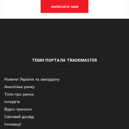
написати нам
ТЕМИ ПОРТАЛА TRADEMASTER
Новини України та закордону
Аналітика ринку
Топи про ринок
Інтерв’ю
Відео-тренінги
Світовий досвід
Інновації