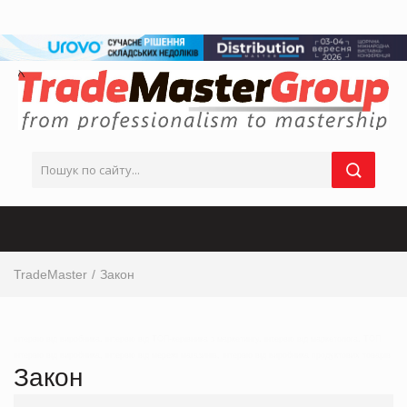
TradeMaster
Закон
інтервю від виробника, інтервю від ТОП-керівника з маркетингу, інтервю від маркетолога, ТОП
інтервю від виробника, інтервю від мережі магазинів, інтервю від виробника продуктових товарів
Закон