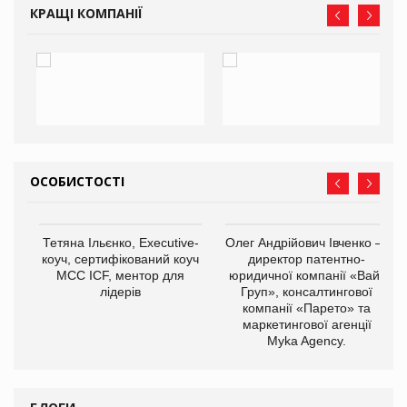
КРАЩІ КОМПАНІЇ
ОСОБИСТОСТІ
,
Тетяна Ільєнко, Executive-
Олег Андрійович Івченко —
ОВ
коуч, сертифікований коуч
директор патентно-
МСС ICF, ментор для
юридичної компанії «Вайз
лідерів
Груп», консалтингової
компанії «Парето» та
маркетингової агенції
Myka Agency.