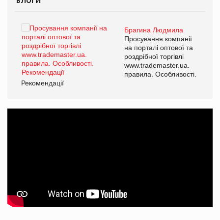
БЛОГИ
Брагина Людмила
ї
Просування компанії
а
на порталі оптової та
роздрібної торгівлі
www.trademaster.ua.
і.
правила. Особливості.
Рекомендації
Ре