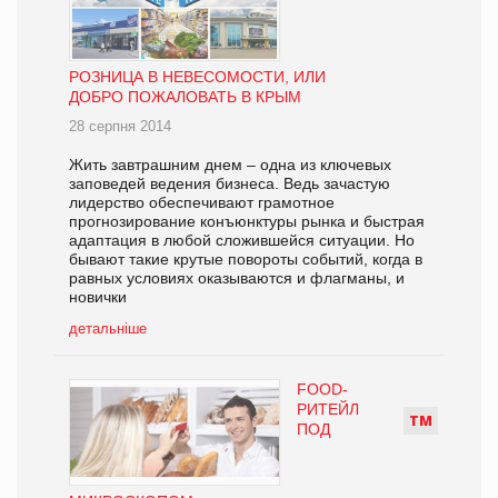
РОЗНИЦА В НЕВЕСОМОСТИ, ИЛИ
ДОБРО ПОЖАЛОВАТЬ В КРЫМ
28 серпня 2014
Жить завтрашним днем – одна из ключевых
заповедей ведения бизнеса. Ведь зачастую
лидерство обеспечивают грамотное
прогнозирование конъюнктуры рынка и быстрая
адаптация в любой сложившейся ситуации. Но
бывают такие крутые повороты событий, когда в
равных условиях оказываются и флагманы, и
новички
детальніше
FOOD-
РИТЕЙЛ
Т
М
ПОД