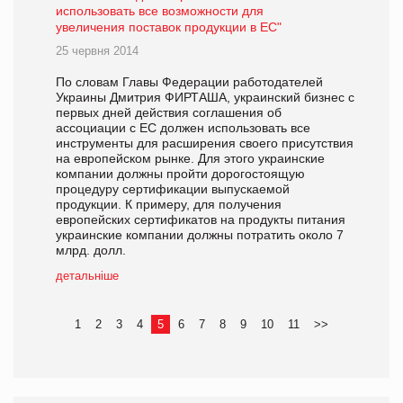
использовать все возможности для
увеличения поставок продукции в ЕС"
25 червня 2014
По словам Главы Федерации работодателей
Украины Дмитрия ФИРТАША, украинский бизнес с
первых дней действия соглашения об
ассоциации с ЕС должен использовать все
инструменты для расширения своего присутствия
на европейском рынке. Для этого украинские
компании должны пройти дорогостоящую
процедуру сертификации выпускаемой
продукции. К примеру, для получения
европейских сертификатов на продукты питания
украинские компании должны потратить около 7
млрд. долл.
детальніше
1
2
3
4
5
6
7
8
9
10
11
>>