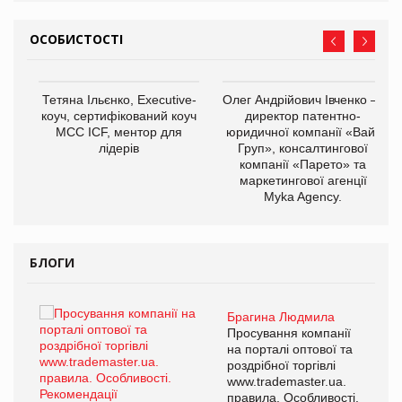
ОСОБИСТОСТІ
,
Тетяна Ільєнко, Executive-
Олег Андрійович Івченко —
ОВ
коуч, сертифікований коуч
директор патентно-
МСС ICF, ментор для
юридичної компанії «Вайз
лідерів
Груп», консалтингової
компанії «Парето» та
маркетингової агенції
Myka Agency.
БЛОГИ
Брагина Людмила
ї
Просування компанії
а
на порталі оптової та
роздрібної торгівлі
www.trademaster.ua.
і.
правила. Особливості.