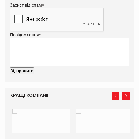
Захист від спаму
Повідомлення
*
КРАЩІ КОМПАНІЇ