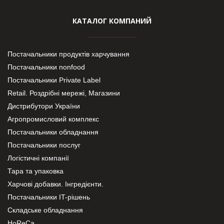
КАТАЛОГ КОМПАНИЙ
Постачальники продуктів харчування
Постачальники nonfood
Постачальники Private Label
Retail. Роздрібні мережі, Магазини
Дистрибутори України
Агропромисловий комплекс
Постачальники обладнання
Постачальники послуг
Логістичні компанії
Тара та упаковка
Харчові добавки. Інгредієнти.
Постачальники IT-рішень
Складське обладнання
HoReCa