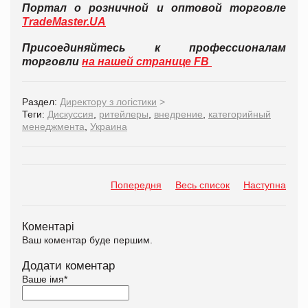
Портал о розничной и оптовой торговле
TradeMaster.UA
Присоединяйтесь к профессионалам
торговли
на нашей странице FB
Раздел:
Директору з логістики
>
Теги:
Дискуссия
,
ритейлеры
,
внедрение
,
категорийный
менеджмента
,
Украина
Попередня
Весь список
Наступна
Коментарі
Ваш коментар буде першим.
Додати коментар
Ваше імя
*