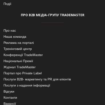
Події
ПРО В2В МЕДІА-ГРУПУ TRADEMASTER
Про нас
Наша команда
Реклама на порталі
Тренінговий центр
Конференції TradeMaster
Національні Премії
Журнал TradeMaster
Портал про Private Label
Послуги В2В- маркетингу та PR для клієнтів
Послуги з надання інформації
Відгуки
Контакти
Вакансії