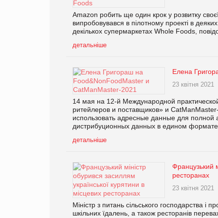
Amazon робить ще один крок у розвитку своє
випробовувався в пілотному проекті в деяких
декількох супермаркетах Whole Foods, повідо
детальніше
Елена Григор
23 квітня 2021
14 мая на 12-й Международной практическо
ритейлеров и поставщиков» и CatManMaster-
использовать адресные данные для полной 
дистрибуционных данных в едином формате
детальніше
Французький м
ресторанах
23 квітня 2021
Міністр з питань сільського господарства і
шкільних їдалень, а також ресторанів переваж