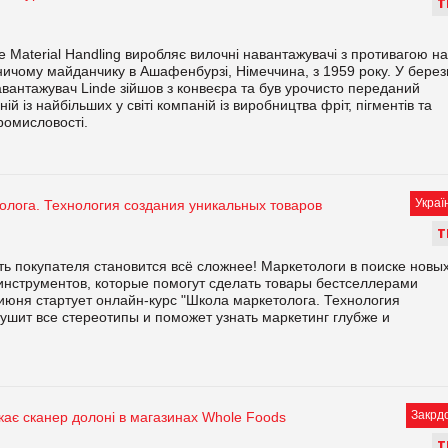
Т
e Material Handling виробляє вилочні навантажувачі з противагою на
ичому майданчику в Ашафенбурзі, Німеччина, з 1959 року. У берез
вантажувач Linde зійшов з конвеєра та був урочисто переданий
й із найбільших у світі компаній із виробництва фріт, пігментів та
ромисловості.
Украї
олога. Технология создания уникальных товаров
Т
ь покупателя становится всё сложнее! Маркетологи в поиске новы
инструментов, которые помогут сделать товары бестселлерами
июня стартует онлайн-курс "Школа маркетолога. Технология
ушит все стереотипы и поможет узнать маркетинг глубже и
Закрд
ає сканер долоні в магазинах Whole Foods
Т