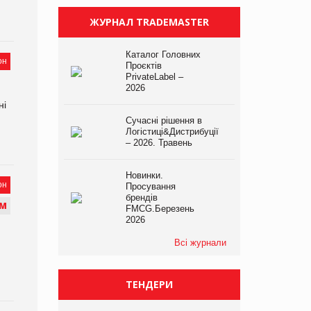
ЖУРНАЛ TRADEMASTER
Каталог Головних
он
Проєктів
PrivateLabel –
2026
ні
Сучасні рішення в
Логістиці&Дистрибуції
– 2026. Травень
Новинки.
он
Просування
брендів
М
FMCG.Березень
2026
Всі журнали
ТЕНДЕРИ