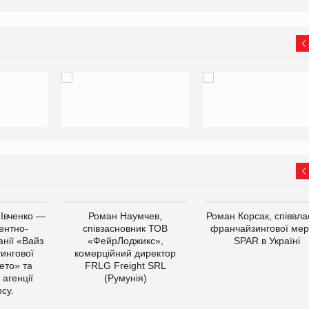
 Івченко —
Роман Наумчев,
Роман Корсак, співвла
ентно-
співзасновник ТОВ
франчайзингової мер
нії «Вайз
«ФейрЛоджикс»,
SPAR в Україні
тингової
комерційний директор
ето» та
FRLG Freight SRL
 агенції
(Румунія)
cy.