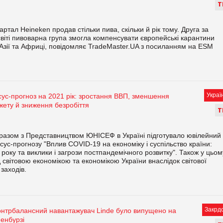
Т
артал Heineken продав стільки пива, скільки й рік тому. Друга за
віті пивоварна група змогла компенсувати європейські карантини
Азії та Африці, повідомляє TradeMaster.UA з посиланням на ESM
Украї
ус-прогноз на 2021 рік: зростання ВВП, зменшення
ету й зниження безробіття
Т
разом з Представництвом ЮНІСЕФ в Україні підготувало ювілейний
сус-прогнозу "Вплив COVID-19 на економіку і суспільство країни:
 року та виклики і загрози постпандемічного розвитку". Також у цьом
д світовою економікою та економікою України внаслідок світової
заходів.
Закрд
онтрбалансний навантажувач Linde було випущено на
енбурзі