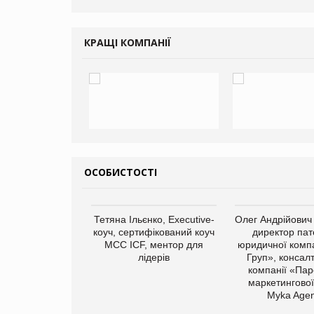
КРАЩІ КОМПАНІЇ
ОСОБИСТОСТІ
арас Ігорович,
Тетяна Ільєнко, Executive-
Олег Андрійович
иробництва ТОВ
коуч, сертифікований коуч
директор пат
Герчак"
МСС ICF, ментор для
юридичної компа
лідерів
Груп», консал
компанії «Пар
маркетингової
Myka Agen