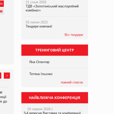
21 січня 2026
на
ТДВ «Золотоніський маслоробний
комбінат»
М
03 липня 2023
Тендери компанії
Всі тендери
ТРЕНІНГОВИЙ ЦЕНТР
Яна Олентир
Тетяна Ільєнко
повний список
ві
Аргентина повертається з
ФАО прогнозує зростання
кції
продуктами птахівництва
світових цін на
НАЙБЛИЖЧА КОНФЕРЕНЦІЯ
я до
на європейський ринок
продовольство
18 червня 2026 |
3-4 вересня Виставки та конференції