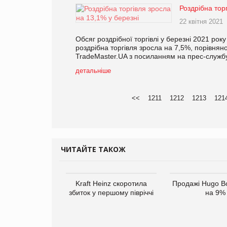
Роздрібна тор
22 квітня 2021
Обсяг роздрібної торгівлі у березні 2021 року
роздрібна торгівля зросла на 7,5%, порівнян
TradeMaster.UA з посиланням на прес-служб
детальніше
<<
1211
1212
1213
121
ЧИТАЙТЕ ТАКОЖ
верне клієнтам
Kraft Heinz скоротила
Продажі Hugo B
ларів за раніше
збиток у першому півріччі
на 9%
чені мита