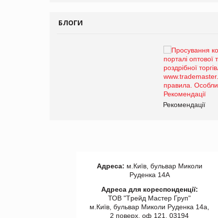
БЛОГИ
Брагина Людмила
Просування компанії на
порталі оптової та
роздрібної торгівлі
www.trademaster.ua.
правила. Особливості.
ії
Рекомендації
Адреса:
м.Київ, бульвар Миколи
Руденка 14А
Адреса для кореспонденції:
ТОВ "Tрейд Мастер Груп"
м.Київ, бульвар Миколи Руденка 14а,
2 поверх, оф 121, 03194