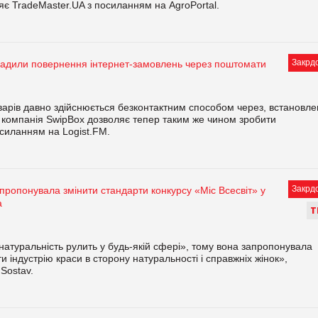
є TradeMaster.UA з посиланням на AgroPortal.
Закрд
вадили повернення інтернет-замовлень через поштомати
варів давно здійснюється безконтактним способом через, встановле
ї компанія SwipBox дозволяє тепер таким же чином зробити
силанням на Logist.FM.
Закрд
апропонувала змінити стандарти конкурсу «Міс Всесвіт» у
а
Т
натуральність рулить у будь-якій сфері», тому вона запропонувала
и індустрію краси в сторону натуральності і справжніх жінок»,
Sostav.