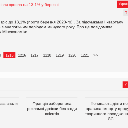
Украї
гівля зросла на 13,1% у березні
Т
 зріс до 13,1% (проти березня 2020-го) . За підсумками І кварталу
о з аналогічним періодом минулого року. Про це повідомляє
у Мінекономіки.
4
1215
1216
1217
1218
1219
1220
1221
>>
oss впали
Франція заборонила
Починають діяти но
рекламні дзвінки без згоди
правила імпорту проду
клієнтів
тваринного походженн
ЄС