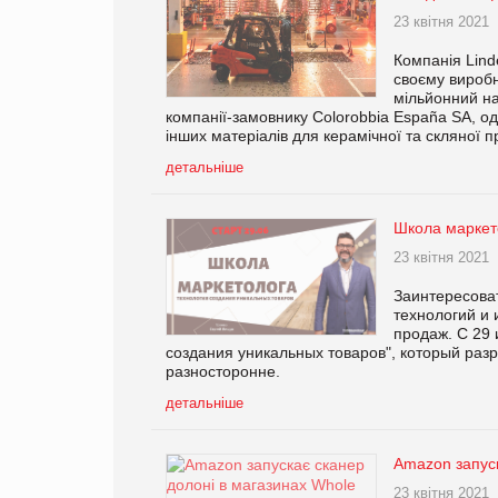
23 квітня 2021
Компанія Lind
своєму виробн
мільйонний на
компанії-замовнику Colorobbia España SA, одні
інших матеріалів для керамічної та скляної п
детальніше
Школа маркет
23 квітня 2021
Заинтересоват
технологий и 
продаж. С 29 
создания уникальных товаров", который разр
разносторонне.
детальніше
Amazon запуск
23 квітня 2021