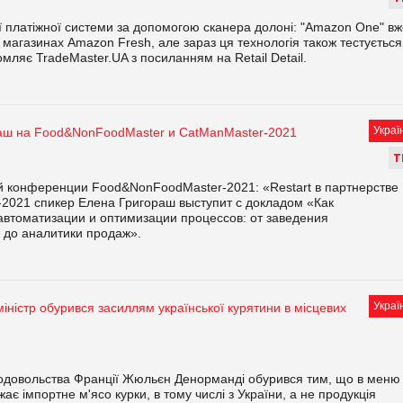
ї платіжної системи за допомогою сканера долоні: "Amazon One" вж
 магазинах Amazon Fresh, але зараз ця технологія також тестується
мляє TradeMaster.UA з посиланням на Retail Detail.
Украї
аш на Food&NonFoodMaster и CatManMaster-2021
Т
й конференции Food&NonFoodMaster-2021: «Restart в партнерстве
2021 спикер Елена Григораш выступит с докладом «Как
автоматизации и оптимизации процессов: от заведения
 до аналитики продаж».
Украї
іністр обурився засиллям української курятини в місцевих
 продовольства Франції Жюльєн Денорманді обурився тим, що в меню
ає імпортне м'ясо курки, в тому числі з України, а не продукція