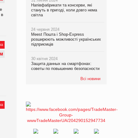
31 липня 2024
Напівфабрикати та консерви, які
е
стануть в пригоді, коли довго нема
 в
світла
24 червня 2024
Meest Пошта і Shop-Express
розширюють можливості українських
підприємців
на
М
30 квітня 2024
Защита данных на смартфонах:
советы по повышению безопасности
Всі новини
на