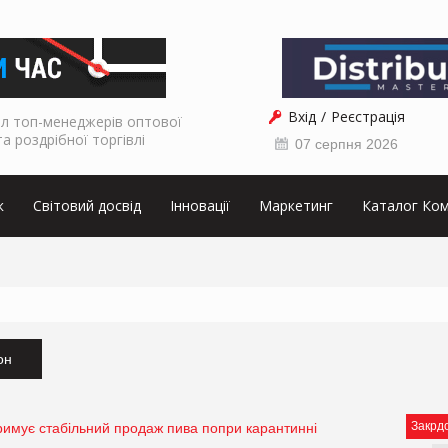
Вхід
Реєстрація
л топ-менеджерів оптової
та роздрібної торгівлі
07 серпня 2026
к
Світовий досвід
Інновації
Маркетинг
Каталог Ком
он
Закрд
римує стабільний продаж пива попри карантинні