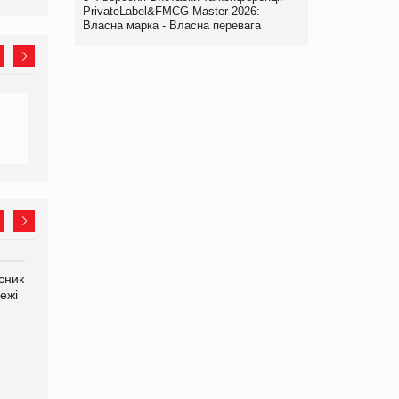
PrivateLabel&FMCG Master-2026:
Власна марка - Власна перевага
сник
Олексій Логачов-Михайлов
Яна Сараніна, директор
ежі
Файно маркет Директор
компанії «УкраМарин»
департаменту з
виробництва