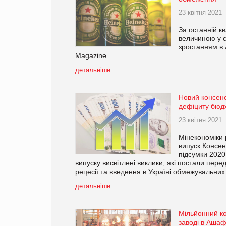
23 квітня 2021
За останній кв
величиною у с
зростанням в 
Magazine.
детальніше
Новий консенс
дефіциту бюдж
23 квітня 2021
Мінекономіки 
випуск Консен
підсумки 2020
випуску висвітлені виклики, які постали пере
рецесії та введення в Україні обмежувальних 
детальніше
Мільйонний к
заводі в Ашаф