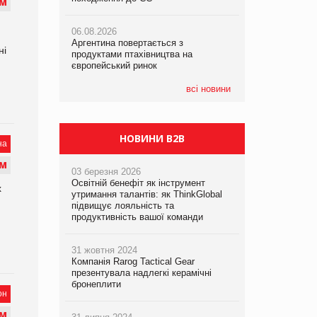
М
06.08.2026
06.08.2026
06.08.2026
Аргентина повертається з
Аргентина повертається з
Аргентина повертається з
ні
продуктами птахівництва на
продуктами птахівництва на
продуктами птахівництва на
європейський ринок
європейський ринок
європейський ринок
всі новини
НОВИНИ B2B
на
М
03 березня 2026
Освітній бенефіт як інструмент
х
утримання талантів: як ThinkGlobal
підвищує лояльність та
продуктивність вашої команди
31 жовтня 2024
Компанія Rarog Tactical Gear
презентувала надлегкі керамічні
бронеплити
он
М