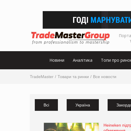
Порта
Новини
Аналітика
Топи про рино
TradeMaster
Товари та ринки
Все новости
Всі
Україна
Закорд
Heineken підт
обмеження