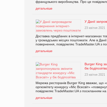
французького виробництва. Про це повідомля
детальніше
У Данії запро
23 квітня 2021
Доставка придбаних в інтернет-магазинах то
у громадських місцях поштомати. Але в Дані
повернення, повідомляє TradeMaster.UA з по
детальніше
Burger King з
бік бодіпозітів
23 квітня 2021
Мережа ресторанів Burger King вважає, що «
оргкомітету конкурсу «Міс Всесвіт» «повернут
повідомляє TradeMaster.UA з посиланням на 
детальніше