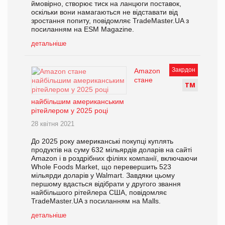
ймовірно, створює тиск на ланцюги поставок,
оскільки вони намагаються не відставати від
зростання попиту, повідомляє TradeMaster.UA з
посиланням на ESM Magazine.
детальніше
Закрдон
Amazon
стане
Т
М
найбільшим американським
рітейлером у 2025 році
28 квітня 2021
До 2025 року американські покупці куплять
продуктів на суму 632 мільярдів доларів на сайті
Amazon і в роздрібних філіях компанії, включаючи
Whole Foods Market, що перевершить 523
мільярди доларів у Walmart. Завдяки цьому
першому вдасться відібрати у другого звання
найбільшого рітейлера США, повідомляє
TradeMaster.UA з посиланням на Malls.
детальніше