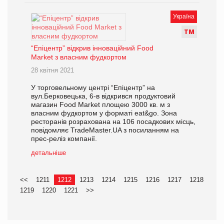
Україна
Т
М
“Епіцентр” відкрив інноваційний Food
Market з власним фудкортом
28 квітня 2021
У торговельному центрі “Епіцентр” на
вул.Берковецька, 6-в відкрився продуктовий
магазин Food Market площею 3000 кв. м з
власним фудкортом у форматі eat&go. Зона
ресторанів розрахована на 106 посадкових місць,
повідомляє TradeMaster.UA з посиланням на
прес-реліз компанії.
детальніше
<<
1211
1212
1213
1214
1215
1216
1217
1218
1219
1220
1221
>>