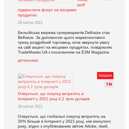
щоб
підкреслити фокус на місцевих
продуктах
28 квітня 2021
Бельгійська мережа супермаркетів Delhaize стає
Belhaize. За допомогою цього маркетингового
трюку роздрібний торговець хоче звернути увагу
на свій акцент на місцевих продуктах, повідомляє
TradeMaster.UA з посиланням на ESM Magazine.
детальніше
Закрдон
Т
М
Очікується, що покупці витратять в
Інтернеті у 2021 році 4,2 трлн доларів
28 квітня 2021
Очікується, що глобальні покупці витратять на
20% більше в Інтернеті у 2021 році, ніж минулого
року, згідно з опублікованим звітом Adobe, який,