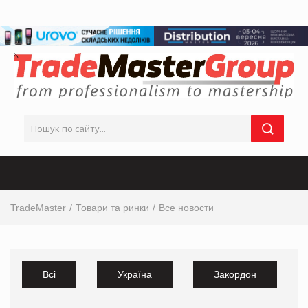
TradeMaster
Товари та ринки
Все новости
Всі
Україна
Закордон