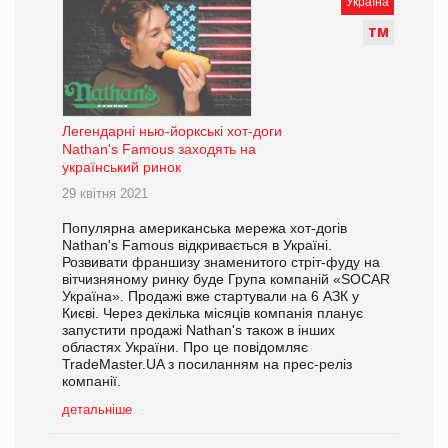
Україна
Т
М
Легендарні нью-йоркські хот-доги
Nathan's Famous заходять на
український ринок
29 квітня 2021
Популярна американська мережа хот-догів
Nathan's Famous відкривається в Україні.
Розвивати франшизу знаменитого стріт-фуду на
вітчизняному ринку буде Група компаній «SOCAR
Україна». Продажі вже стартували на 6 АЗК у
Києві. Через декілька місяців компанія планує
запустити продажі Nathan's також в інших
областях України. Про це повідомляє
TradeMaster.UA з посиланням на прес-реліз
компанії.
детальніше