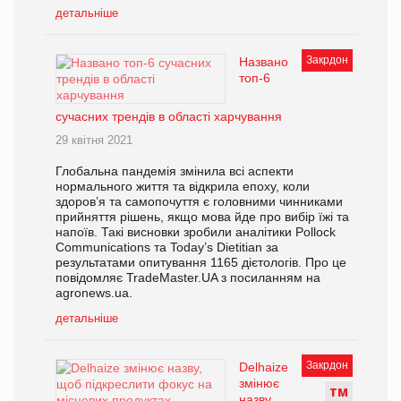
детальніше
Закрдон
Названо
топ-6
сучасних трендів в області харчування
29 квітня 2021
Глобальна пандемія змінила всі аспекти
нормального життя та відкрила епоху, коли
здоров’я та самопочуття є головними чинниками
прийняття рішень, якщо мова йде про вибір їжі та
напоїв. Такі висновки зробили аналітики Pollock
Communications та Today’s Dietitian за
результатами опитування 1165 дієтологів. Про це
повідомляє TradeMaster.UA з посиланням на
agronews.ua.
детальніше
Закрдон
Delhaize
змінює
Т
М
назву,