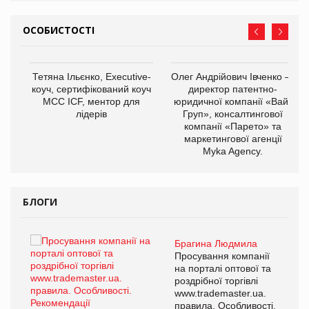
ОСОБИСТОСТІ
,
Тетяна Ільєнко, Executive-
Олег Андрійович Івченко —
ОВ
коуч, сертифікований коуч
директор патентно-
МСС ICF, ментор для
юридичної компанії «Вайз
лідерів
Груп», консалтингової
компанії «Парето» та
маркетингової агенції
Myka Agency.
БЛОГИ
Брагина Людмила
ї
Просування компанії
а
на порталі оптової та
роздрібної торгівлі
www.trademaster.ua.
і.
правила. Особливості.