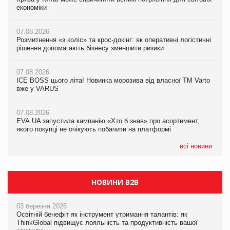
економіки
економіки
економіки
07.08.2026
07.08.2026
07.08.2026
Розмитнення «з коліс» та крос-докінг: як оперативні логістичні
Розмитнення «з коліс» та крос-докінг: як оперативні логістичні
Kraft Heinz скоротила збиток у першому півріччі
рішення допомагають бізнесу зменшити ризики
рішення допомагають бізнесу зменшити ризики
07.08.2026
07.08.2026
07.08.2026
Продажі Hugo Boss впали на 9%
ICE BOSS цього літа! Новинка морозива від власної ТМ Varto
ICE BOSS цього літа! Новинка морозива від власної ТМ Varto
вже у VARUS
вже у VARUS
07.08.2026
Франція заборонила рекламні дзвінки без згоди клієнтів
07.08.2026
07.08.2026
EVA.UA запустила кампанію «Хто б знав» про асортимент,
EVA.UA запустила кампанію «Хто б знав» про асортимент,
якого покупці не очікують побачити на платформі
якого покупці не очікують побачити на платформі
всі новини
НОВИНИ B2B
03 березня 2026
Освітній бенефіт як інструмент утримання талантів: як
ThinkGlobal підвищує лояльність та продуктивність вашої