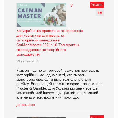
Україна
V
Т
М
Всеукраїнська практична конференція
для керівників закупівель та
категорійних менеджерів
CatManMaster-2021: 10-Топ практик
впровадження категорійного
менеджменту
29 квітня 2021
Катмен - це не супергерой, саме так називають
категорійний менеджмент ті, хто змогли
майстерно оволодіти цією технологією для
рітейлу. Вперше цей термін використала компанія
Procter & Gamble. Для України катмен - все ще
малознайомий іноземець, цікавий, ефективний,
але не для всіх доступний, поки що.
детальніше