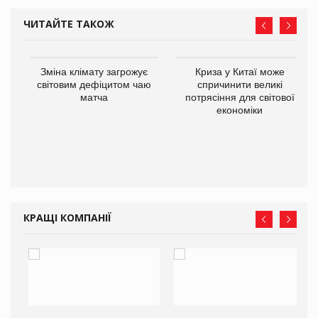
ЧИТАЙТЕ ТАКОЖ
Зміна клімату загрожує
Криза у Китаї може
ne
світовим дефіцитом чаю
спричинити великі
матча
потрясіння для світової
економіки
КРАЩІ КОМПАНІЇ