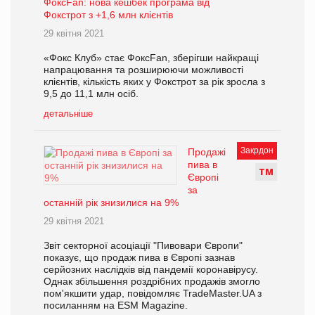
ФоксFan: нова кешбек програма від
Фокстрот з +1,6 млн клієнтів
29 квітня 2021
«Фокс Клуб» стає ФоксFan, зберігши найкращі
напрацювання та розширюючи можливості
клієнтів, кількість яких у Фокстрот за рік зросла з
9,5 до 11,1 млн осіб.
детальніше
Закрдон
Продажі
пива в
Т
М
Європі
за
останній рік знизилися на 9%
29 квітня 2021
Звіт секторної асоціації "Пивовари Європи"
показує, що продаж пива в Європі зазнав
серйозних наслідків від пандемії коронавірусу.
Однак збільшення роздрібних продажів змогло
пом'якшити удар, повідомляє TradeMaster.UA з
посиланням на ESM Magazine.