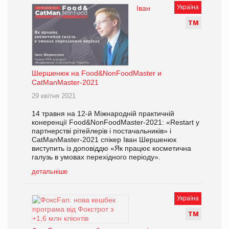
Україна
Іван
Т
М
Шершенюк на Food&NonFoodMaster и
CatManMaster-2021
29 квітня 2021
14 травня на 12-й Міжнародній практичній
конеренції Food&NonFoodMaster-2021: «Restart у
партнерстві рітейлерів і постачальників» і
CatManMaster-2021 спікер Іван Шершенюк
виступить із доповіддю «Як працює косметична
галузь в умовах перехідного періоду».
детальніше
Україна
Т
М