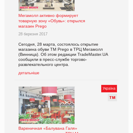
Мегамолл активно формирует
товарную зону «Обувь»: открылся
магазин Prego
28 березня 2017
Сегодня, 28 марта, состоялось открытие
магазина обуви ТМ Prego в ТРЦ Мегамолл
(Винница). Об этом редакции TradeMaster.UA
сообщили в пресс-службе торгово-
развлекательного центра.
детальніше
Україна
Т
М
Вареничная «Балувана Галя»