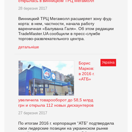
открылась в винницком ТРЦ Мегамолл
28 березня 2017
Винницкий ТРЦ Мегамолл расширяет зону фуд-
корта: в нем, частности, начала работу
вареничная «Балувана Галя». Об этом редакции
TradeMaster.UA сообщили в пресс-службе
торгово-развлекательного центра.
детальніше
Україна
Борис
Марков:
в 2016 г.
«АТБ»
увеличила товарооборот до 58,5 млрд
грн и открыла 112 новых дискаунтеров
27 березня 2017
По итогам 2016 г. корпорация “АТБ” подтвердила
свои лидерские позиции на украинском рынке