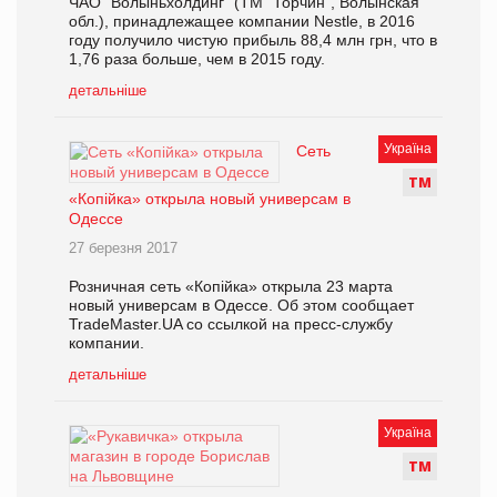
ЧАО "Волыньхолдинг" (ТМ "Торчин", Волынская
обл.), принадлежащее компании Nestle, в 2016
году получило чистую прибыль 88,4 млн грн, что в
1,76 раза больше, чем в 2015 году.
детальніше
Україна
Сеть
Т
М
«Копійка» открыла новый универсам в
Одессе
27 березня 2017
Розничная сеть «Копійка» открыла 23 марта
новый универсам в Одессе. Об этом сообщает
TradeMaster.UA со ссылкой на пресс-службу
компании.
детальніше
Україна
Т
М