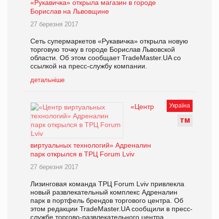
«Рукавичка» открыла магазин в городе
Борислав на Львовщине
27 березня 2017
Сеть супермаркетов «Рукавичка» открыла новую
торговую точку в городе Борислав Львовской
области. Об этом сообщает TradeMaster.UA со
ссылкой на пресс-службу компании.
детальніше
Україна
«Центр
Т
М
виртуальных технологий» Адреналин
парк открылся в ТРЦ Forum Lviv
27 березня 2017
Лизинговая команда ТРЦ Forum Lviv привлекла
новый развлекательный комплекс Адреналин
парк в портфель брендов торгового центра. Об
этом редакции TradeMaster.UA сообщили в пресс-
службе торгово-развлекательного центра.