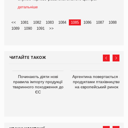
детальніше
<<
1081
1082
1083
1084
1085
1086
1087
1088
1089
1090
1091
>>
ЧИТАЙТЕ ТАКОЖ
в
Починають діяти нові
Аргентина повертається з
правила імпорту продукції
продуктами птахівництва
тваринного походження до
на європейський ринок
О:
ЄС