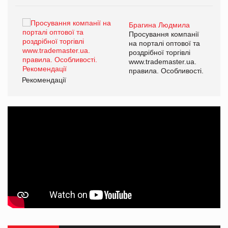
Брагина Людмила
ї
Просування компанії
а
на порталі оптової та
роздрібної торгівлі
www.trademaster.ua.
і.
правила. Особливості.
Рекомендації
Ре