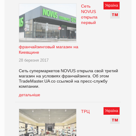
Україна
Сеть
NOVUS
Т
М
открыла
первый
франчайзинговый магазин на
Киевщине
28 березня 2017
Сеть супермаркетов NOVUS открыла свой третий
магазин на условиях франчайзинга. Об этом
TradeMaster.UA со ссылкой на пресс-службу
компании.
детальніше
Україна
ТРЦ
Т
М