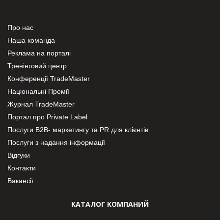
Про нас
Наша команда
Реклама на порталі
Тренінговий центр
Конференції TradeMaster
Національні Премії
Журнал TradeMaster
Портал про Private Label
Послуги В2В- маркетингу та PR для клієнтів
Послуги з надання інформації
Відгуки
Контакти
Вакансії
КАТАЛОГ КОМПАНИЙ