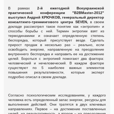
В рамках
2-й ежегодной Всеукраинской
практической конференцим "В2В
M
aster-2012"
выступил
Андрей КРЮЧКОВ, генеральный директор
консалтинго-треннингового центра
SEVEN
,
в своем
докладе рассмотрел такое понятие как «энтропия» и
способы борьбы с ней. Термин энтропии взят из
термодинамики и означает определенную степень
беспорядка, который присутствует везде. Сделать
прирост продаж в несколько раз – реально, если
освободить энергию, направленную на преодоление
внутреннего беспорядка и направить ее на достижение
целей. Бороться с энтропией помогают два фактора:
человеческий и нечеловеческий. В каждом факторе
существуют по 5 наиболее важных элементов
повышения результативности, которые эксперт
подробно описал в своем докладе.
Согласно психологическим исследованиям, у каждого
человека есть определенный запас энергии, ресурсы для
выполнения действий. Они тратятся в двух ключевых
направлениях. Первое – на достижение поставленных
целей, на результативность, а второе – на преодоление