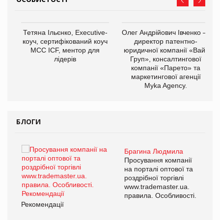
,
Тетяна Ільєнко, Executive-
Олег Андрійович Івченко —
ОВ
коуч, сертифікований коуч
директор патентно-
МСС ICF, ментор для
юридичної компанії «Вайз
лідерів
Груп», консалтингової
компанії «Парето» та
маркетингової агенції
Myka Agency.
БЛОГИ
Брагина Людмила
ї
Просування компанії
а
на порталі оптової та
роздрібної торгівлі
www.trademaster.ua.
і.
правила. Особливості.
Рекомендації
Ре