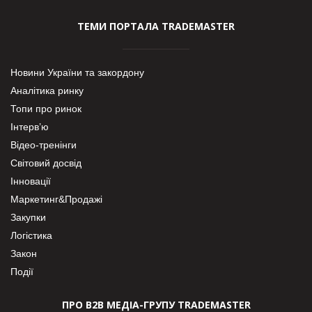
ТЕМИ ПОРТАЛА TRADEMASTER
Новини України та закордону
Аналітика ринку
Топи про ринок
Інтерв’ю
Відео-тренінги
Світовий досвід
Інновації
Маркетинг&Продажі
Закупки
Логістика
Закон
Події
ПРО В2В МЕДІА-ГРУПУ TRADEMASTER