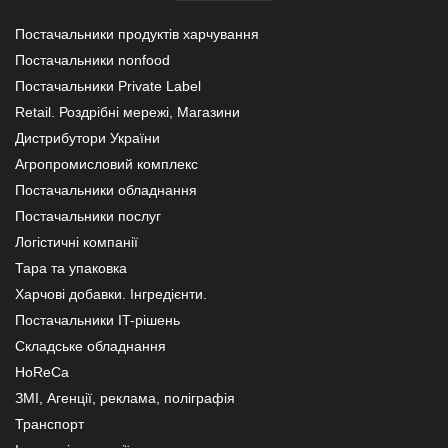
Постачальники продуктів харчування
Постачальники nonfood
Постачальники Private Label
Retail. Роздрібні мережі, Магазини
Дистрибутори України
Агропромисловий комплекс
Постачальники обладнання
Постачальники послуг
Логістичні компанії
Тара та упаковка
Харчові добавки. Інгредієнти.
Постачальники IT-рішень
Складське обладнання
HoReCa
ЗМІ, Агенції, реклама, поліграфія
Транспорт