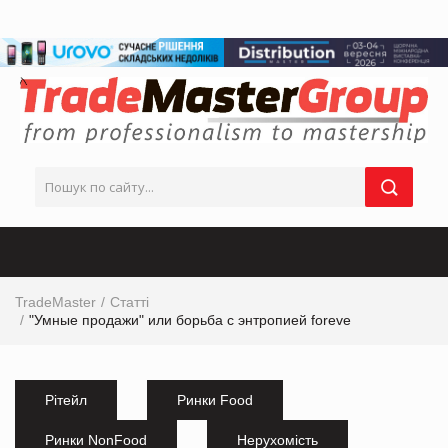
TradeMaster
Статті
"Умные продажи" или борьба с энтропией foreve
Рітейл
Ринки Food
Ринки NonFood
Нерухомість