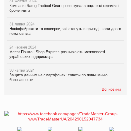
31 жовтня 2024
Компанія Rarog Tactical Gear презентувала надлегкі керамічні
бронеплити
31 липня 2024
Напівфабрикати та консерви, які стануть в пригоді, коли довго
нема світла
24 червня 2024
Meest Пошта і Shop-Express розширюють можливості
українських підприємців
30 квітня 2024
Защита данных на смартфонах: советы по повышению
безопасности
Всі новини