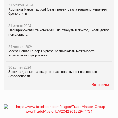
31 жовтня 2024
Компанія Rarog Tactical Gear презентувала надлегкі керамічні
бронеплити
31 липня 2024
Напівфабрикати та консерви, які стануть в пригоді, коли довго
нема світла
24 червня 2024
Meest Пошта і Shop-Express розширюють можливості
українських підприємців
30 квітня 2024
Защита данных на смартфонах: советы по повышению
безопасности
Всі новини