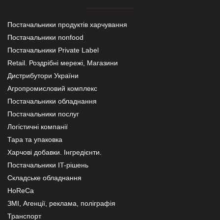
Постачальники продуктів харчування
Постачальники nonfood
Постачальники Private Label
Retail. Роздрібні мережі, Магазини
Дистрибутори України
Агропромисловий комплекс
Постачальники обладнання
Постачальники послуг
Логістичні компанії
Тара та упаковка
Харчові добавки. Інгредієнти.
Постачальники IT-рішень
Складське обладнання
HoReCa
ЗМІ, Агенції, реклама, поліграфія
Транспорт