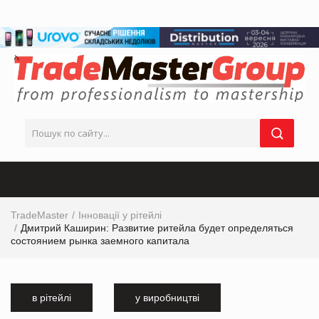
TradeMaster
Інновації у рітейлі
Дмитрий Каширин: Развитие ритейла будет определяться
состоянием рынка заемного капитала
в рітейлі
у виробництві