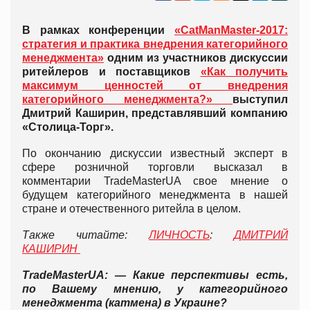
В рамках конференции
«CatManMaster-2017:
стратегия и практика внедрения категорийного
менеджмента»
одним из участников дискуссии
ритейлеров и поставщиков
«Как получить
максимум ценностей от внедрения
категорийного менеджмента?»
выступил
Дмитрий Каширин, представлявший компанию
«Столица-Торг».
По окончанию дискуссии известный эксперт в
сфере розничной торговли высказал в
комментарии TradeMasterUA свое мнение о
будущем категорийного менеджмента в нашей
стране и отечественного ритейла в целом.
Также читайте:
ЛИЧНОСТЬ
:
ДМИТРИЙ
КАШИРИН
TradeMasterUA
: — Какие перспективы есть,
по Вашему мнению, у категорийного
менеджмента (катмена) в Украине?