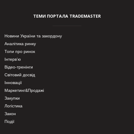
ТЕМИ ПОРТАЛА TRADEMASTER
Новини України та закордону
Аналітика ринку
Топи про ринок
Інтерв’ю
Відео-тренінги
Світовий досвід
Інновації
Маркетинг&Продажі
Закупки
Логістика
Закон
Події