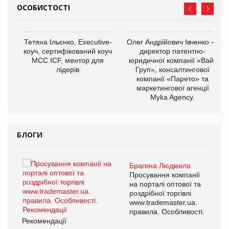
ОСОБИСТОСТІ
,
Тетяна Ільєнко, Executive-
Олег Андрійович Івченко —
ОВ
коуч, сертифікований коуч
директор патентно-
МСС ICF, ментор для
юридичної компанії «Вайз
лідерів
Груп», консалтингової
компанії «Парето» та
маркетингової агенції
Myka Agency.
БЛОГИ
Брагина Людмила
ї
Просування компанії
а
на порталі оптової та
роздрібної торгівлі
www.trademaster.ua.
і.
правила. Особливості.
Рекомендації
Ре