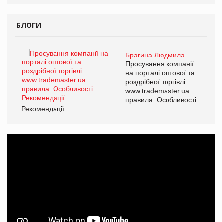
БЛОГИ
Брагина Людмила
ї
Просування компанії
а
на порталі оптової та
роздрібної торгівлі
www.trademaster.ua.
і.
правила. Особливості.
Рекомендації
Ре