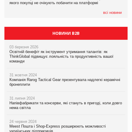
якого покупці не очікують побачити на платформі
Мережа супермаркетів VARUS купує мережу магазинів
формату convenience store КОЛО: об’єднана компанія
налічуватиме 374 магазини
всі новини
НОВИНИ B2B
03 березня 2026
Освітній бенефіт як інструмент утримання талантів: як
ThinkGlobal підвищує лояльність та продуктивність вашої
команди
31 жовтня 2024
Компанія Rarog Tactical Gear презентувала надлегкі керамічні
бронеплити
31 липня 2024
Напівфабрикати та консерви, які стануть в пригоді, коли довго
нема світла
24 червня 2024
Meest Пошта і Shop-Express розширюють можливості
українських підприємців