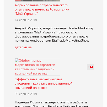
Формирование потребительского
опыта возле полки: кейс компании
“Май Украина”
14 серпня 2019
Андрей Морозов, лидер команды Trade Marketing
в компании “Май Украина”, рассказал о
формировании потребительского опыта возле
полки на конференции BigTradeMarketingShow
детальніше
Т
М
Эффективные маркетинговые
стратегии - как стать инновационной
компанией на рынке
06 серпня 2019
Надежда Фомина, эксперт с опытом работы в
компаниях “Цитрус”, Prostor и Unilever Ukraine,