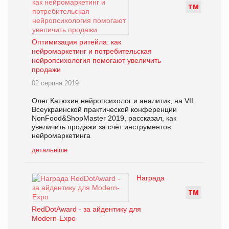
Т
М
Оптимизация ритейла: как
нейромаркетинг и потребительская
нейропсихология помогают увеличить
продажи
02 серпня 2019
Олег Катюхин,нейропсихолог и аналитик, на VII
Всеукраинской практической конференции
NonFood&ShopMaster 2019, рассказал, как
увеличить продажи за счёт инструментов
нейромаркетинга
детальніше
Награда
Т
М
RedDotAward - за айдентику для
Modern-Eхро