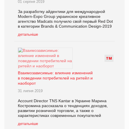
01 серпня 2019
За разработку айдентики для международной
Modern-Expo Group украинское креативное
агентство Madcats получило свой первый Red Dot
в категории Brands & Communication Design-2019
детальніше
Т
М
Взаимозависимые: влияние изменений
в поведении потребителей на ритейл и
наоборот
31 липня 2019
Account Director TNS Kantar в Украине Марина
Костромина рассказала о тенденциях доходов,
развитии розничной торговли, а также о
характеристиках современных покупателей
детальніше