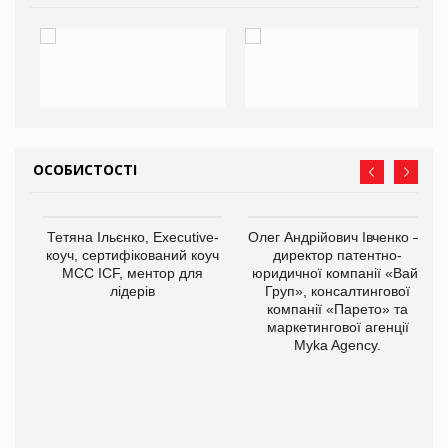
ОСОБИСТОСТІ
Тетяна Ільєнко, Executive-
Олег Андрійович Івченко —
коуч, сертифікований коуч
директор патентно-
МСС ICF, ментор для
юридичної компанії «Вайз
лідерів
Груп», консалтингової
компанії «Парето» та
маркетингової агенції
,
Myka Agency.
ОВ