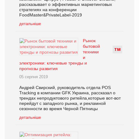
рассказывает о эффективных маркетинговых
стратегиях на конференции
FoodMaster&PrivateLabel-2019
детальніше
Рынок
бытовой
Т
М
техники
и
электроники: ключевые тренды и
прогнозы развития
05 серпня 2019
Андрей Свирский, руководитель отдела POS
Tracking в компании GFK Украина, рассказал о
трендах непродуктового ритейла,которые вот-вот
перейдут с западного рынка, и рекламной
сезонности во время Черной Пятницы
детальніше