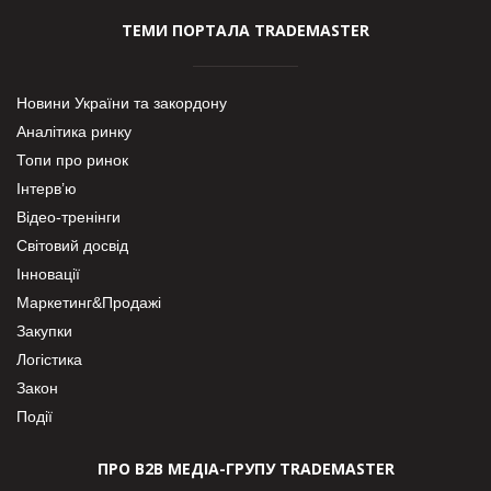
ТЕМИ ПОРТАЛА TRADEMASTER
Новини України та закордону
Аналітика ринку
Топи про ринок
Інтерв’ю
Відео-тренінги
Світовий досвід
Інновації
Маркетинг&Продажі
Закупки
Логістика
Закон
Події
ПРО В2В МЕДІА-ГРУПУ TRADEMASTER