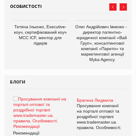
ОСОБИСТОСТІ
,
Тетяна Ільєнко, Executive-
Олег Андрійович Івченко —
ОВ
коуч, сертифікований коуч
директор патентно-
МСС ICF, ментор для
юридичної компанії «Вайз
лідерів
Груп», консалтингової
компанії «Парето» та
маркетингової агенції
Myka Agency.
БЛОГИ
Брагина Людмила
ї
Просування компанії
а
на порталі оптової та
роздрібної торгівлі
www.trademaster.ua.
і.
правила. Особливості.
Рекомендації
Ре