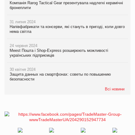
Компанія Rarog Tactical Gear презентувала надлегкі керамічні
бронеплити
31 липня 2024
Напівфабрикати та консерви, які стануть в пригоді, коли довго
нема світла
24 червня 2024
Meest Пошта і Shop-Express розширюють можливості
українських підприємців
30 квітня 2024
Защита данных на смартфонах: советы по повышению
безопасности
Всі новини