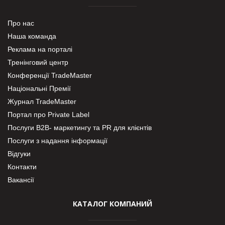
Про нас
Наша команда
Реклама на порталі
Тренінговий центр
Конференції TradeMaster
Національні Премії
Журнал TradeMaster
Портал про Private Label
Послуги В2В- маркетингу та PR для клієнтів
Послуги з надання інформації
Відгуки
Контакти
Вакансії
КАТАЛОГ КОМПАНИЙ