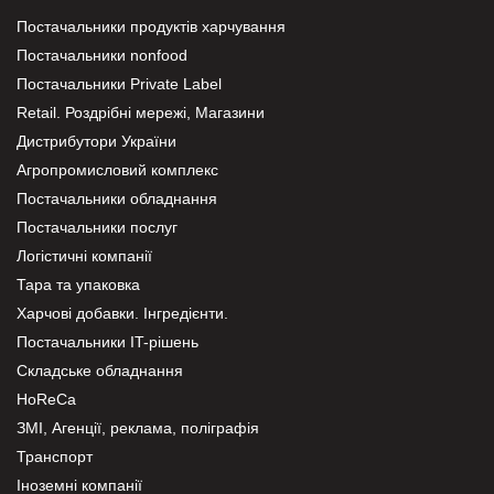
Постачальники продуктів харчування
Постачальники nonfood
Постачальники Private Label
Retail. Роздрібні мережі, Магазини
Дистрибутори України
Агропромисловий комплекс
Постачальники обладнання
Постачальники послуг
Логістичні компанії
Тара та упаковка
Харчові добавки. Інгредієнти.
Постачальники IT-рішень
Складське обладнання
HoReCa
ЗМІ, Агенції, реклама, поліграфія
Транспорт
Іноземні компанії