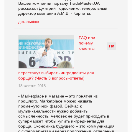
Вашей компании порталу TradeMaster.UA
рассказал Дмитрий Тодосиенко, генеральный
директор компании А.М.В. - Карпаты.
детальніше
FAQ или
почему
Т
М
клиенты
перестанут выбирать ингредиенты для
борща? (Часть 3 вопросы-ответы)
18 жовтня 2018
- Мarketрlace и магазин – это понятия из
прошлого. Мarketрlace можно назвать
промежуточной фазой. Сейчас к
мультиканальности нужно добавить
осмысленность. Человек не будет приходить в
супермаркет, чтобы купить ингредиенты для
борща. Экономика будущего – это коммуникация
с супермаркетами через приложения, отделения