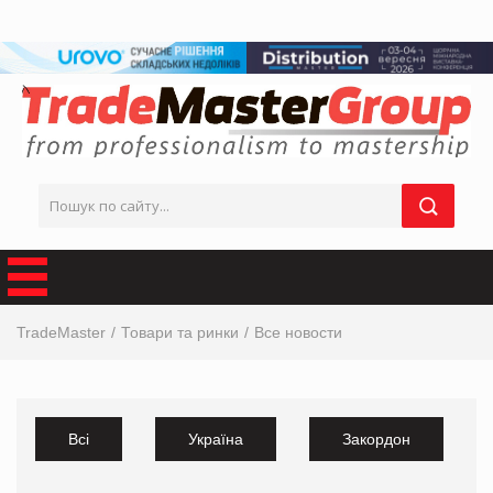
TradeMaster
Товари та ринки
Все новости
Всі
Україна
Закордон