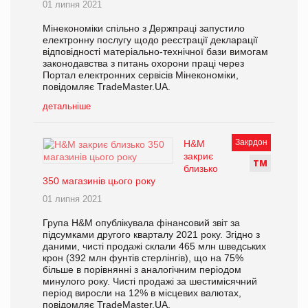
01 липня 2021
Мінекономіки спільно з Держпраці запустило
електронну послугу щодо реєстрації декларації
відповідності матеріально-технічної бази вимогам
законодавства з питань охорони праці через
Портал електронних сервісів Мінекономіки,
повідомляє TradeMaster.UA.
детальніше
Закрдон
H&M
закриє
Т
М
близько
350 магазинів цього року
01 липня 2021
Група H&M опублікувала фінансовий звіт за
підсумками другого кварталу 2021 року. Згідно з
даними, чисті продажі склали 465 млн шведських
крон (392 млн фунтів стерлінгів), що на 75%
більше в порівнянні з аналогічним періодом
минулого року. Чисті продажі за шестимісячний
період виросли на 12% в місцевих валютах,
повідомляє TradeMaster.UA.