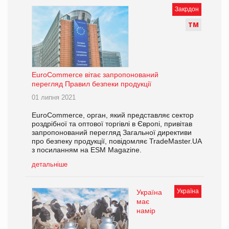
Закрдон
Т
М
EuroCommerce вітає запропонований
перегляд Правил безпеки продукції
01 липня 2021
EuroCommerce, орган, який представляє сектор
роздрібної та оптової торгівлі в Європі, привітав
запропонований перегляд Загальної директиви
про безпеку продукції, повідомляє TradeMaster.UA
з посиланням на ESM Magazine.
детальніше
Україна
Україна
має
намір