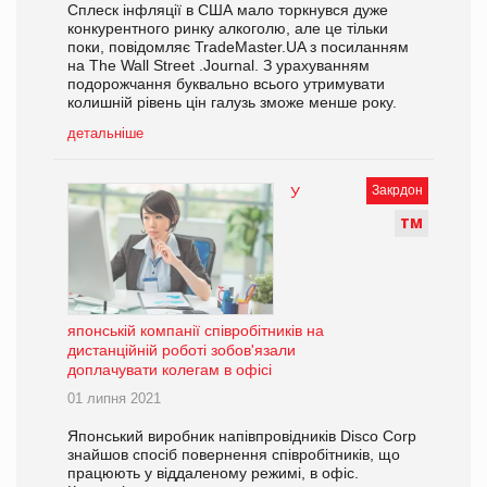
Сплеск інфляції в США мало торкнувся дуже
конкурентного ринку алкоголю, але це тільки
поки, повідомляє TradeMaster.UA з посиланням
на The Wall Street .Journal. З урахуванням
подорожчання буквально всього утримувати
колишній рівень цін галузь зможе менше року.
детальніше
Закрдон
У
Т
М
японській компанії співробітників на
дистанційній роботі зобов'язали
доплачувати колегам в офісі
01 липня 2021
Японський виробник напівпровідників Disco Corp
знайшов спосіб повернення співробітників, що
працюють у віддаленому режимі, в офіс.