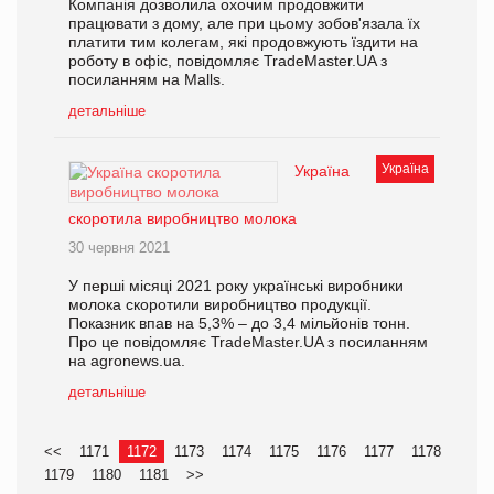
Компанія дозволила охочим продовжити
працювати з дому, але при цьому зобов'язала їх
платити тим колегам, які продовжують їздити на
роботу в офіс, повідомляє TradeMaster.UA з
посиланням на Malls.
детальніше
Україна
Україна
скоротила виробництво молока
30 червня 2021
У перші місяці 2021 року українські виробники
молока скоротили виробництво продукції.
Показник впав на 5,3% – до 3,4 мільйонів тонн.
Про це повідомляє TradeMaster.UA з посиланням
на agronews.ua.
детальніше
<<
1171
1172
1173
1174
1175
1176
1177
1178
1179
1180
1181
>>