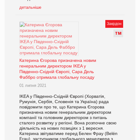
детальніше
Закрдон
Т
М
Катерина Єгорова призначена новим
генеральним директором IKEA у
Південно-Східній Європі, Сара Дель
Фаббро отримала глобальну посаду
01 липня 2021
IKEA у Південно-Східній Європі (Хорватія,
Румунія, Сербія, Словенія та Україна) рада
повідомити про те, що Катерина Єгорова
призначена новим генеральним директором
компанії та головним директором з питань
сталого розвитку у регіоні. Вона розпочне свою
діяльність на нових позиціях з 1 вересня.
Катерина звітуватиме перед Белен Фрау (Belén
Frau), заступником глобального менеджера з