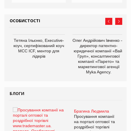
ОСОБИСТОСТІ
,
Тетяна Ільєнко, Executive-
Олег Андрійович Івченко —
ОВ
коуч, сертифікований коуч
директор патентно-
МСС ICF, ментор для
юридичної компанії «Вайз
лідерів
Груп», консалтингової
компанії «Парето» та
маркетингової агенції
Myka Agency.
БЛОГИ
Брагина Людмила
ї
Просування компанії
а
на порталі оптової та
роздрібної торгівлі