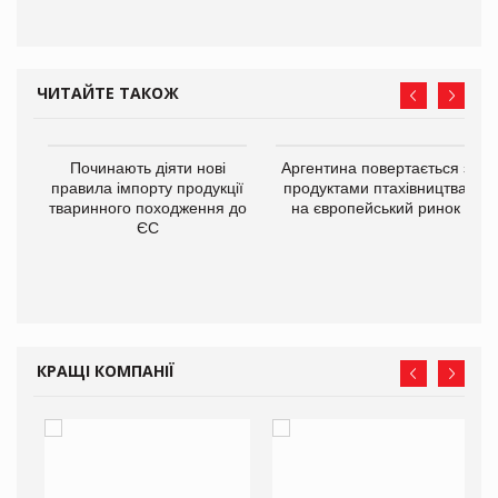
ЧИТАЙТЕ ТАКОЖ
в
Починають діяти нові
Аргентина повертається з
правила імпорту продукції
продуктами птахівництва
тваринного походження до
на європейський ринок
О:
ЄС
КРАЩІ КОМПАНІЇ