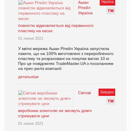
Україна
Ашан
Рітейл
Т
М
Україна
повністю відмовляється від первинного
пластику на касах
01 липня 2021
У квітні мережа Ашан Рітейл Україна запустила
пакети, що на 100% виготовлені з переробленого
пластику та розраховані на покупки вагою 10 кг.
Про це повідомляє TradeMaster.UA з посиланням
на прес-реліз компанії.
детальніше
Закрдон
Світові
Т
М
виробники алкоголю не зможуть довго
стримувати ціни
01 липня 2021