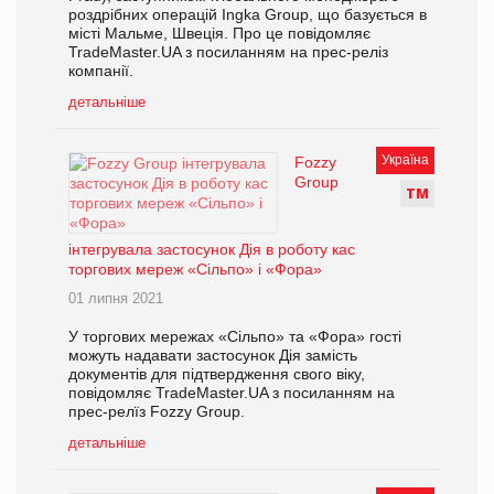
роздрібних операцій Ingka Group, що базується в
місті Мальме, Швеція. Про це повідомляє
TradeMaster.UA з посиланням на прес-реліз
компанії.
детальніше
Україна
Fozzy
Group
Т
М
інтегрувала застосунок Дія в роботу кас
торгових мереж «Сільпо» і «Фора»
01 липня 2021
У торгових мережах «Сільпо» та «Фора» гості
можуть надавати застосунок Дія замість
документів для підтвердження свого віку,
повідомляє TradeMaster.UA з посиланням на
прес-релїз Fozzy Group.
детальніше