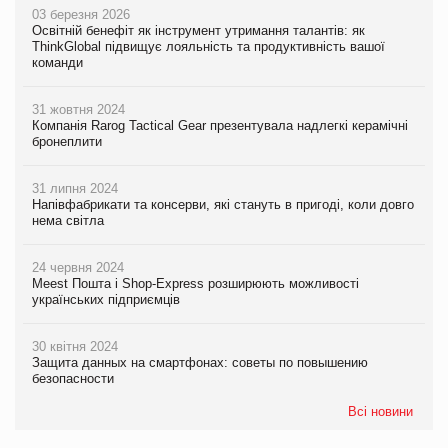
03 березня 2026
Освітній бенефіт як інструмент утримання талантів: як
ThinkGlobal підвищує лояльність та продуктивність вашої
команди
31 жовтня 2024
Компанія Rarog Tactical Gear презентувала надлегкі керамічні
бронеплити
31 липня 2024
Напівфабрикати та консерви, які стануть в пригоді, коли довго
нема світла
24 червня 2024
Meest Пошта і Shop-Express розширюють можливості
українських підприємців
30 квітня 2024
Защита данных на смартфонах: советы по повышению
безопасности
Всі новини