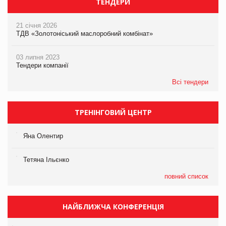
ТЕНДЕРИ
21 січня 2026
ТДВ «Золотоніський маслоробний комбінат»
03 липня 2023
Тендери компанії
Всі тендери
ТРЕНІНГОВИЙ ЦЕНТР
Яна Олентир
Тетяна Ільєнко
повний список
НАЙБЛИЖЧА КОНФЕРЕНЦІЯ