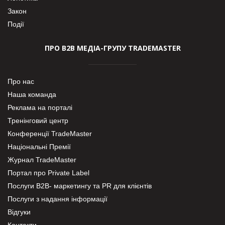
Закон
Події
ПРО В2В МЕДІА-ГРУПУ TRADEMASTER
Про нас
Наша команда
Реклама на порталі
Тренінговий центр
Конференції TradeMaster
Національні Премії
Журнал TradeMaster
Портал про Private Label
Послуги В2В- маркетингу та PR для клієнтів
Послуги з надання інформації
Відгуки