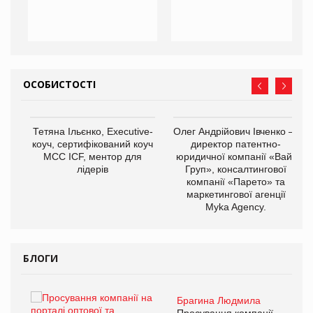
ОСОБИСТОСТІ
,
Тетяна Ільєнко, Executive-
Олег Андрійович Івченко —
ОВ
коуч, сертифікований коуч
директор патентно-
МСС ICF, ментор для
юридичної компанії «Вайз
лідерів
Груп», консалтингової
компанії «Парето» та
маркетингової агенції
Myka Agency.
БЛОГИ
Брагина Людмила