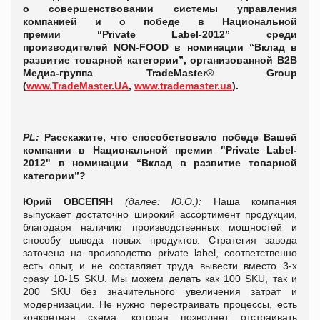
о совершенствовании системы управления
компанией и о победе в
Национальной
премии
“Private Label-2012” среди
производителей NON-FOOD в номинации
“Вклад в
развитие товарной категории”, организованной B2B
Медиа-группа TradeMaster® Group
(
www.TradeMaster.UA
,
www.trademaster.ua
).
PL
:
Расскажите, что способствовало победе Вашей
компании в Национальной премии "Private Label-
2012" в номинации “Вклад в развитие товарной
категории”?
Юрий ОВСЕПЯН
(далее: Ю.О.):
Наша компания
выпускает достаточно широкий ассортимент продукции,
благодаря наличию производственных мощностей и
способу вывода новых продуктов. Стратегия завода
заточена на производство private label, соответственно
есть опыт, и не составляет труда вывести вместо 3-х
сразу 10-15 SKU. Мы можем делать как 100 SKU, так и
200 SKU без значительного увеличения затрат и
модернизации. Не нужно перестраивать процессы, есть
конкретная схема, которая позволяет отстраивать