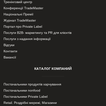
Тренінговий центр
Конференції TradeMaster
Національні Премії
Журнал TradeMaster
Портал про Private Label
Послуги В2В- маркетингу та PR для клієнтів
Послуги з надання інформації
Відгуки
Контакти
Вакансії
КАТАЛОГ КОМПАНИЙ
Постачальники продуктів харчування
Постачальники nonfood
Постачальники Private Label
Retail. Роздрібні мережі, Магазини