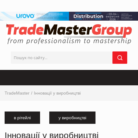
TradeMaster
Інновації у виробництві
в рітейлі
у виробництві
Інновації у виробництві