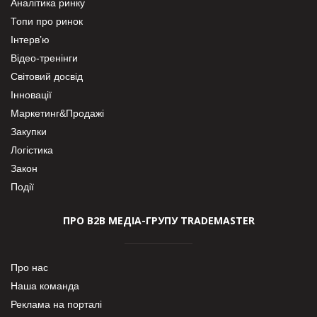
Аналітика ринку
Топи про ринок
Інтерв’ю
Відео-тренінги
Світовий досвід
Інновації
Маркетинг&Продажі
Закупки
Логістика
Закон
Події
ПРО В2В МЕДІА-ГРУПУ TRADEMASTER
Про нас
Наша команда
Реклама на порталі