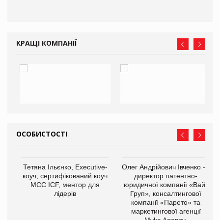
КРАЩІ КОМПАНІЇ
ОСОБИСТОСТІ
,
Тетяна Ільєнко, Executive-
Олег Андрійович Івченко —
ОВ
коуч, сертифікований коуч
директор патентно-
МСС ICF, ментор для
юридичної компанії «Вайз
лідерів
Груп», консалтингової
компанії «Парето» та
маркетингової агенції