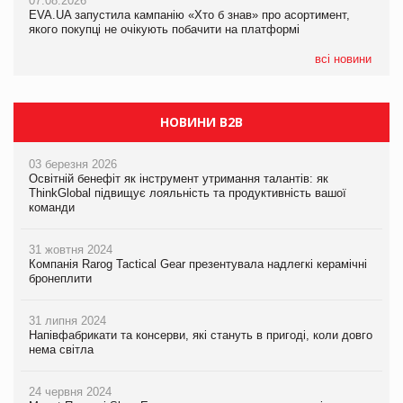
07.08.2026
EVA.UA запустила кампанію «Хто б знав» про асортимент,
05.08.2026
якого покупці не очікують побачити на платформі
Мережа супермаркетів VARUS купує мережу магазинів
формату convenience store КОЛО: об’єднана компанія
налічуватиме 374 магазини
всі новини
НОВИНИ B2B
03 березня 2026
Освітній бенефіт як інструмент утримання талантів: як
ThinkGlobal підвищує лояльність та продуктивність вашої
команди
31 жовтня 2024
Компанія Rarog Tactical Gear презентувала надлегкі керамічні
бронеплити
31 липня 2024
Напівфабрикати та консерви, які стануть в пригоді, коли довго
нема світла
24 червня 2024