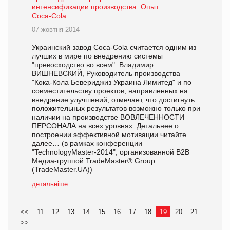
интенсификации производства. Опыт
Coca-Cola
07 жовтня 2014
Украинский завод Coca-Cola считается одним из
лучших в мире по внедрению системы
"превосходство во всем". Владимир
ВИШНЕВСКИЙ, Руководитель производства
"Кока-Кола Бевериджиз Украина Лимитед" и по
совместительству проектов, направленных на
внедрение улучшений, отмечает, что достигнуть
положительных результатов возможно только при
наличии на производстве ВОВЛЕЧЕННОСТИ
ПЕРСОНАЛА на всех уровнях. Детальнее о
построении эффективной мотивации читайте
далее… (в рамках конференции
"TechnologyMaster-2014", организованной В2В
Медиа-группой TradeMaster® Group
(TradeMaster.UA))
детальніше
<<
11
12
13
14
15
16
17
18
19
20
21
>>