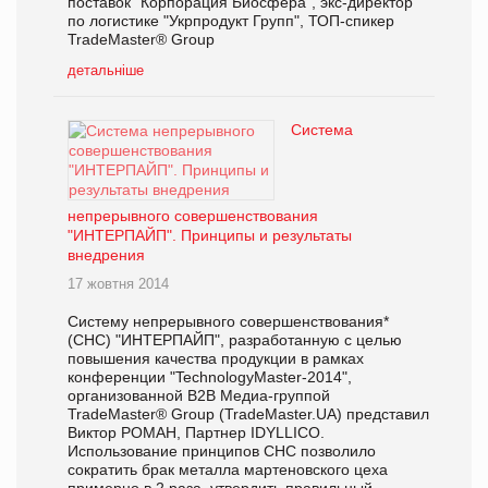
поставок "Корпорация Биосфера", экс-директор
по логистике "Укрпродукт Групп", ТОП-спикер
TradeMaster® Group
детальніше
Система
непрерывного совершенствования
"ИНТЕРПАЙП". Принципы и результаты
внедрения
17 жовтня 2014
Систему непрерывного совершенствования*
(СНС) "ИНТЕРПАЙП", разработанную с целью
повышения качества продукции в рамках
конференции "TechnologyMaster-2014",
организованной В2В Медиа-группой
TradeMaster® Group (TradeMaster.UA) представил
Виктор РОМАН, Партнер IDYLLICO.
Использование принципов СНС позволило
сократить брак металла мартеновского цеха