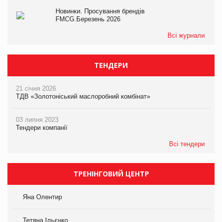
Новинки. Просування брендів
FMCG.Березень 2026
Всі журнали
ТЕНДЕРИ
21 січня 2026
ТДВ «Золотоніський маслоробний комбінат»
03 липня 2023
Тендери компанії
Всі тендери
ТРЕНІНГОВИЙ ЦЕНТР
Яна Олентир
Тетяна Ільєнко