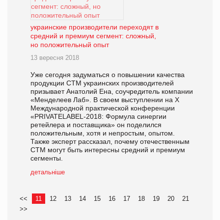
украинские производители переходят в
средний и премиум сегмент: сложный,
но положительный опыт
13 вересня 2018
Уже сегодня задуматься о повышении качества
продукции СТМ украинских производителей
призывает Анатолий Ена, соучредитель компании
«Менделеев Лаб». В своем выступлении на Х
Международной практической конференции
«PRIVATELABEL-2018: Формула синергии
ретейлера и поставщика» он поделился
положительным, хотя и непростым, опытом.
Также эксперт рассказал, почему отечественным
СТМ могут быть интересны средний и премиум
сегменты.
детальніше
<<
11
12
13
14
15
16
17
18
19
20
21
>>