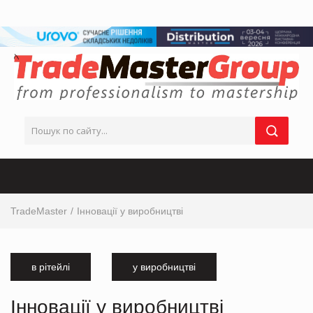
TradeMaster
Інновації у виробництві
в рітейлі
у виробництві
Інновації у виробництві