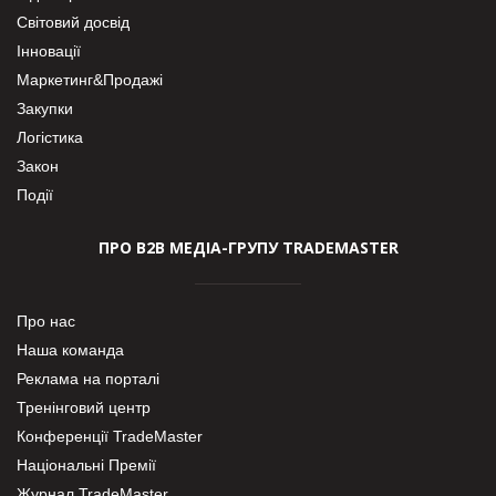
Світовий досвід
Інновації
Маркетинг&Продажі
Закупки
Логістика
Закон
Події
ПРО В2В МЕДІА-ГРУПУ TRADEMASTER
Про нас
Наша команда
Реклама на порталі
Тренінговий центр
Конференції TradeMaster
Національні Премії
Журнал TradeMaster