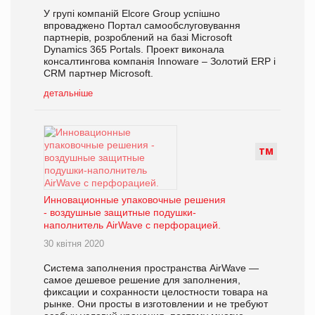
У групі компаній Elcorе Group успішно
впроваджено Портал самообслуговування
партнерів, розроблений на базі Microsoft
Dynamics 365 Portals. Проект виконала
консалтингова компанія Innowarе – Золотий ERP і
СRM партнер Microsoft.
детальніше
Т
М
Инновационные упаковочные решения
- воздушные защитные подушки-
наполнитель AirWave с перфорацией.
30 квітня 2020
Система заполнения пространства AirWave —
самое дешевое решение для заполнения,
фиксации и сохранности целостности товара на
рынке. Они просты в изготовлении и не требуют