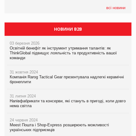
05.08.2026
всі новини
Сергій Лісунов про заморожені хлібобулочні вироби на
PrivateLabel&FMCG Master 2026
НОВИНИ B2B
03 березня 2026
Освітній бенефіт як інструмент утримання талантів: як
ThinkGlobal підвищує лояльність та продуктивність вашої
команди
31 жовтня 2024
Компанія Rarog Tactical Gear презентувала надлегкі керамічні
бронеплити
31 липня 2024
Напівфабрикати та консерви, які стануть в пригоді, коли довго
нема світла
24 червня 2024
Meest Пошта і Shop-Express розширюють можливості
українських підприємців