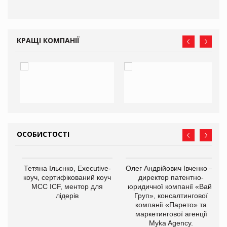
КРАЩІ КОМПАНІЇ
ОСОБИСТОСТІ
,
Тетяна Ільєнко, Executive-
Олег Андрійович Івченко —
ОВ
коуч, сертифікований коуч
директор патентно-
МСС ICF, ментор для
юридичної компанії «Вайз
лідерів
Груп», консалтингової
компанії «Парето» та
маркетингової агенції
Myka Agency.