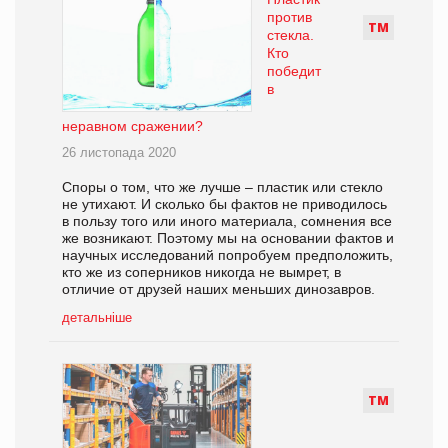
против
Т
М
стекла.
Кто
победит
в
неравном сражении?
26 листопада 2020
Споры о том, что же лучше – пластик или стекло
не утихают. И сколько бы фактов не приводилось
в пользу того или иного материала, сомнения все
же возникают. Поэтому мы на основании фактов и
научных исследований попробуем предположить,
кто же из соперников никогда не вымрет, в
отличие от друзей наших меньших динозавров.
детальніше
Т
М