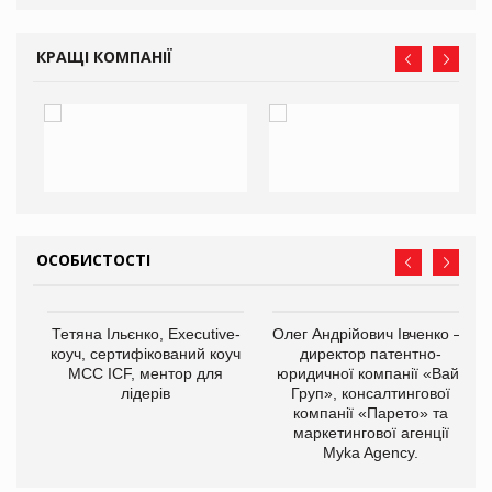
КРАЩІ КОМПАНІЇ
ОСОБИСТОСТІ
Тетяна Ільєнко, Executive-
Олег Андрійович Івченко —
коуч, сертифікований коуч
директор патентно-
МСС ICF, ментор для
юридичної компанії «Вайз
лідерів
Груп», консалтингової
компанії «Парето» та
маркетингової агенції
Myka Agency.