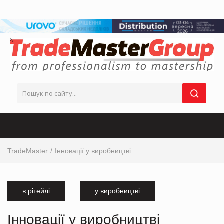
TradeMaster
Інновації у виробництві
в рітейлі
у виробництві
Інновації у виробництві