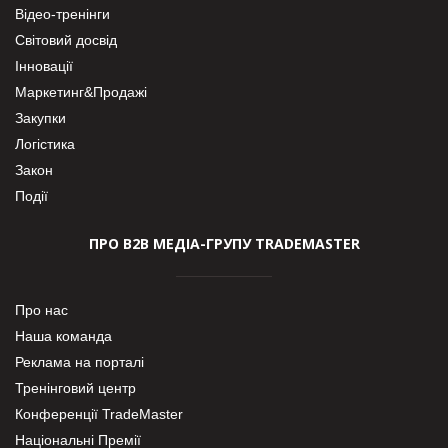
Відео-тренінги
Світовий досвід
Інновації
Маркетинг&Продажі
Закупки
Логістика
Закон
Події
ПРО В2В МЕДІА-ГРУПУ TRADEMASTER
Про нас
Наша команда
Реклама на порталі
Тренінговий центр
Конференції TradeMaster
Національні Премії