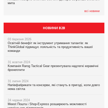
мита
Сергій Лісунов про заморожені хлібобулочні вироби на
інтелекту
PrivateLabel&FMCG Master 2026
всі новини
НОВИНИ B2B
03 березня 2026
Освітній бенефіт як інструмент утримання талантів: як
ThinkGlobal підвищує лояльність та продуктивність вашої
команди
31 жовтня 2024
Компанія Rarog Tactical Gear презентувала надлегкі керамічні
бронеплити
31 липня 2024
Напівфабрикати та консерви, які стануть в пригоді, коли довго
нема світла
24 червня 2024
Meest Пошта і Shop-Express розширюють можливості
українських підприємців