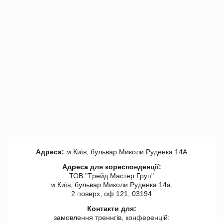
Адреса:
м.Київ, бульвар Миколи Руденка 14А
Адреса для кореспонденції:
ТОВ "Tрейд Мастер Груп"
м.Київ, бульвар Миколи Руденка 14а,
2 поверх, оф 121, 03194
Контакти для:
замовлення треннгів, конференцій: