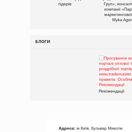
лідерів
Груп», консал
компанії «Пар
маркетингової
Myka Agen
БЛОГИ
Брагина Людмила
Просування компанії на
порталі оптової та
роздрібної торгівлі
www.trademaster.ua.
правила. Особливості.
ії
Рекомендації
Адреса:
м.Київ, бульвар Миколи