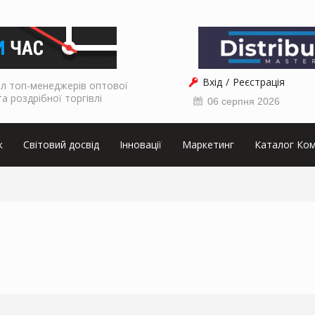
Вхід
Реєстрація
л топ-менеджерів оптової
та роздрібної торгівлі
06 серпня 2026
к
Світовий досвід
Інновації
Маркетинг
Каталог Ком