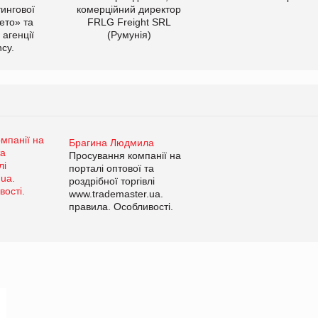
тингової
комерційний директор
ето» та
FRLG Freight SRL
 агенції
(Румунія)
cy.
Брагина Людмила
Просування компанії на
порталі оптової та
роздрібної торгівлі
www.trademaster.ua.
правила. Особливості.
Рекомендації