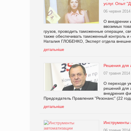
услуг. Опыт 
06 червня 2014
О внедрении 
ввозимых тов
грузов, проводить таможенные операции, с
также обеспечивать таможенный контроль и
Наталия ГЛОБЕНКО, Эксперт отдела внешне
детальніше
Решения для 
07 травня 2014
О переходе ук
решений для 
внедрения фи
Председатель Правления "Резонанс" (22 год
детальніше
Инструменты 
06 травня 2014