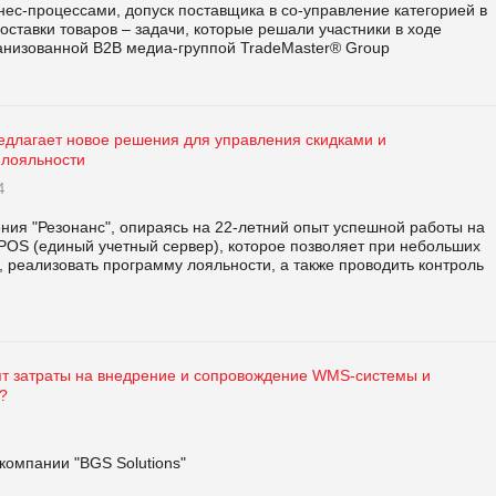
нес-процессами, допуск поставщика в со-управление категорией в
поставки товаров – задачи, которые решали участники в ходе
анизованной В2В медиа-группой TradeMaster® Group
редлагает новое решения для управления скидками и
лояльности
4
я "Резонанс", опираясь на 22-летний опыт успешной работы на
POS (единый учетный сервер), которое позволяет при небольших
, реализовать программу лояльности, а также проводить контроль
оят затраты на внедрение и сопровождение WMS-системы и
ь?
омпании "BGS Solutions"