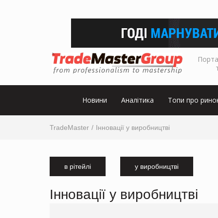
Порта
Новини
Аналітика
Топи про рино
TradeMaster
Інновації у виробництві
в рітейлі
у виробництві
Інновації у виробництві