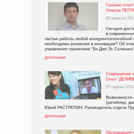
Сколько стоит
Олегом ПЕТРЕ
02 вересня 201
Сегодня дост
в современно
частью работы любой конкурентоспособной к
необходимы вложения в инновации? Об этом
управления проектами "Би Джи Эс Солюшн
детальніше
Сокращение и
Опыт "ДЕЛИВ
07 червня 2014
Возможности 
(ритейлер, ди
Юрий РАСТРЕПИН, Руководитель отдела Пр
детальніше
Организация п