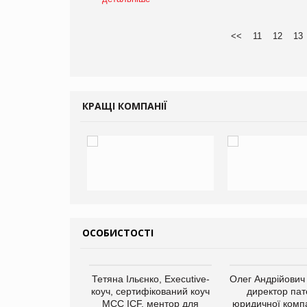
<<
11
12
13
КРАЩІ КОМПАНІЇ
ОСОБИСТОСТІ
арас Ігорович,
Тетяна Ільєнко, Executive-
Олег Андрійович
иробництва ТОВ
коуч, сертифікований коуч
директор пат
Герчак"
МСС ICF, ментор для
юридичної компа