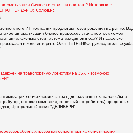
 автоматизация бизнеса и стоит ли она того? Интервью с
НКО ("Би Джи Эс Солюшнс")
4
аточно много ИТ-компаний предлагают свои решения на рынке. Ве
м мире автоматизация бизнес-процессов стала неотъемлемой
омпании. Сколько стоит автоматизация бизнеса? И насколько
 рассказал в ходе интервью Олег ПЕТРЕНКО, руководитель служб
с"…
здержек на транспортную логистику на 35% - возможно.
ЕРИ"
оптимизации логистических затрат для различных каналов сбыта
стрибутор, оптовая компания, конечный потребитель) представил
одаж, Центральный офис "ДЕЛИВЕРИ"
еревозок сборных грузов как сегмент рынка логистических