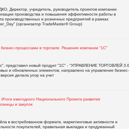
КО, Директор, учредитель, руководитель проектов компании
атизации производства и повышения эффективности работы в
а производственных и розничных предприятий в рамках
ster_Day" (организатор TradeMaster® Group)
 бизнес-процессами в торговле. Решения компании "1С"
с", представил новый продукт "1С" - "УПРАВЛЕНИЕ ТОРГОВЛЕЙ 3.0
овых и обновленных элементов, направлено на управление бизнес-
 версия делала упор на учет
: Итоги ежегодного Национального Проекта развития
озницы и закупок
ейла в востребованном формате, маркетинговые активности и
яльности покупателей, правильная выкладка и продуманный