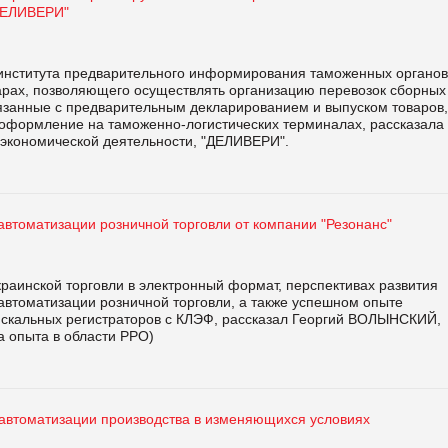
"ДЕЛИВЕРИ"
института предварительного информирования таможенных органов
арах, позволяющего осуществлять организацию перевозок сборных
вязанные с предварительным декларированием и выпуском товаров,
 оформление на таможенно-логистических терминалах, рассказала
экономической деятельности, "ДЕЛИВЕРИ".
автоматизации розничной торговли от компании "Резонанс"
раинской торговли в электронный формат, перспективах развития
автоматизации розничной торговли, а также успешном опыте
скальных регистраторов с КЛЭФ, рассказал Георгий ВОЛЫНСКИЙ,
а опыта в области РРО)
автоматизации производства в изменяющихся условиях