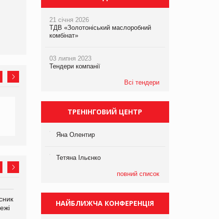
21 січня 2026
ТДВ «Золотоніський маслоробний
комбінат»
03 липня 2023
Тендери компанії
Всі тендери
ТРЕНІНГОВИЙ ЦЕНТР
Яна Олентир
Тетяна Ільєнко
повний список
сник
Олексій Логачов-Михайлов
Яна Сараніна, директор
НАЙБЛИЖЧА КОНФЕРЕНЦІЯ
ежі
Файно маркет Директор
компанії «УкраМарин»
департаменту з