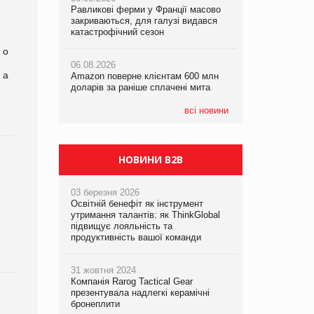
Равликові ферми у Франції масово
Amazon поверне клієнтам 600 млн
закриваються, для галузі видався
доларів за раніше сплачені мита
катастрофічний сезон
05.08.2026
Смачне поповнення дитячого меню:
 о
05.08.2026
у VARUS з’явилися новинки від ТМ
06.08.2026
У Євросоюзі набули чинності нові
ТОКЕРИ
 а
Amazon поверне клієнтам 600 млн
правила щодо штучного інтелекту
доларів за раніше сплачені мита
05.08.2026
Сергій Лісунов про заморожені
всі новини
хлібобулочні вироби на
PrivateLabel&FMCG Master 2026
НОВИНИ B2B
03 березня 2026
Освітній бенефіт як інструмент
утримання талантів: як ThinkGlobal
підвищує лояльність та
продуктивність вашої команди
31 жовтня 2024
Компанія Rarog Tactical Gear
презентувала надлегкі керамічні
бронеплити