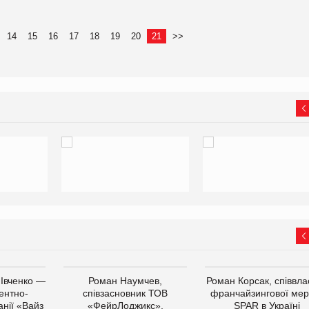
14
15
16
17
18
19
20
21
>>
 Івченко —
Роман Наумчев,
Роман Корсак, співвла
ентно-
співзасновник ТОВ
франчайзингової мер
нії «Вайз
«ФейрЛоджикс»,
SPAR в Україні