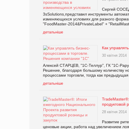
Сергей СОСЕД
3sSolutions,представил инструменты автом
изменяющихся условиях для разного формат
"FoodMaster-2014&PrivateLabel" + "RetailMa
детальніше
Как управлять
30 квітня 2014
Алексей СТАРЦЕВ, "1С-Теллур", ГК "1С-Рару
Решение, благодаря большому количеству н
процессами торговли, тогда как предыдущая
детальніше
TradeMaster®
продуктовой р
28 квітня 2014
Развитие рит
ценовые акции, работа над увеличением ло