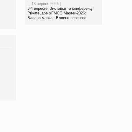
виробництва
18 червня 2026 |
3-4 вересня Виставки та конференції
PrivateLabel&FMCG Master-2026:
Власна марка - Власна перевага
Брагина Людмила
Просування компанії на
порталі оптової та
роздрібної торгівлі
www.trademaster.ua.
правила. Особливості.