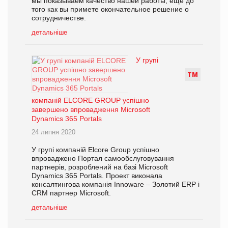
мы показываем качество нашей работы, еще до
того как вы примете окончательное решение о
сотрудничестве.
детальніше
У групі
Т
М
компаній ELCORE GROUP успішно
завершено впровадження Microsoft
Dynamics 365 Portals
24 липня 2020
У групі компаній Elcorе Group успішно
впроваджено Портал самообслуговування
партнерів, розроблений на базі Microsoft
Dynamics 365 Portals. Проект виконала
консалтингова компанія Innowarе – Золотий ERP і
СRM партнер Microsoft.
детальніше