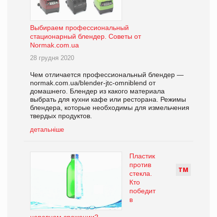
Выбираем профессиональный
стационарный блендер. Советы от
Normak.com.ua
28 грудня 2020
Чем отличается профессиональный блендер —
normak.com.ua/blender-jtc-omniblend от
домашнего. Блендер из какого материала
выбрать для кухни кафе или ресторана. Режимы
блендера, которые необходимы для измельчения
твердых продуктов.
детальніше
Пластик
против
Т
М
стекла.
Кто
победит
в