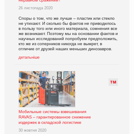
неравном сражении?
26 листопада 2020
Споры о том, что же лучше – пластик или стекло
не утихают. И сколько бы фактов не приводилось
в пользу того или иного материала, сомнения все
же возникают. Поэтому мы на основании фактов и
научных исследований попробуем предположить,
кто же из соперников никогда не вымрет, в
отличие от друзей наших меньших динозавров.
детальніше
Т
М
Мобильные системы взвешивания
RAVAS – гарантированное снижение
издержек в складской логистике
30 жовтня 2020