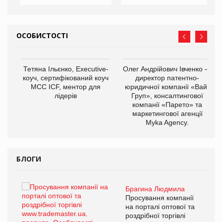
ОСОБИСТОСТІ
,
Тетяна Ільєнко, Executive-
Олег Андрійович Івченко —
ОВ
коуч, сертифікований коуч
директор патентно-
МСС ICF, ментор для
юридичної компанії «Вайз
лідерів
Груп», консалтингової
компанії «Парето» та
маркетингової агенції
Myka Agency.
БЛОГИ
Брагина Людмила
ї
Просування компанії
а
на порталі оптової та
роздрібної торгівлі