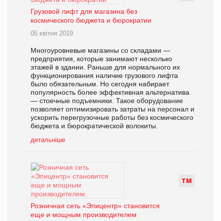
Грузовой лифт для магазина без
космического бюджета и бюрократии
05 квітня 2019
Многоуровневые магазины со складами —
предприятия, которые занимают несколько
этажей в здании. Раньше для нормального их
функционирования наличие грузового лифта
было обязательным. Но сегодня набирает
популярность более эффективная альтернатива
— стоечные подъемники. Такое оборудование
позволяет оптимизировать затраты на персонал и
ускорить перегрузочные работы без космического
бюджета и бюрократической волокиты.
детальніше
Т
М
Розничная сеть «Эпицентр» становится
еще и мощным производителем