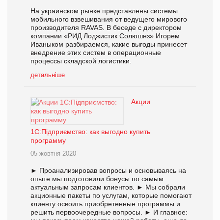
На украинском рынке представлены системы
мобильного взвешивания от ведущего мирового
производителя RAVAS. В беседе с директором
компании «РИД Лоджистик Солюшнз» Игорем
Иваныком разбираемся, какие выгоды принесет
внедрение этих систем в операционные
процессы складской логистики.
детальніше
Акции
1С:Підприємство: как выгодно купить
программу
05 жовтня 2020
► Проанализировав вопросы и основываясь на
опыте мы подготовили бонусы по самым
актуальным запросам клиентов. ► Мы собрали
акционные пакеты по услугам, которые помогают
клиенту освоить приобретенные программы и
решить первоочередные вопросы. ► И главное: