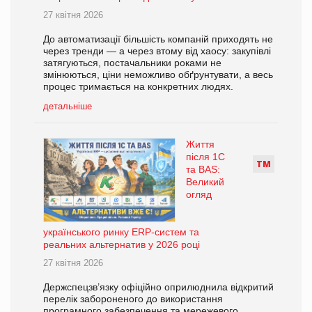
27 квітня 2026
До автоматизації більшість компаній приходять не
через тренди — а через втому від хаосу: закупівлі
затягуються, постачальники роками не
змінюються, ціни неможливо обґрунтувати, а весь
процес тримається на конкретних людях.
детальніше
Життя
після 1С
Т
М
та BAS:
Великий
огляд
українського ринку ERP-систем та
реальних альтернатив у 2026 році
27 квітня 2026
Держспецзв’язку офіційно оприлюднила відкритий
перелік забороненого до використання
програмного забезпечення та мережевого