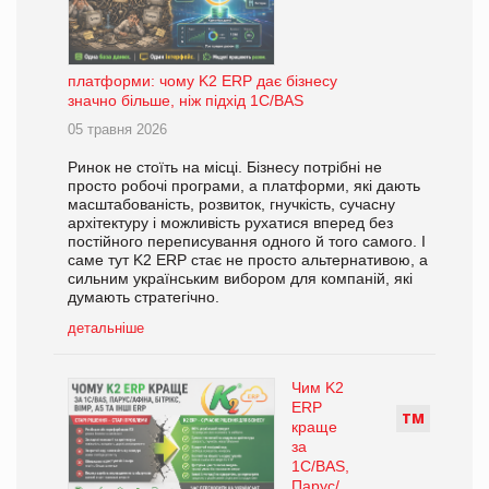
платформи: чому K2 ERP дає бізнесу
значно більше, ніж підхід 1С/BAS
05 травня 2026
Ринок не стоїть на місці. Бізнесу потрібні не
просто робочі програми, а платформи, які дають
масштабованість, розвиток, гнучкість, сучасну
архітектуру і можливість рухатися вперед без
постійного переписування одного й того самого. І
саме тут K2 ERP стає не просто альтернативою, а
сильним українським вибором для компаній, які
думають стратегічно.
детальніше
Чим K2
ERP
Т
М
краще
за
1С/BAS,
Парус/