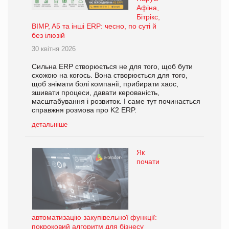
Афіна,
Бітрікс,
BIMP, A5 та інші ERP: чесно, по суті й
без ілюзій
30 квітня 2026
Сильна ERP створюється не для того, щоб бути
схожою на когось. Вона створюється для того,
щоб знімати болі компанії, прибирати хаос,
зшивати процеси, давати керованість,
масштабування і розвиток. І саме тут починається
справжня розмова про K2 ERP.
детальніше
Як
почати
автоматизацію закупівельної функції:
покроковий алгоритм для бізнесу