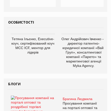
ОСОБИСТОСТІ
Тетяна Ільєнко, Executive-
Олег Андрійович Івченко —
коуч, сертифікований коуч
директор патентно-
МСС ICF, ментор для
юридичної компанії «Вайз
лідерів
Груп», консалтингової
компанії «Парето» та
маркетингової агенції
Myka Agency.
БЛОГИ
Брагина Людмила
Просування компанії
на порталі оптової та