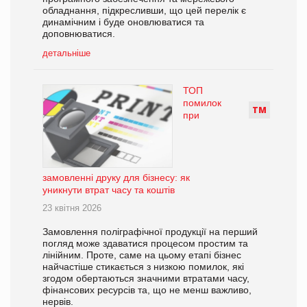
обладнання, підкресливши, що цей перелік є
динамічним і буде оновлюватися та
доповнюватися.
детальніше
ТОП
помилок
Т
М
при
замовленні друку для бізнесу: як
уникнути втрат часу та коштів
23 квітня 2026
Замовлення поліграфічної продукції на перший
погляд може здаватися процесом простим та
лінійним. Проте, саме на цьому етапі бізнес
найчастіше стикається з низкою помилок, які
згодом обертаються значними втратами часу,
фінансових ресурсів та, що не менш важливо,
нервів.