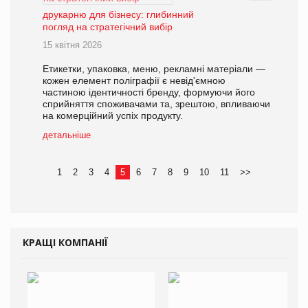
друкарню для бізнесу: глибинний
погляд на стратегічний вибір
15 квітня 2026
Етикетки, упаковка, меню, рекламні матеріали —
кожен елемент поліграфії є невід'ємною
частиною ідентичності бренду, формуючи його
сприйняття споживачами та, зрештою, впливаючи
на комерційний успіх продукту.
детальніше
1
2
3
4
5
6
7
8
9
10
11
>>
КРАЩІ КОМПАНІЇ