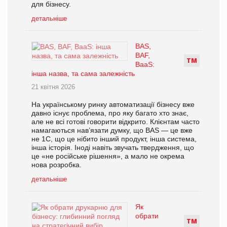
для бізнесу.
детальніше
BAS,
BAF,
Т
М
BaaS:
інша назва, та сама залежність
21 квітня 2026
На українському ринку автоматизації бізнесу вже
давно існує проблема, про яку багато хто знає,
але не всі готові говорити відкрито. Клієнтам часто
намагаються нав’язати думку, що BAS — це вже
не 1С, що це нібито інший продукт, інша система,
інша історія. Іноді навіть звучать твердження, що
це «не російське рішення», а мало не окрема
нова розробка.
детальніше
Як
обрати
Т
М