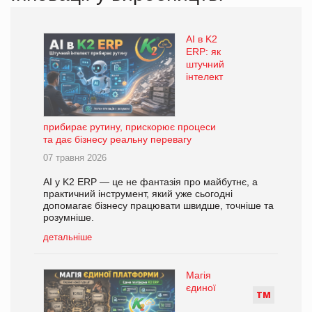
AI в K2
ERP: як
штучний
інтелект
прибирає рутину, прискорює процеси
та дає бізнесу реальну перевагу
07 травня 2026
AI у K2 ERP — це не фантазія про майбутнє, а
практичний інструмент, який уже сьогодні
допомагає бізнесу працювати швидше, точніше та
розумніше.
детальніше
Магія
єдиної
Т
М