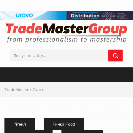
TradeMaster
Статті
інтервю від виробника, інтервю від ТОП-керівника з маркетингу, інтервю від маркетолога, ТОП
інтервю від виробника, інтервю від мережі магазинів, інтервю від виробника продуктових товарів
Рітейл
Ринки Food