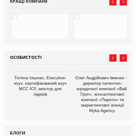
КРАЩІ КОМПАНІЇ
ОСОБИСТОСТІ
,
Тетяна Ільєнко, Executive-
Олег Андрійович Івченко —
ОВ
коуч, сертифікований коуч
директор патентно-
МСС ICF, ментор для
юридичної компанії «Вайз
лідерів
Груп», консалтингової
компанії «Парето» та
маркетингової агенції
Myka Agency.
БЛОГИ