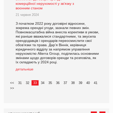
комерційної нерухомості у зв’язку з
воєнним станом
21 червня 2024
З початком 2022 року договірні відносини,
зокрема орендні угоди, зазнали певних змін.
Повномасштабна війна внесла корективи в умови,
які раніше вважалися стандартними, та змусила
орендодавців і орендарів переосмислити свої
обов’язки та права. Дар’я Віннік, керівниця
юридичного відділу за напрямом управління
нерухомістю Alterra Group, поділилась основними
змінами щодо договорів оренди та розповіла, як
їх складають у 2024 році.
детальніше
<<
31
32
33
34
35
36
37
38
39
40
41
>>