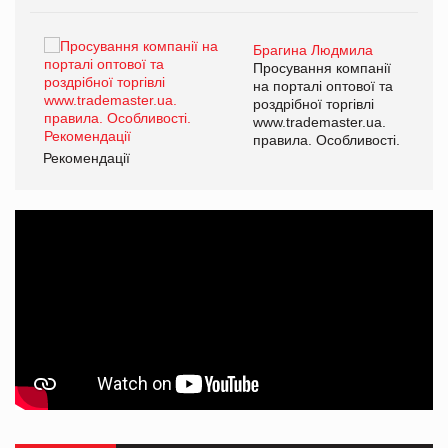
Брагина Людмила
ї
Просування компанії
а
на порталі оптової та
роздрібної торгівлі
www.trademaster.ua.
і.
правила. Особливості.
Рекомендації
Ре