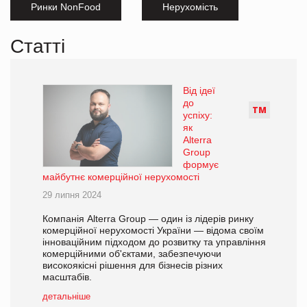
Ринки NonFood
Нерухомість
Статті
Від ідеї
до
Т
М
успіху:
як
Alterra
Group
формує
майбутнє комерційної нерухомості
29 липня 2024
Компанія Alterra Group — один із лідерів ринку
комерційної нерухомості України — відома своїм
інноваційним підходом до розвитку та управління
комерційними об'єктами, забезпечуючи
високоякісні рішення для бізнесів різних
масштабів.
детальніше