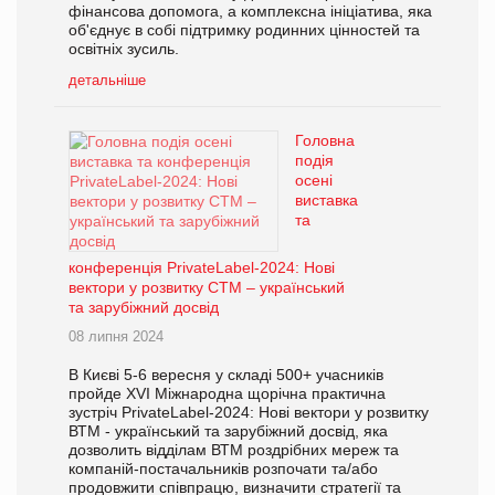
фінансова допомога, а комплексна ініціатива, яка
об'єднує в собі підтримку родинних цінностей та
освітніх зусиль.
детальніше
Головна
подія
осені
виставка
та
конференція PrivateLabel-2024: Нові
вектори у розвитку СТМ – український
та зарубіжний досвід
08 липня 2024
В Києві 5-6 вересня у складі 500+ учасників
пройде XVІ Міжнародна щорічна практична
зустріч PrivateLabel-2024: Нові вектори у розвитку
ВТМ - український та зарубіжний досвід, яка
дозволить відділам ВТМ роздрібних мереж та
компаній-постачальників розпочати та/або
продовжити співпрацю, визначити стратегії та