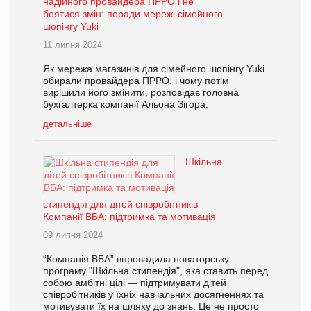
надійного провайдера ПРРО і не
боятися змін: поради мережі сімейного
шопінгу Yuki
11 липня 2024
Як мережа магазинів для сімейного шопінгу Yuki
обирали провайдера ПРРО, і чому потім
вирішили його змінити, розповідає головна
бухгалтерка компанії Альона Зігора.
детальніше
Шкільна
стипендія для дітей співробітників
Компанії ВБА: підтримка та мотивація
09 липня 2024
“Компанія ВБА” впровадила новаторську
програму "Шкільна стипендія", яка ставить перед
собою амбітні цілі — підтримувати дітей
співробітників у їхніх навчальних досягненнях та
мотивувати їх на шляху до знань. Це не просто