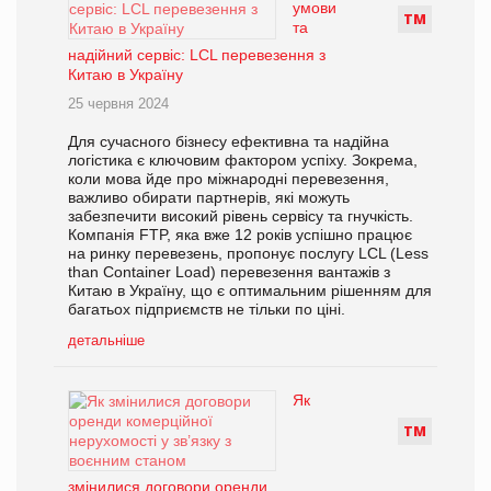
умови
Т
М
та
надійний сервіс: LCL перевезення з
Китаю в Україну
25 червня 2024
Для сучасного бізнесу ефективна та надійна
логістика є ключовим фактором успіху. Зокрема,
коли мова йде про міжнародні перевезення,
важливо обирати партнерів, які можуть
забезпечити високий рівень сервісу та гнучкість.
Компанія FTP, яка вже 12 років успішно працює
на ринку перевезень, пропонує послугу LCL (Less
than Container Load) перевезення вантажів з
Китаю в Україну, що є оптимальним рішенням для
багатьох підприємств не тільки по ціні.
детальніше
Як
Т
М
змінилися договори оренди