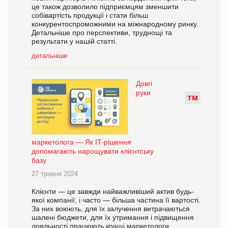
це також дозволило підприємцям зменшити
собівартість продукції і стати більш
конкурентоспроможними на міжнародному ринку.
Детальніше про перспективи, труднощі та
результати у нашій статті.
детальніше
Довгі
руки
Т
М
маркетолога — Як IT-рішення
допомагають нарощувати клієнтську
базу
27 травня 2024
Клієнти — це завжди найважливіший актив будь-
якої компанії, і часто — більша частина її вартості.
За них воюють, для їх залучення витрачаються
шалені бюджети, для їх утримання і підвищення
лояльності працюють кращі маркетологи.