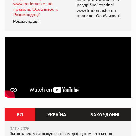
роздрібної торгівлі
www.trademaster.ua.
і.
правила. Особливості.
Рекомендації
Ре
ВСІ
УКРАЇНА
ЗАКОРДОННІ
07.08.2026
07.08.2026
07.08.2026
Зміна клімату загрожує світовим дефіцитом чаю матча
Розмитнення «з коліс» та крос-докінг: як оперативні логістичні
Зміна клімату загрожує світовим дефіцитом чаю матча