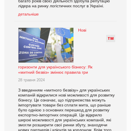
багато років своєї діяльності здобула репутацію
лідера на ринку логістичних послуг в Україні.
детальніше
Нові
Т
М
горизонти для українського бізнесу: Як
«митний безвіз» змінює правила гри
28 травня 2024
З введенням «митного безвізу» для українських
компаній відкрилися нові можливості для розвитку
бізнесу. Це означає, що підприємства можуть
імпортувати товари без сплати мита, що раніше
було однією з основних перешкод для розвитку
експортно-імпортних операцій. Це відкрило
широкі можливості для українських компаній, які
змогли розширити свої ринки збуту, знаходячи
нових партнерів і клієнтів за кордоном. Крім того,