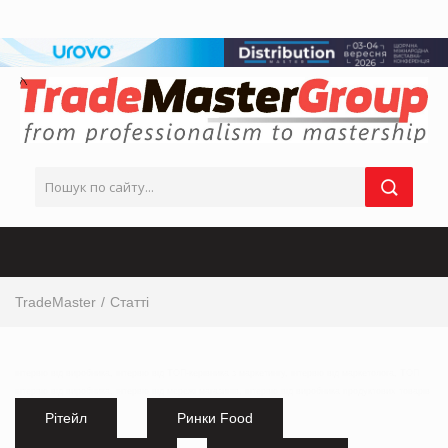
TradeMaster
Статті
інтервю від виробника, інтервю від ТОП-керівника з маркетингу, інтервю від маркетолога, ТОП
інтервю від виробника, інтервю від мережі магазинів, інтервю від виробника продуктових товарів
Рітейл
Ринки Food