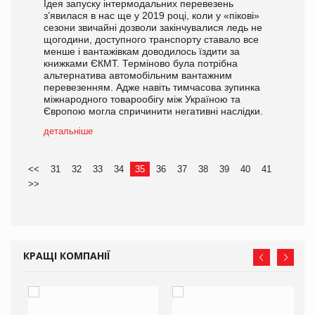
Ідея запуску інтермодальних перевезень
з’явилася в нас ще у 2019 році, коли у «пікові»
сезони звичайні дозволи закінчувалися ледь не
щогодини, доступного транспорту ставало все
менше і вантажівкам доводилось їздити за
книжками ЄКМТ. Терміново була потрібна
альтернатива автомобільним вантажним
перевезенням. Адже навіть тимчасова зупинка
міжнародного товарообігу між Україною та
Європою могла спричинити негативні наслідки.
детальніше
<<
31
32
33
34
35
36
37
38
39
40
41
>>
КРАЩІ КОМПАНІЇ