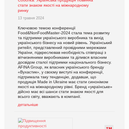
Соболєв: Українська продукція повинна
стати знаком якості на міжнародному
ринку
13 травня 2024
Ключовою темою конференції
Food&NonFoodMaster-2024 стала тема розвитку
та підтримки українського виробника та вихід
українського бізнесу на новий рівень. Український
ритейл, представлений провідними мережами
України, підкреслював необхідність співпраці з
вітчизняними виробниками та ділився власним
досвідом сталої підтримки національного бізнесу.
AFINA Group, як власник українського бренду
«Вухастик», у своєму виступі на конференції,
підтримала таку тенденцію, додавши, що
продукція Made in Ukraine має стати синонімом
якості на міжнародному рівні. Бренд «українське»
дійсно має всі шанси стати знаком якості для
всього світу, вважають в компанії.
детальніше
Т
М