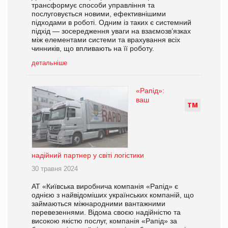
трансформує способи управління та
послуговується новими, ефективнішими
підходами в роботі. Одним із таких є системний
підхід — зосередження уваги на взаємозв’язках
між елементами системи та врахування всіх
чинників, що впливають на її роботу.
детальніше
«Рапід»:
ваш
Т
М
надійний партнер у світі логістики
30 травня 2024
АТ «Київська виробнича компанія «Рапід» є
однією з найвідоміших українських компаній, що
займаються міжнародними вантажними
перевезеннями. Відома своєю надійністю та
високою якістю послуг, компанія «Рапід» за