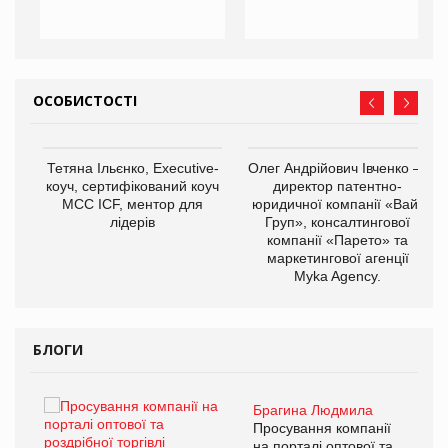
ОСОБИСТОСТІ
,
Тетяна Ільєнко, Executive-
Олег Андрійович Івченко —
ОВ
коуч, сертифікований коуч
директор патентно-
МСС ICF, ментор для
юридичної компанії «Вайз
лідерів
Груп», консалтингової
компанії «Парето» та
маркетингової агенції
Myka Agency.
БЛОГИ
Брагина Людмила
ї
Просування компанії
а
на порталі оптової та