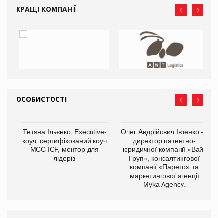
КРАЩІ КОМПАНІЇ
ОСОБИСТОСТІ
,
Тетяна Ільєнко, Executive-
Олег Андрійович Івченко —
ОВ
коуч, сертифікований коуч
директор патентно-
МСС ICF, ментор для
юридичної компанії «Вайз
лідерів
Груп», консалтингової
компанії «Парето» та
маркетингової агенції
Myka Agency.