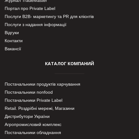
Журнал TradeMaster
Портал про Private Label
Послуги В2В- маркетингу та PR для клієнтів
Послуги з надання інформації
Відгуки
Контакти
Вакансії
КАТАЛОГ КОМПАНИЙ
Постачальники продуктів харчування
Постачальники nonfood
Постачальники Private Label
Retail. Роздрібні мережі, Магазини
Дистрибутори України
Агропромисловий комплекс
Постачальники обладнання