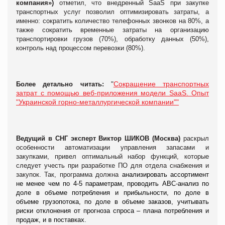
компания»)
отметил, что внедренный SaaS при закупке
транспортных услуг позволил оптимизировать затраты, а
именно: сократить количество телефонных звонков на 80%, а
также сократить временные затраты на организацию
транспортировки грузов (70%), обработку данных (50%),
контроль над процессом перевозки (80%).
"
Сокращение транспортных
Более детально читать:
затрат с помощью веб-приложения модели SaaS. Опыт
"Украинской горно-металлургической компании""
Ведущий в СНГ эксперт
Виктор ШИКОВ (Москва)
раскрыл
особенности автоматизации управления запасами и
закупками, привел оптимальный набор функций, которые
следует учесть при разработке ПО для отдела снабжения и
закупок. Так, программа должна
анализировать ассортимент
не менее чем по 4-5 параметрам, проводить ABC-анализ по
доле в объеме потребления и прибыльности, по доле в
объеме грузопотока, по доле в объеме заказов, учитывать
риски отклонения от прогноза спроса – плана потребления и
продаж, и в поставках.