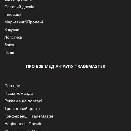
Світовий досвід
Інновації
Маркетинг&Продажі
Закупки
Логістика
Закон
Події
ПРО В2В МЕДІА-ГРУПУ TRADEMASTER
Про нас
Наша команда
Реклама на порталі
Тренінговий центр
Конференції TradeMaster
Національні Премії