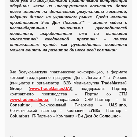
ходе уже 9-й Всеукраинской практической конференции
обсудили, какие из инструментов логистики более
всего влияют на финансовые результаты компаний,
ведущих бизнес на украинском рынке. Среди новинок
празднования 9-го Дня Логиста™ – живые кейсы с
нестандартными решениями руководителей
логистики, выработанные ими на основании
многолетней ежедневной практики – поиска
оптимальных путей, как руководитель логистики
может влиять на развитие бизнеса всей компании
9-ю Всеукраинскую практическую конференцию, в формате
которой традиционно праздную День Логиста™ в Украине
(инициатор и организатор B2B Медиа-группа
TradeMaster®
Group
(
www.TradeMaster.UA
)), поддержали: Партнер
контрактного производства – Портал об СТМ
www.trademaster.ua
, Генеральный CRM-Партнер –
E-
Consulting
, Эксклюзивный ІТ-партнер –
U&Sluno
,
Логистический партнер – Компания
«УВК»
, Партнер –
Columbus
, IT-Партнер – Компания
«Би Джи Эс Солюшнс
».