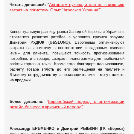
"
Алгоритм руководителя по снижению
Читать детальней:
затрат на логистику. Опыт "Агроскоп Украина""
Концептуальную разницу рынка Западной Европы и Украины в
стратегиях развития ритейла в условиях кризиса озвучил
Дмитрий РУДЮК (U&SLUNO).
Европейцы оптимизируют
затраты на логистику в соответствии с заданным «service
level» для клиента, повышают точность прогнозирования
потребности в товаре, создают планограммы для прибыльной
работы торговых точек. Кроме того,
благодаря планированию,
расчету товара вплоть до его размещения на паллете и
близкому сотрудничеству с производителями – могут влиять
на продажи.
"
Европейский подход к оптимизации
Более детально:
ритейл-бизнеса в кризисный период"
Александр ЕРЕМЕНКО и Дмитрий РЫБКИН (ГК «Верес»)
для уменьшения затрат времени и денег при прохождении