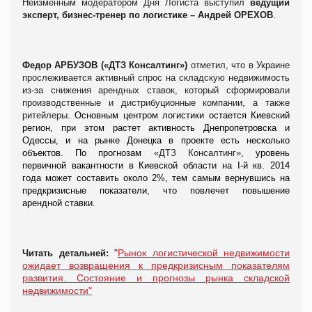
Неизменным модератором Дня Логиста выступил
ведущий
эксперт, бизнес-тренер по логистике – Андрей ОРЕХОВ
.
Федор АРБУЗОВ («ДТЗ Консалтинг»)
отметил, что в Украине
прослеживается активный спрос на складскую недвижимость
из-за снижения арендных ставок, который сформировали
производственные и дистрибуционные компании, а также
ритейлеры.
Основным центром логистики остается Киевский
регион, при этом растет активность Днепропетровска и
Одессы, и на рынке Донецка в проекте есть несколько
объектов. По прогнозам
«ДТЗ Консалтинг»
, уровень
первичной вакантности в Киевской области на І-й кв. 2014
года может составить около 2%, тем самым вернувшись на
предкризисные показатели, что повлечет повышение
арендной ставки.
"
Рынок логистической недвижимости
Читать детальней:
ожидает возвращения к предкризисным показателям
развития. Состояние и прогнозы рынка складской
недвижимости"