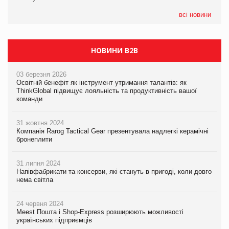
всі новини
НОВИНИ B2B
03 березня 2026
Освітній бенефіт як інструмент утримання талантів: як
ThinkGlobal підвищує лояльність та продуктивність вашої
команди
31 жовтня 2024
Компанія Rarog Tactical Gear презентувала надлегкі керамічні
бронеплити
31 липня 2024
Напівфабрикати та консерви, які стануть в пригоді, коли довго
нема світла
24 червня 2024
Meest Пошта і Shop-Express розширюють можливості
українських підприємців