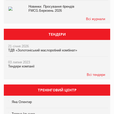
Новинки. Просування брендів
FMCG.Березень 2026
Всі журнали
ТЕНДЕРИ
21 січня 2026
ТДВ «Золотоніський маслоробний комбінат»
03 липня 2023
Тендери компанії
Всі тендери
ТРЕНІНГОВИЙ ЦЕНТР
Яна Олентир
Тетяна Ільєнко