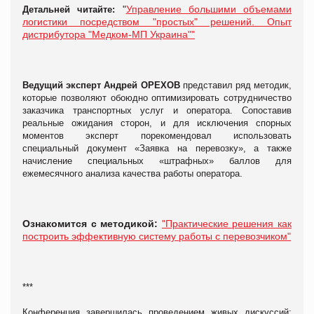
"
Управление большими объемами
Детальней читайте:
логистики посредством "простых" решений. Опыт
дистрибутора "Медком-МП Украина""
Ведущий эксперт Андрей ОРЕХОВ
представил ряд методик,
которые позволяют обоюдно оптимизировать сотрудничество
заказчика транспортных услуг и оператора. Сопоставив
реальные ожидания сторон, и для исключения спорных
моментов эксперт порекомендовал использовать
специальный документ «Заявка на перевозку», а также
начисление специальных «штрафных» баллов для
ежемесячного анализа качества работы оператора.
Ознакомится с методикой:
"Практические решения как
построить эффективную систему работы с перевозчиком"
***
Конференция завершилась проведением живых дискуссий: