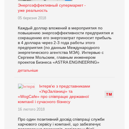
Энергоэффективный супермаркет -
уже реальность
05 березня 2018
Каждый доллар вложений в мероприятия по
повышению энергоэффективности предприятия и
сокращению его энергозатрат приносит прибыль
в 4 доллара через 2-3 года работы этого
предприятия (по данным Международного
энергетического агентства МЭА). Интервью с
Сергеем Мольским, главным инженером
проектов Бизнеса «ASTRA ENGINEERING»
детальніше
Інтерв'ю з представниками
«УкрЗалізниці» та
Т
М
«WogCafe» про співпрацю державної
компанії і сучасного бізнесу
16 лютого 2018
Про один позитивний досвід співпраці служби
харчового сервісу і компанії, що забезпечує
перевезення пасажирів, повідали у Філії