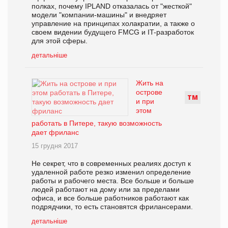
полках, почему IPLAND отказалась от "жесткой"
модели "компании-машины" и внедряет
управление на принципах холакратии, а также о
своем видении будущего FMCG и IT-разработок
для этой сферы.
детальніше
Жить на
острове
Т
М
и при
этом
работать в Питере, такую возможность
дает фриланс
15 грудня 2017
Не секрет, что в современных реалиях доступ к
удаленной работе резко изменил определение
работы и рабочего места. Все больше и больше
людей работают на дому или за пределами
офиса, и все больше работников работают как
подрядчики, то есть становятся фрилансерами.
детальніше