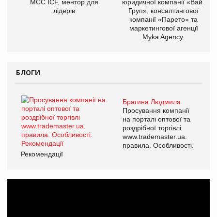
МСС ICF, ментор для
юридичної компанії «Вайз
лідерів
Груп», консалтингової
компанії «Парето» та
маркетингової агенції
Myka Agency.
БЛОГИ
Брагина Людмила
Просування компанії
на порталі оптової та
роздрібної торгівлі
www.trademaster.ua.
правила. Особливості.
Рекомендації