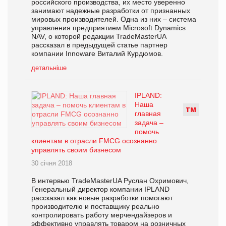
российского производства, их место уверенно
занимают надежные разработки от признанных
мировых производителей. Одна из них – система
управления предприятием Microsoft Dynamics
NAV, о которой редакции TradeMasterUA
рассказал в предыдущей статье партнер
компании Innoware Виталий Курдюмов.
детальніше
IPLAND:
Наша
Т
М
главная
задача –
помочь
клиентам в отрасли FMCG осознанно
управлять своим бизнесом
30 січня 2018
В интервью TradeMasterUA Руслан Охримович,
Генеральный директор компании IPLAND
рассказал как новые разработки помогают
производителю и поставщику реально
контролировать работу мерчендайзеров и
эффективно управлять товаром на розничных