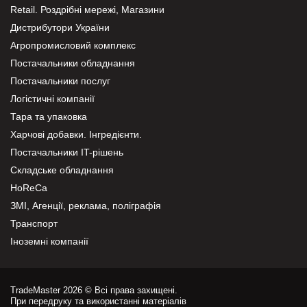
Retail. Роздрібні мережі, Магазини
Дистрибутори України
Агропромисловий комплекс
Постачальники обладнання
Постачальники послуг
Логістичні компанії
Тара та упаковка
Харчові добавки. Інгредієнти.
Постачальники IT-рішень
Складське обладнання
HoReCa
ЗМІ, Агенції, реклама, поліграфія
Транспорт
Іноземні компанії
TradeMaster 2026 © Всі права захищені.
При передруку та використанні матеріалів