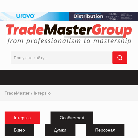
TradeMaster
Інтерв'ю
Інтерв’ю
Особистості
Відео
Думки
Персонал