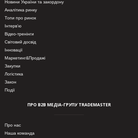
Новини України та закордону
Аналітика ринку
Топи про ринок
Інтерв’ю
Відео-тренінги
Світовий досвід
Інновації
Маркетинг&Продажі
Закупки
Логістика
Закон
Події
ПРО В2В МЕДІА-ГРУПУ TRADEMASTER
Про нас
Наша команда