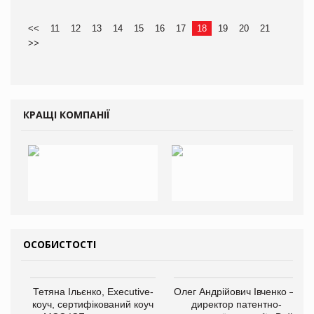
<<
11
12
13
14
15
16
17
18
19
20
21
>>
КРАЩІ КОМПАНІЇ
ОСОБИСТОСТІ
Тетяна Ільєнко, Executive-
Олег Андрійович Івченко —
коуч, сертифікований коуч
директор патентно-