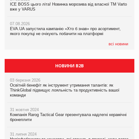
ICE BOSS цього літа! Новинка морозива від власної ТМ Varto
06.08.2026
вже у VARUS
Смачна новинка для хвостатих: у VARUS з’явилися паучі
07.08.2026
Varto Paw expert від власної ТМ Varto!
Франція заборонила рекламні дзвінки без згоди клієнтів
07.08.2026
EVA.UA запустила кампанію «Хто б знав» про асортимент,
05.08.2026
якого покупці не очікують побачити на платформі
Мережа супермаркетів VARUS купує мережу магазинів
формату convenience store КОЛО: об’єднана компанія
налічуватиме 374 магазини
всі новини
НОВИНИ B2B
03 березня 2026
Освітній бенефіт як інструмент утримання талантів: як
ThinkGlobal підвищує лояльність та продуктивність вашої
команди
31 жовтня 2024
Компанія Rarog Tactical Gear презентувала надлегкі керамічні
бронеплити
31 липня 2024