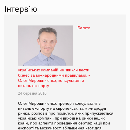
Інтерв`ю
Багато
українських компаній не звикли вести
бізнес за міжнародними правилами, -
Олег Мирошніченко, консультант з
питань експорту
24 березня 2016
Олег Мирошніченко, тренер і консультант з
питань експорту на європейські та міжнародні
ринки, розповів про помилки, яких припускаються
українські компанії при виході на ринки інших
країн, про аспекти проведення сертифікації при
експорті та можливості збільшення квот для