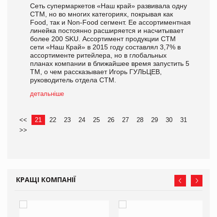
Сеть супермаркетов «Наш край» развивала одну
СТМ, но во многих категориях, покрывая как
Food, так и Non-Food сегмент. Ее ассортиментная
линейка постоянно расширяется и насчитывает
более 200 SKU. Ассортимент продукции СТМ
сети «Наш Край» в 2015 году составлял 3,7% в
ассортименте ритейлера, но в глобальных
планах компании в ближайшее время запустить 5
ТМ, о чем рассказывает Игорь ГУЛЬЦЕВ,
руководитель отдела СТМ.
детальніше
<<
21
22
23
24
25
26
27
28
29
30
31
>>
КРАЩІ КОМПАНІЇ