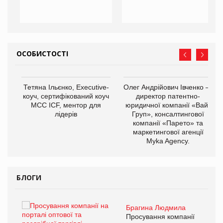
ОСОБИСТОСТІ
,
Тетяна Ільєнко, Executive-
Олег Андрійович Івченко —
ОВ
коуч, сертифікований коуч
директор патентно-
МСС ICF, ментор для
юридичної компанії «Вайз
лідерів
Груп», консалтингової
компанії «Парето» та
маркетингової агенції
Myka Agency.
БЛОГИ
Брагина Людмила
ї
Просування компанії