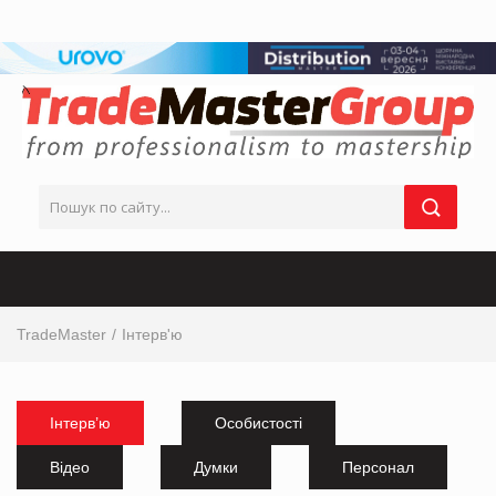
TradeMaster
Інтерв'ю
Інтерв’ю
Особистості
Відео
Думки
Персонал