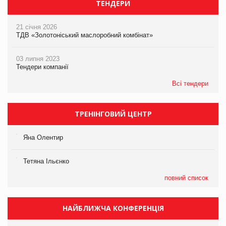
ТЕНДЕРИ
21 січня 2026
ТДВ «Золотоніський маслоробний комбінат»
03 липня 2023
Тендери компанії
Всі тендери
ТРЕНІНГОВИЙ ЦЕНТР
Яна Олентир
Тетяна Ільєнко
повний список
НАЙБЛИЖЧА КОНФЕРЕНЦІЯ