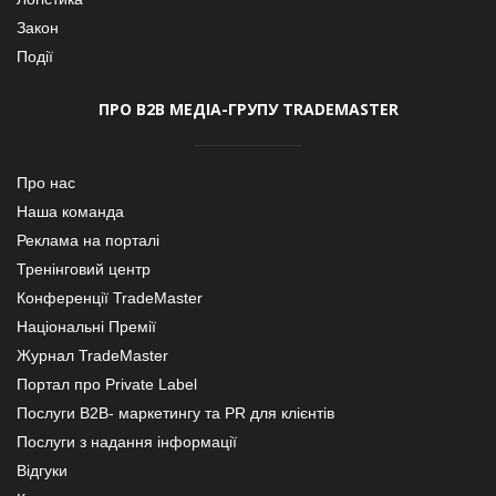
Закон
Події
ПРО В2В МЕДІА-ГРУПУ TRADEMASTER
Про нас
Наша команда
Реклама на порталі
Тренінговий центр
Конференції TradeMaster
Національні Премії
Журнал TradeMaster
Портал про Private Label
Послуги В2В- маркетингу та PR для клієнтів
Послуги з надання інформації
Відгуки