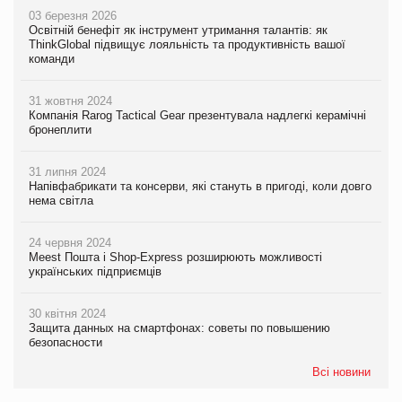
03 березня 2026
Освітній бенефіт як інструмент утримання талантів: як
ThinkGlobal підвищує лояльність та продуктивність вашої
команди
31 жовтня 2024
Компанія Rarog Tactical Gear презентувала надлегкі керамічні
бронеплити
31 липня 2024
Напівфабрикати та консерви, які стануть в пригоді, коли довго
нема світла
24 червня 2024
Meest Пошта і Shop-Express розширюють можливості
українських підприємців
30 квітня 2024
Защита данных на смартфонах: советы по повышению
безопасности
Всі новини