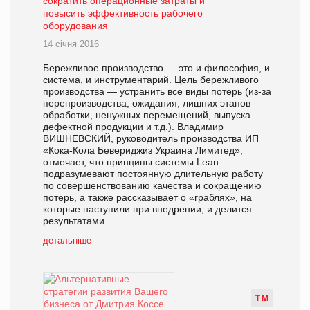
сократить операционные затраты и
повысить эффективность рабочего
оборудования
14 січня 2016
Бережливое производство — это и философия, и
система, и инструментарий. Цель бережливого
производства — устранить все виды потерь (из-за
перепроизводства, ожидания, лишних этапов
обработки, ненужных перемещений, выпуска
дефектной продукции и т.д.). Владимир
ВИШНЕВСКИЙ, руководитель производства ИП
«Кока-Кола Бевериджиз Украина Лимитед»,
отмечает, что принципы системы Lean
подразумевают постоянную длительную работу
по совершенствованию качества и сокращению
потерь, а также рассказывает о «граблях», на
которые наступили при внедрении, и делится
результатами.
детальніше
Т
М