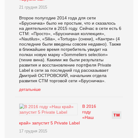
21 грудня 2015
Второе полугодие 2014 года для сети
«Брусничка» было не простым, что и сказалось
на деятельности в 2015 году. Сейчас в сети есть 6
СТМ: «Просто», «Брусничная коллекция»,
«Nautilus», «Silia», «Tortuga» (снеки), «Кантри» (4
последние были введены совсем недавно). Также
в ближайшее время потребитель увидит на
полках новую марку «Sommeliers selection»
(тихие вина). Какими же были результаты
развития и восстановление портфеля Private
Label в сети за последний год рассказывает
Дмитрий ОСТРОВСКИЙ, начальник отдела
развития СТМ торговой сети «Брусничка».
детальніше
В 2016
году
Т
М
«Наш
край» запустит 5 Private Label
17 грудня 2015