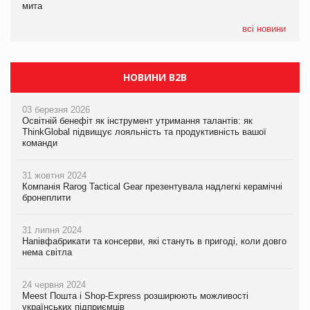
мита
Сергій Лісунов про заморожені хлібобулочні вироби на
інтелекту
PrivateLabel&FMCG Master 2026
всі новини
НОВИНИ B2B
03 березня 2026
Освітній бенефіт як інструмент утримання талантів: як
ThinkGlobal підвищує лояльність та продуктивність вашої
команди
31 жовтня 2024
Компанія Rarog Tactical Gear презентувала надлегкі керамічні
бронеплити
31 липня 2024
Напівфабрикати та консерви, які стануть в пригоді, коли довго
нема світла
24 червня 2024
Meest Пошта і Shop-Express розширюють можливості
українських підприємців