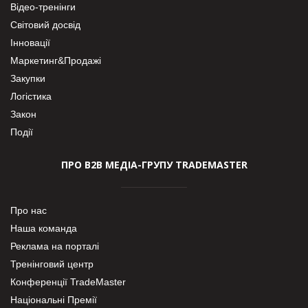
Відео-тренінги
Світовий досвід
Інновації
Маркетинг&Продажі
Закупки
Логістика
Закон
Події
ПРО В2В МЕДІА-ГРУПУ TRADEMASTER
Про нас
Наша команда
Реклама на порталі
Тренінговий центр
Конференції TradeMaster
Національні Премії