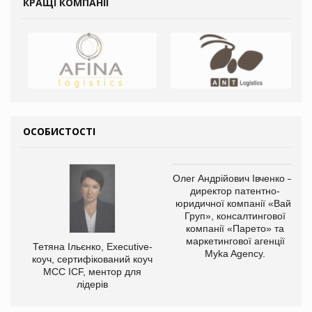
КРАЩІ КОМПАНІЇ
ОСОБИСТОСТІ
Олег Андрійович Івченко —
директор патентно-
юридичної компанії «Вайз
Груп», консалтингової
компанії «Парето» та
маркетингової агенції
Тетяна Ільєнко, Executive-
Myka Agency.
коуч, сертифікований коуч
МСС ICF, ментор для
лідерів