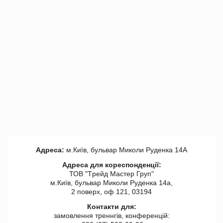
Адреса:
м.Київ, бульвар Миколи Руденка 14А
Адреса для кореспонденції:
ТОВ "Tрейд Мастер Груп"
м.Київ, бульвар Миколи Руденка 14а,
2 поверх, оф 121, 03194
Контакти для:
замовлення треннгів, конференцій: