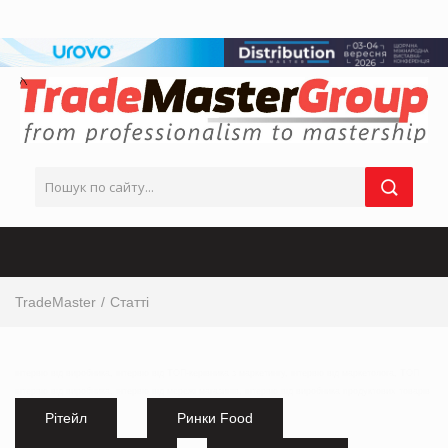
TradeMaster
Статті
інтервю від виробника, інтервю від ТОП-керівника з маркетингу, інтервю від маркетолога, ТОП
інтервю від виробника, інтервю від мережі магазинів, інтервю від виробника продуктових товарів
Рітейл
Ринки Food