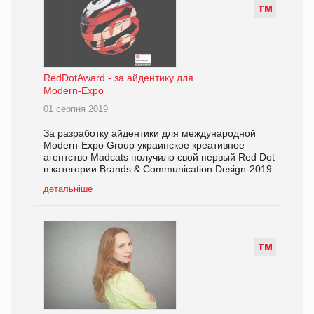
Т
М
RedDotAward - за айдентику для
Modern-Eхро
01 серпня 2019
За разработку айдентики для международной
Modern-Expo Group украинское креативное
агентство Madcats получило свой первый Red Dot
в категории Brands & Communication Design-2019
детальніше
Т
М