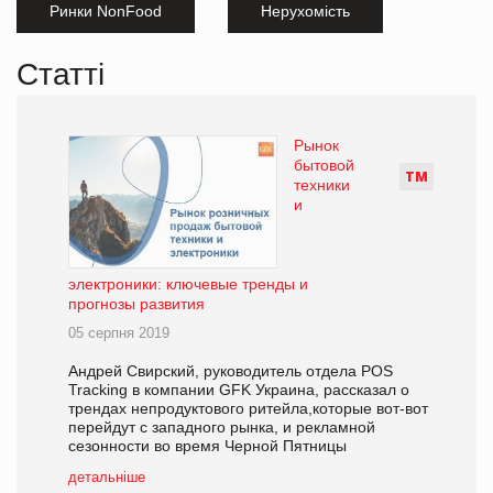
Ринки NonFood
Нерухомість
Статті
Рынок
бытовой
Т
М
техники
и
электроники: ключевые тренды и
прогнозы развития
05 серпня 2019
Андрей Свирский, руководитель отдела POS
Tracking в компании GFK Украина, рассказал о
трендах непродуктового ритейла,которые вот-вот
перейдут с западного рынка, и рекламной
сезонности во время Черной Пятницы
детальніше