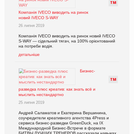
Т
М
Компанія IVECO виводить на ринок
новий IVECO S-WAY
26 липня 2019
Компанія IVECO виводить на ринок новий IVECO
S-WAY — сідельний тягач, на 100% орієнтований
на потреби водія.
детальніше
Бизнес-
Т
М
разведка плюс креатив: как знать всё и
мыслить нестандартно
25 липня 2019
Андрей Саламатов и Екатерина Вершинина,
соучредители креативного агентства 4Press и
сервиса бизнес-разведки GreenDuck, на IX
Международной Бизнес-Встрече в формате
БИТВЫ ЛУЧШИХ ТРЕНЕРОВ рассказали навыках