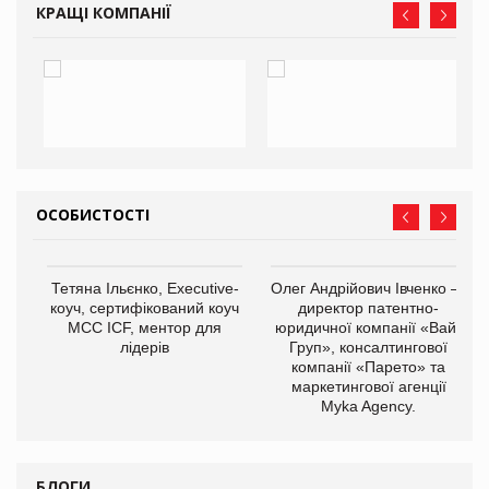
КРАЩІ КОМПАНІЇ
ОСОБИСТОСТІ
,
Тетяна Ільєнко, Executive-
Олег Андрійович Івченко —
ОВ
коуч, сертифікований коуч
директор патентно-
МСС ICF, ментор для
юридичної компанії «Вайз
лідерів
Груп», консалтингової
компанії «Парето» та
маркетингової агенції
Myka Agency.
БЛОГИ