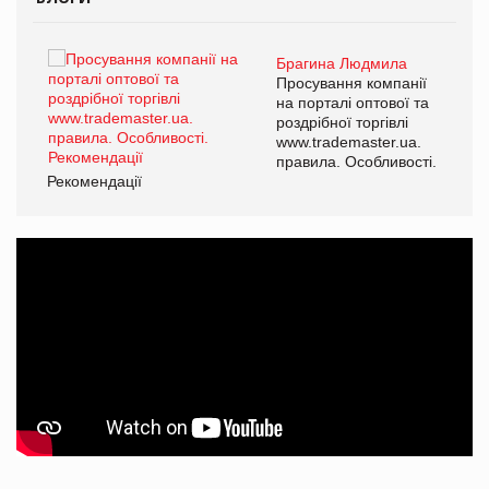
Брагина Людмила
ї
Просування компанії
а
на порталі оптової та
роздрібної торгівлі
www.trademaster.ua.
і.
правила. Особливості.
Рекомендації
Ре