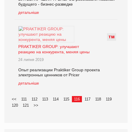
будущего - бизнес-разведке
детальніше
Т
М
PRAKTIKER GROUP: улучшают
реакцию на конкурента, меняя цены
24 липня 2019
Опыт реализации Praktiker Group проекта
электронных ценников от Pricer
детальніше
<<
111
112
113
114
115
116
117
118
119
120
121
>>