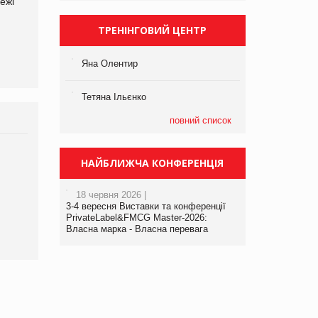
ежі
Файно маркет Директор
компанії «УкраМарин»
департаменту з
виробництва
ТРЕНІНГОВИЙ ЦЕНТР
Яна Олентир
Тетяна Ільєнко
повний список
Брагина Людмила
НАЙБЛИЖЧА КОНФЕРЕНЦІЯ
Просування компанії на
порталі оптової та
18 червня 2026 |
роздрібної торгівлі
3-4 вересня Виставки та конференції
www.trademaster.ua.
PrivateLabel&FMCG Master-2026:
правила. Особливості.
Власна марка - Власна перевага