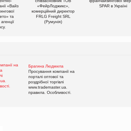
ентно-
співзасновник ТОВ
франчайзингової мер
нії «Вайз
«ФейрЛоджикс»,
SPAR в Україні
тингової
комерційний директор
ето» та
FRLG Freight SRL
 агенції
(Румунія)
cy.
Брагина Людмила
Просування компанії на
порталі оптової та
роздрібної торгівлі
www.trademaster.ua.
правила. Особливості.
Рекомендації