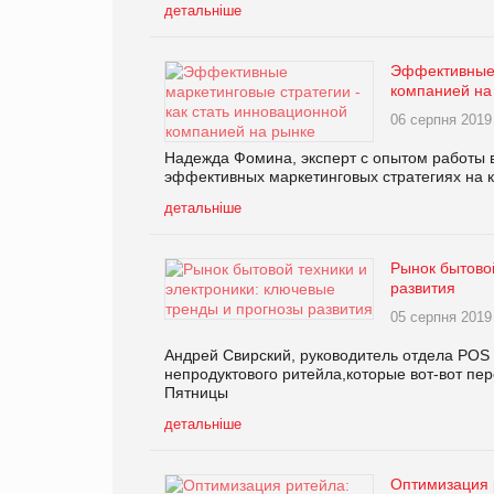
детальніше
Эффективные 
компанией на
06 серпня 2019
Надежда Фомина, эксперт с опытом работы в к
эффективных маркетинговых стратегиях на 
детальніше
Рынок бытовой
развития
05 серпня 2019
Андрей Свирский, руководитель отдела POS 
непродуктового ритейла,которые вот-вот пе
Пятницы
детальніше
Оптимизация 