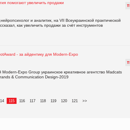
гия помогают увеличить продажи
Т
нейропсихолог и аналитик, на VII Всеукраинской практической
казал, как увеличить продажи за счёт инструментов
otAward - за айдентику для Modern-Eхро
Т
 Modern-Expo Group украинское креативное агентство Madcats
Brands & Communication Design-2019
114
115
116
117
118
119
120
121
>>