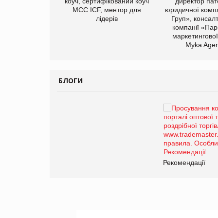
иробництва ТОВ
коуч, сертифікований коуч
директор пат
Герчак"
МСС ICF, ментор для
юридичної компа
лідерів
Груп», консал
компанії «Пар
маркетингової
Myka Agen
БЛОГИ
Брагина Людмила
Просування компанії на
порталі оптової та
роздрібної торгівлі
www.trademaster.ua.
правила. Особливості.
ії
Рекомендації