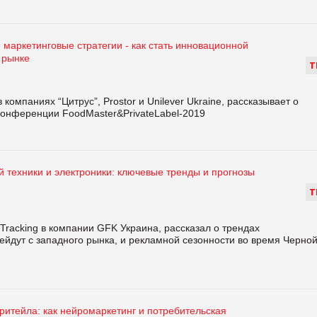
маркетинговые стратегии - как стать инновационной
 рынке
Т
омпаниях “Цитрус”, Prostor и Unilever Ukraine, рассказывает о
конференции FoodMaster&PrivateLabel-2019
 техники и электроники: ключевые тренды и прогнозы
Т
Tracking в компании GFK Украина, рассказал о трендах
рейдут с западного рынка, и рекламной сезонности во время Черно
ритейла: как нейромаркетинг и потребительская