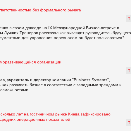
тветственностью без формального рычага
Т
енко в своем докладе на IX Международной Бизнес-встрече в
ы Лучших Тренеров рассказал как выглядит руководитель будущего
трументами для управления персоналом он будет пользоваться?
аморазвивающейся организации
Т
в, учредитель и директор компании "Business Systems”,
- как развивать бизнес в соответствии с западными трендами и
возможностями
есколько лет на гостиничном рынке Киева зафиксировано
 средних операционных показателей
Т