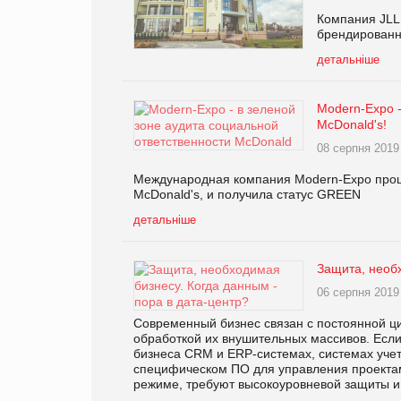
Компания JLL 
брендированн
детальніше
Modern-Expo -
McDonald's!
08 серпня 2019
Международная компания Modern-Expo прошл
McDonald's, и получила статус GREEN
детальніше
Защита, необх
06 серпня 2019
Современный бизнес связан с постоянной ц
обработкой их внушительных массивов. Если
бизнеса CRM и ERP-системах, системах учет
специфическом ПО для управления проектам
режиме, требуют высокоуровневой защиты и 