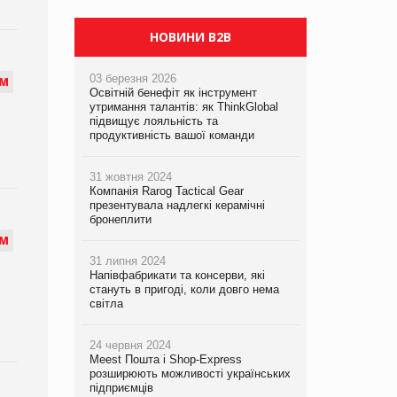
PrivateLabel&FMCG Master 2026
НОВИНИ B2B
03 березня 2026
М
Освітній бенефіт як інструмент
утримання талантів: як ThinkGlobal
підвищує лояльність та
продуктивність вашої команди
31 жовтня 2024
Компанія Rarog Tactical Gear
презентувала надлегкі керамічні
бронеплити
М
31 липня 2024
Напівфабрикати та консерви, які
стануть в пригоді, коли довго нема
й
світла
24 червня 2024
Meest Пошта і Shop-Express
розширюють можливості українських
підприємців