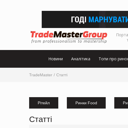
Порта
Новини
Аналітика
Топи про рино
TradeMaster
Статті
інтервю від виробника, інтервю від ТОП-керівника з маркетингу, інтервю від мар
Рітейл
Ринки Food
Ри
Статті