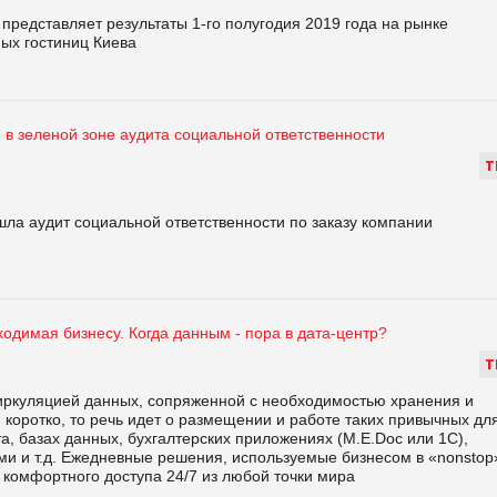
представляет результаты 1-го полугодия 2019 года на рынке
ых гостиниц Киева
 в зеленой зоне аудита социальной ответственности
Т
а аудит социальной ответственности по заказу компании
одимая бизнесу. Когда данным - пора в дата-центр?
Т
иркуляцией данных, сопряженной с необходимостью хранения и
 коротко, то речь идет о размещении и работе таких привычных дл
а, базах данных, бухгалтерских приложениях (М.Е.Dос или 1С),
и и т.д. Ежедневные решения, используемые бизнесом в «nonstop
комфортного доступа 24/7 из любой точки мира