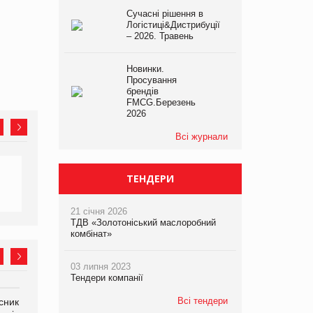
Сучасні рішення в
Логістиці&Дистрибуції
– 2026. Травень
Новинки.
Просування
брендів
FMCG.Березень
2026
Всі журнали
ТЕНДЕРИ
21 січня 2026
ТДВ «Золотоніський маслоробний
комбінат»
03 липня 2023
Тендери компанії
Всі тендери
сник
Олексій Логачов-Михайлов
Яна Сараніна, директор