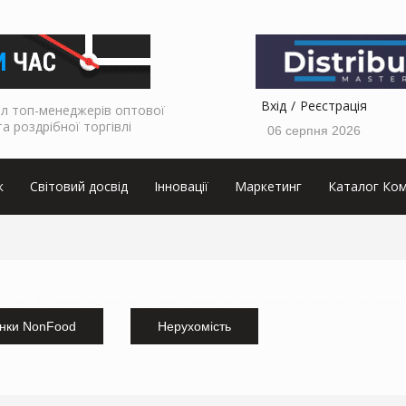
Вхід
Реєстрація
л топ-менеджерів оптової
та роздрібної торгівлі
06 серпня 2026
к
Світовий досвід
Інновації
Маркетинг
Каталог Ком
кетолога, ТОП інтервю від виробника, інтервю від мережі магазинів, інтервю від виробника продуктових 
нки NonFood
Нерухомість