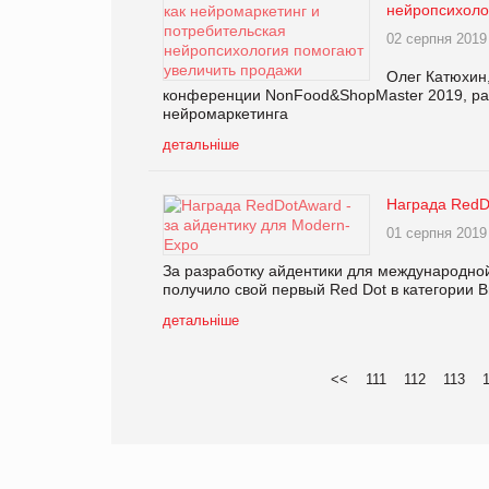
нейропсихоло
02 серпня 2019
Олег Катюхин,
конференции NonFood&ShopMaster 2019, расс
нейромаркетинга
детальніше
Награда RedD
01 серпня 2019
За разработку айдентики для международной
получило свой первый Red Dot в категории 
детальніше
<<
111
112
113