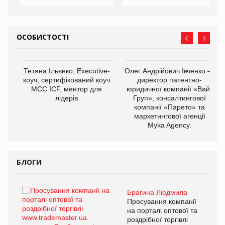
ОСОБИСТОСТІ
,
Тетяна Ільєнко, Executive-
Олег Андрійович Івченко —
ОВ
коуч, сертифікований коуч
директор патентно-
МСС ICF, ментор для
юридичної компанії «Вайз
лідерів
Груп», консалтингової
компанії «Парето» та
маркетингової агенції
Myka Agency.
БЛОГИ
Брагина Людмила
ї
Просування компанії
а
на порталі оптової та
роздрібної торгівлі