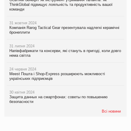
ThinkGlobal підвищує лояльність та продуктивність вашої
команди
31 жовтня 2024
Компанія Rarog Tactical Gear презентувала надлегкі керамічні
бронеплити
31 липня 2024
Напівфабрикати та консерви, які стануть в пригоді, коли довго
нема світла
24 червня 2024
Meest Пошта і Shop-Express розширюють можливості
українських підприємців
30 квітня 2024
Защита данных на смартфонах: советы по повышению
безопасности
Всі новини