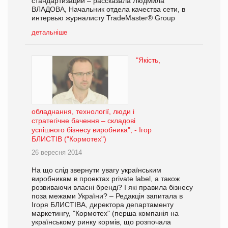
стандартизации – рассказала Людмила
ВЛАДОВА, Начальник отдела качества сети, в
интервью журналисту TradeMaster® Group
детальніше
"Якість,
обладнання, технології, люди і
стратегічне бачення – складові
успішного бізнесу виробника", - Ігор
БЛИСТІВ ("Кормотех")
26 вересня 2014
На що слід звернути увагу українським
виробникам в проектах private label, а також
розвиваючи власні бренді? І які правила бізнесу
поза межами України? – Редакція запитала в
Ігоря БЛИСТІВА, директора департаменту
маркетингу, "Кормотех" (перша компанія на
українському ринку кормів, що розпочала