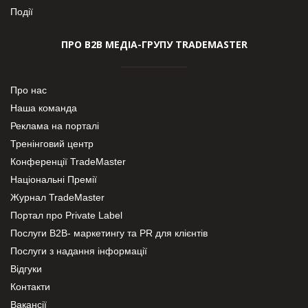
Події
ПРО В2В МЕДІА-ГРУПУ TRADEMASTER
Про нас
Наша команда
Реклама на порталі
Тренінговий центр
Конференції TradeMaster
Національні Премії
Журнал TradeMaster
Портал про Private Label
Послуги В2В- маркетингу та PR для клієнтів
Послуги з надання інформації
Відгуки
Контакти
Вакансії