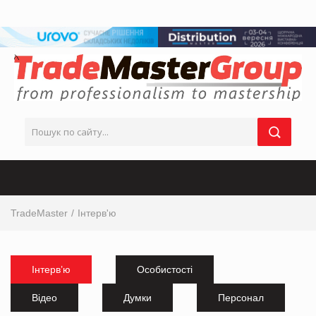
TradeMaster
Інтерв'ю
Інтерв’ю
Особистості
Відео
Думки
Персонал