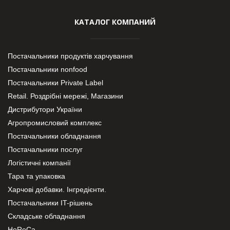
КАТАЛОГ КОМПАНИЙ
Постачальники продуктів харчування
Постачальники nonfood
Постачальники Private Label
Retail. Роздрібні мережі, Магазини
Дистрибутори України
Агропромисловий комплекс
Постачальники обладнання
Постачальники послуг
Логістичні компанії
Тара та упаковка
Харчові добавки. Інгредієнти.
Постачальники IT-рішень
Складське обладнання
HoReCa