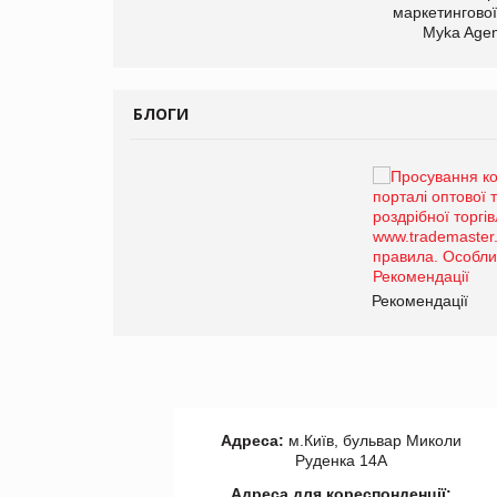
маркетингової
Myka Agen
БЛОГИ
Брагина Людмила
Просування компанії на
порталі оптової та
роздрібної торгівлі
www.trademaster.ua.
правила. Особливості.
ії
Рекомендації
Адреса:
м.Київ, бульвар Миколи
Руденка 14А
Адреса для кореспонденції: