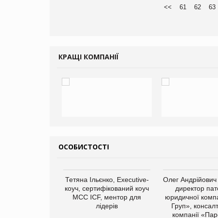
<<
61
62
63
КРАЩІ КОМПАНІЇ
ОСОБИСТОСТІ
арас Ігорович,
Тетяна Ільєнко, Executive-
Олег Андрійович
иробництва ТОВ
коуч, сертифікований коуч
директор пат
Герчак"
МСС ICF, ментор для
юридичної компа
лідерів
Груп», консал
компанії «Пар