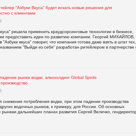
тейлер "Азбуки Вкуса" будет искать новые решения для
естно с клиентами
3
вкуса" решила применить краудсорсинговые технологии в бизнесе,
ам предоставить идеи по развитию компании. Георгий МИХАЙЛОВ,
"Азбуки вкуса" говорит, что компания готова даже взять в штат тех,
 названием "Выйди из себя" разработан ритейлером в партнерстве 
падение рынка водки, алкохолдинг Global Spirits
 производство
3
я снижение потребления водки, при этом падение производства
 других водочных рынков, к примеру, для России. Об основных
о рынкаи дальнейших планах развития Сергей Величко, гендиректо