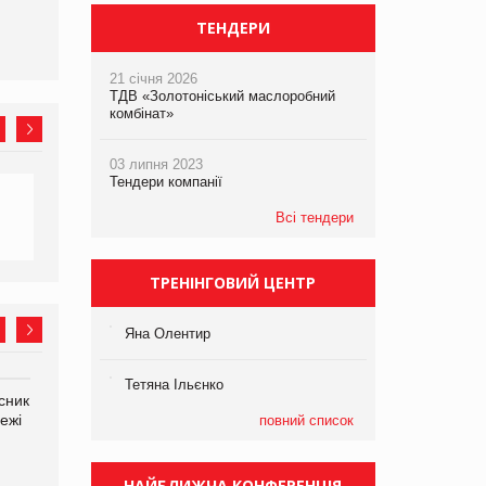
ТЕНДЕРИ
21 січня 2026
ТДВ «Золотоніський маслоробний
комбінат»
03 липня 2023
Тендери компанії
Всі тендери
ТРЕНІНГОВИЙ ЦЕНТР
Яна Олентир
Тетяна Ільєнко
сник
Олексій Логачов-Михайлов
Яна Сараніна, директор
ежі
Файно маркет Директор
компанії «УкраМарин»
повний список
департаменту з
виробництва
НАЙБЛИЖЧА КОНФЕРЕНЦІЯ