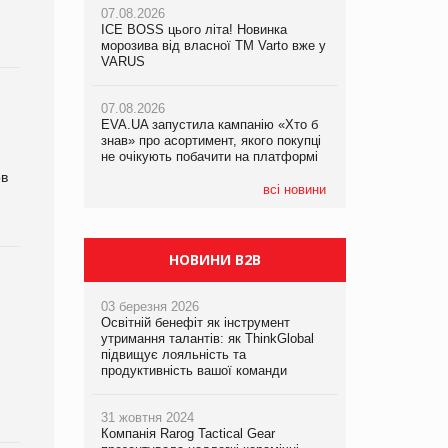
07.08.2026
ICE BOSS цього літа! Новинка
06.08.2026
07.08.2026
морозива від власної ТМ Varto вже у
Смачна новинка для хвостатих: у
Франція заборонила рекламні дзвінки
VARUS
VARUS з’явилися паучі Varto Paw
без згоди клієнтів
expert від власної ТМ Varto!
07.08.2026
EVA.UA запустила кампанію «Хто б
05.08.2026
знав» про асортимент, якого покупці
Мережа супермаркетів VARUS купує
не очікують побачити на платформі
мережу магазинів формату
convenience store КОЛО: об’єднана
ов
компанія налічуватиме 374 магазини
всі новини
НОВИНИ B2B
03 березня 2026
Освітній бенефіт як інструмент
утримання талантів: як ThinkGlobal
підвищує лояльність та
продуктивність вашої команди
31 жовтня 2024
Компанія Rarog Tactical Gear