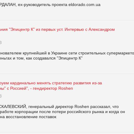
РДАЛАН, ex-руководитель проекта eldorado.com.ua
ния "Эпицентр К" из первых уст. Интервью с Александром
3
снователем крупнейшей в Украине сети строительных супермаркет
ньгах и том, как создавался "Эпицентр К"
руем кардинально менять стратегию развития из-за
ны" с Россией", - гендиректор Roshen
3
КАЛЕВСКИЙ, генеральный директор Roshen рассказал, что
работе корпорации после потери российского рынка и когда он
на восстановление поставок