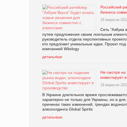
Российский ри
бизнеса совм
19 вересня 201
Сеть "Азбука 
путем предложения своим лояльным клиент
руководитель отдела перспективных проектов 
кто предложит уникальные идеи. Проект под
компанией Witology
детальніше
Не смотря на 
инвестирует в
19 вересня 201
В Украине длительное время прослеживаетс
характерно не только для Украины, но и для
причинах таких изменений, трендах водчног
алкохолдинга Global Spirits
детальніше