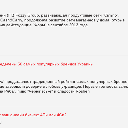
ий (ГК) Fozzy Group, развивающая продуктовые сети "Сільпо",
 Cash&Carry, продолжила развитие сети магазинов у дома, открыв
вив действующие "Форы" в сентябре 2013 года
ределены 50 самых популярных брендов Украины
ус" представляет традиционный рейтинг самых популярных брендо
ые завоевали доверие и любовь украинцев. Первые три места заня
а Ряба", пиво "Чернігівське" и сладости Roshen
т ваш онлайн бизнес: 4Пи или 4Си?
3