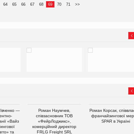
64
65
66
67
68
69
70
71
>>
 Івченко —
Роман Наумчев,
Роман Корсак, співвла
ентно-
співзасновник ТОВ
франчайзингової мер
нії «Вайз
«ФейрЛоджикс»,
SPAR в Україні
тингової
комерційний директор
ето» та
FRLG Freight SRL