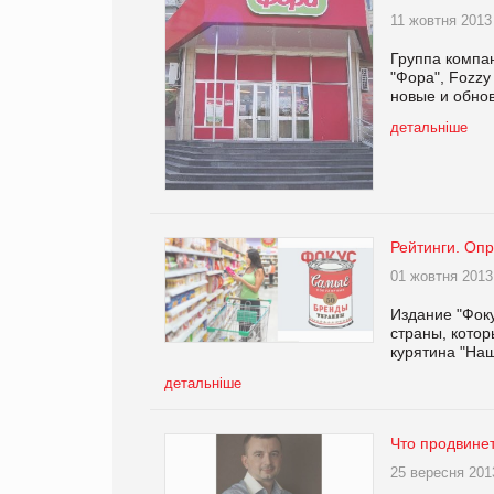
11 жовтня 2013
Группа компан
"Фора", Fozzy
новые и обно
детальніше
Рейтинги. Оп
01 жовтня 2013
Издание "Фок
страны, котор
курятина "Наш
детальніше
Что продвине
25 вересня 201