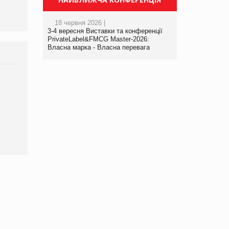
18 червня 2026 |
3-4 вересня Виставки та конференції
PrivateLabel&FMCG Master-2026:
Власна марка - Власна перевага
Брагина Людмила
Просування компанії на
порталі оптової та
роздрібної торгівлі
www.trademaster.ua.
правила. Особливості.