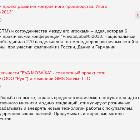
проект развития контрактного производства. Итоги
®-2013"
Т
3
СТМ) и сотрудничества между его игроками – идея, которая 6
ой практической конференции "PrivateLabel®-2013. Национальный
" объединила 270 владельцев и топ-менеджеров розничных сетей и
ны, при участии компаний из России, Дании и Германии
яльности "EVA МОЗАЇКА" - совместный проект сети
A (ООО "Руш") и компании GMS Service LLC
3
борьба на рынке, страсть среднестатистического покупателя идти 
твенного мненияи модных тенденций, стимулируют розничные
рабатывать и внедрять новые технологии работы с покупателем.
удержания своих позиций. Придумывать интересные методы
иентов