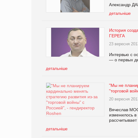
Александр ДА
детальніше
История созда
ГЕРЕГА
23 вересня 201
Интервью с о
— о первых де
детальніше
"Мы не плани
"торговой вой
20 вересня 201
Вячеслав МОС
изменилось в 
рассчитывает 
детальніше