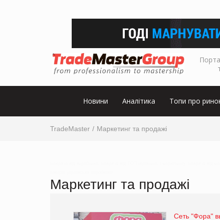
Порта
Новини
Аналітика
Топи про рино
TradeMaster
Маркетинг та продажі
Інтерв’ю від виробника, інтерв’ю від ТОП-керівника з маркетингу, інтерв’ю від м
товарів українськи виробники
Маркетинг та продажі
Сеть "Фора" в