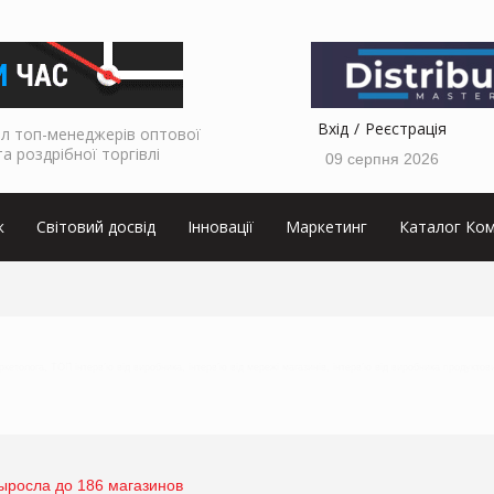
Вхід
Реєстрація
л топ-менеджерів оптової
та роздрібної торгівлі
09 серпня 2026
к
Світовий досвід
Інновації
Маркетинг
Каталог Ком
аркетолога, ТОП інтерв’ю від виробника, інтерв’ю від мережі магазинів, інтерв’ю від виробника продуктов
ыросла до 186 магазинов