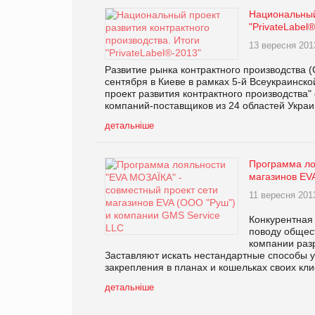
Национальный 
"PrivateLabel
13 вересня 201
Развитие рынка контрактного производства (
сентября в Киеве в рамках 5-й Всеукраинск
проект развития контрактного производства
компаний-поставщиков из 24 областей Украи
детальніше
Программа ло
магазинов EV
11 вересня 201
Конкурентная 
поводу общес
компании раз
Заставляют искать нестандартные способы 
закрепления в планах и кошельках своих кл
детальніше