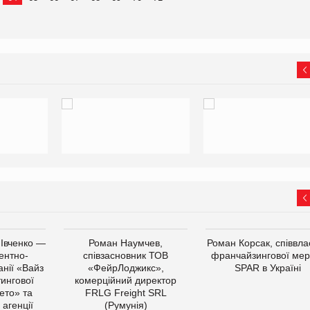
 Івченко —
Роман Наумчев,
Роман Корсак, співвла
ентно-
співзасновник ТОВ
франчайзингової мер
нії «Вайз
«ФейрЛоджикс»,
SPAR в Україні
тингової
комерційний директор
ето» та
FRLG Freight SRL
 агенції
(Румунія)