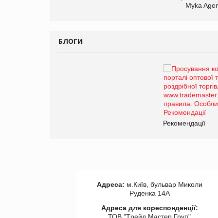
Myka Agen
БЛОГИ
Брагина Людмила
Просування компанії на
порталі оптової та
роздрібної торгівлі
www.trademaster.ua.
правила. Особливості.
ії
Рекомендації
Адреса:
м.Київ, бульвар Миколи
Руденка 14А
Адреса для кореспонденції:
ТОВ "Tрейд Мастер Груп"