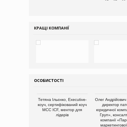
КРАЩІ КОМПАНІЇ
ОСОБИСТОСТІ
арас Ігорович,
Тетяна Ільєнко, Executive-
Олег Андрійович
иробництва ТОВ
коуч, сертифікований коуч
директор пат
Герчак"
МСС ICF, ментор для
юридичної компа
лідерів
Груп», консал
компанії «Пар
маркетингової