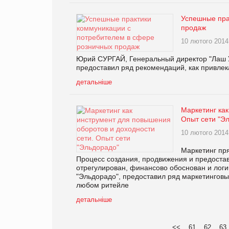
Успешные пра
продаж
10 лютого 2014
Юрий СУРГАЙ, Генеральный директор "Лаш У
предоставил ряд рекомендаций, как привле
детальніше
Маркетинг как
Опыт сети "Э
10 лютого 2014
Маркетинг пр
Процесс создания, продвижения и предостав
отрегулирован, финансово обоснован и лог
"Эльдорадо", предоставил ряд маркетинговы
любом ритейле
детальніше
<<
61
62
63