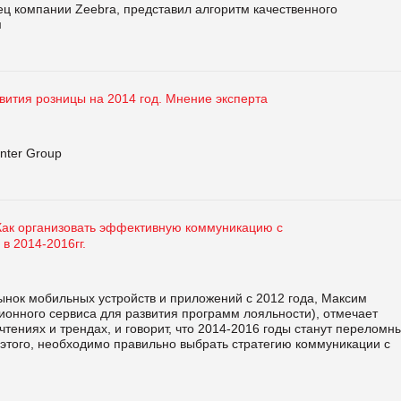
 компании Zeebra, представил алгоритм качественного
м
вития розницы на 2014 год. Мнение эксперта
nter Group
Как организовать эффективную коммуникацию с
в 2014-2016гг.
ынок мобильных устройств и приложений с 2012 года, Максим
онного сервиса для развития программ лояльности), отмечает
тениях и трендах, и говорит, что 2014-2016 годы станут переломн
 этого, необходимо правильно выбрать стратегию коммуникации с