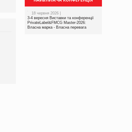
18 червня 2026 |
3-4 вересня Виставки та конференції
PrivateLabel&FMCG Master-2026:
Власна марка - Власна перевага
Брагина Людмила
Просування компанії на
порталі оптової та
роздрібної торгівлі
www.trademaster.ua.
правила. Особливості.