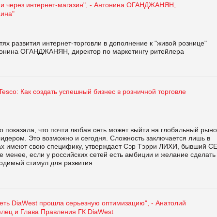
к и через интернет-магазин", - Антонина ОГАНДЖАНЯН,
аина"
ях развития интернет-торговли в дополнение к "живой рознице"
тонина ОГАНДЖАНЯН, директор по маркетингу ритейлера
esco: Как создать успешный бизнес в розничной торговле
o показала, что почти любая сеть может выйти на глобальный рыно
лидером. Это возможно и сегодня. Сложность заключается лишь в
анах имеют свою специфику, утверждает Сэр Тэрри ЛИХИ, бывший C
е менее, если у российских сетей есть амбиции и желание сделать
ходимый стимул для развития
сеть DiaWest прошла серьезную оптимизацию", - Анатолий
лец и Глава Правления ГК DiaWest