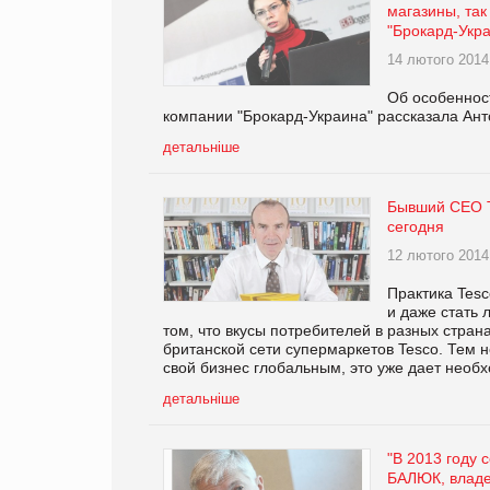
магазины, та
"Брокард-Укр
14 лютого 2014
Об особенност
компании "Брокард-Украина" рассказала Ан
детальніше
Бывший СЕО T
сегодня
12 лютого 2014
Практика Tesc
и даже стать 
том, что вкусы потребителей в разных стр
британской сети супермаркетов Tesco. Тем н
свой бизнес глобальным, это уже дает необ
детальніше
"В 2013 году 
БАЛЮК, владе