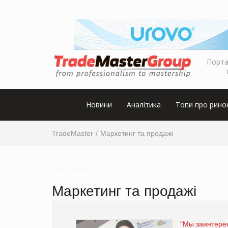
Порта
Новини
Аналітика
Топи про рино
TradeMaster
Маркетинг та продажі
Інтерв’ю від виробника, інтерв’ю від ТОП-керівника з маркетингу, інтерв’ю від м
товарів українськи виробники
Маркетинг та продажі
"Мы заинтере