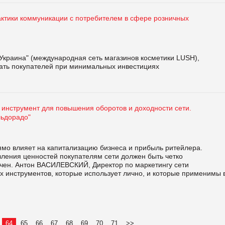
ктики коммуникации с потребителем в сфере розничных
краина" (международная сеть магазинов косметики LUSH),
кать покупателей при минимальных инвестициях
 инструмент для повышения оборотов и доходности сети.
льдорадо"
ямо влияет на капитализацию бизнеса и прибыль ритейлера.
ления ценностей покупателям сети должен быть четко
ичен. Антон ВАСИЛЕВСКИЙ, Директор по маркетингу сети
х инструментов, которые использует лично, и которые применимы 
64
65
66
67
68
69
70
71
>>