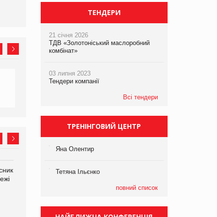
ТЕНДЕРИ
21 січня 2026
ТДВ «Золотоніський маслоробний
комбінат»
03 липня 2023
Тендери компанії
Всі тендери
ТРЕНІНГОВИЙ ЦЕНТР
Яна Олентир
сник
Олексій Логачов-Михайлов
Яна Сараніна, директор
Тетяна Ільєнко
ежі
Файно маркет Директор
компанії «УкраМарин»
департаменту з
повний список
виробництва
НАЙБЛИЖЧА КОНФЕРЕНЦІЯ