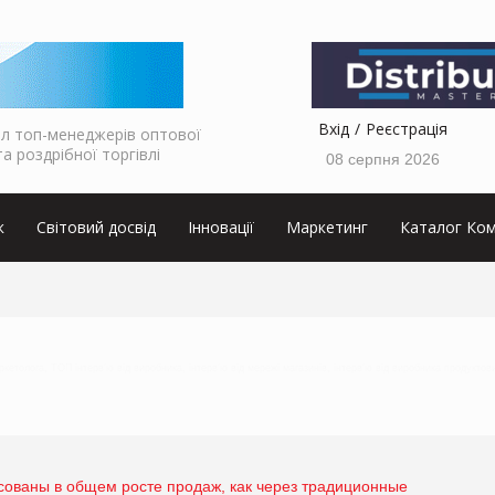
Вхід
Реєстрація
л топ-менеджерів оптової
та роздрібної торгівлі
08 серпня 2026
к
Світовий досвід
Інновації
Маркетинг
Каталог Ком
аркетолога, ТОП інтерв’ю від виробника, інтерв’ю від мережі магазинів, інтерв’ю від виробника продуктов
сованы в общем росте продаж, как через традиционные