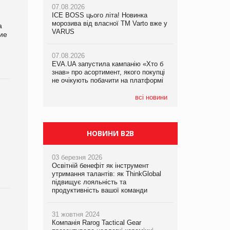
07.08.2026
ICE BOSS цього літа! Новинка
06.08.2026
07.08.2026
морозива від власної ТМ Varto вже у
Смачна новинка для хвостатих: у
а
Франція заборонила рекламні дзвінки
VARUS
VARUS з’явилися паучі Varto Paw
ие
без згоди клієнтів
expert від власної ТМ Varto!
07.08.2026
EVA.UA запустила кампанію «Хто б
05.08.2026
знав» про асортимент, якого покупці
Мережа супермаркетів VARUS купує
не очікують побачити на платформі
мережу магазинів формату
convenience store КОЛО: об’єднана
компанія налічуватиме 374 магазини
всі новини
НОВИНИ B2B
03 березня 2026
Освітній бенефіт як інструмент
утримання талантів: як ThinkGlobal
підвищує лояльність та
продуктивність вашої команди
31 жовтня 2024
Компанія Rarog Tactical Gear