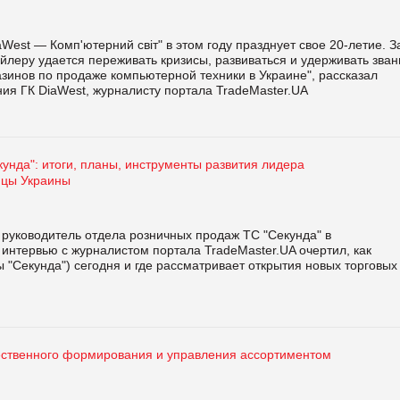
West — Комп'ютерний світ" в этом году празднует свое 20-летие. З
ейлеру удается переживать кризисы, развиваться и удерживать зван
зинов по продаже компьютерной техники в Украине", рассказал
ия ГК DiaWest, журналисту портала TradeMaster.UA
кунда": итоги, планы, инструменты развития лидера
ицы Украины
 руководитель отдела розничных продаж ТС "Секунда" в
интервью с журналистом портала TradeMaster.UA очертил, как
 "Секунда") сегодня и где рассматривает открытия новых торговых
ественного формирования и управления ассортиментом