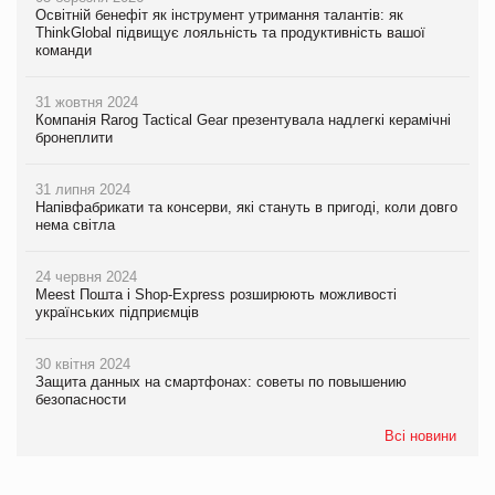
Освітній бенефіт як інструмент утримання талантів: як
ThinkGlobal підвищує лояльність та продуктивність вашої
команди
31 жовтня 2024
Компанія Rarog Tactical Gear презентувала надлегкі керамічні
бронеплити
31 липня 2024
Напівфабрикати та консерви, які стануть в пригоді, коли довго
нема світла
24 червня 2024
Meest Пошта і Shop-Express розширюють можливості
українських підприємців
30 квітня 2024
Защита данных на смартфонах: советы по повышению
безопасности
Всі новини