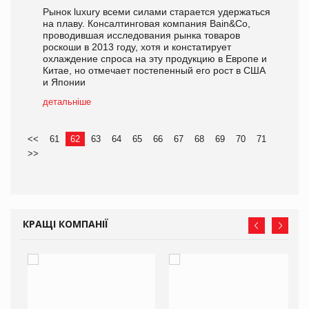
Рынок luxury всеми силами старается удержаться
на плаву. Консалтинговая компания Bain&Co,
проводившая исследования рынка товаров
роскоши в 2013 году, хотя и констатирует
охлаждение спроса на эту продукцию в Европе и
Китае, но отмечает постепенный его рост в США
и Японии
детальніше
<<
61
62
63
64
65
66
67
68
69
70
71
>>
КРАЩІ КОМПАНІЇ