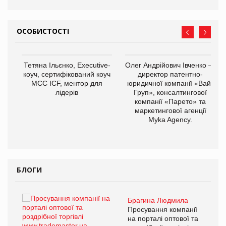
ОСОБИСТОСТІ
Тетяна Ільєнко, Executive-
Олег Андрійович Івченко —
коуч, сертифікований коуч
директор патентно-
МСС ICF, ментор для
юридичної компанії «Вайз
лідерів
Груп», консалтингової
компанії «Парето» та
маркетингової агенції
,
Myka Agency.
ОВ
БЛОГИ
Брагина Людмила
ї
Просування компанії
а
на порталі оптової та