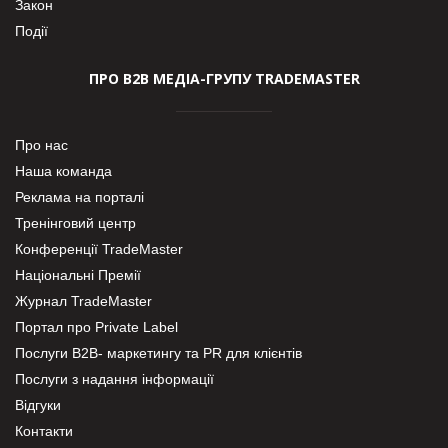
Закон
Події
ПРО В2В МЕДІА-ГРУПУ TRADEMASTER
Про нас
Наша команда
Реклама на порталі
Тренінговий центр
Конференції TradeMaster
Національні Премії
Журнал TradeMaster
Портал про Private Label
Послуги В2В- маркетингу та PR для клієнтів
Послуги з надання інформації
Відгуки
Контакти