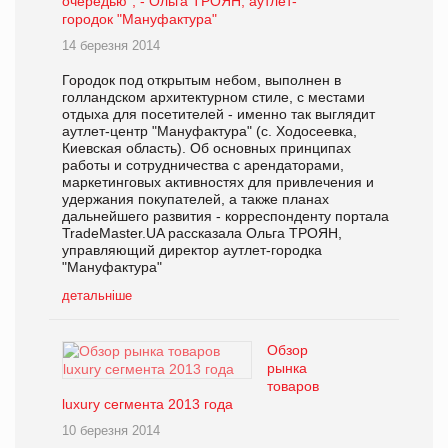
очередью", - Ольга ТРОЯН, аутлет-
городок "Мануфактура"
14 березня 2014
Городок под открытым небом, выполнен в
голландском архитектурном стиле, с местами
отдыха для посетителей - именно так выглядит
аутлет-центр "Мануфактура" (с. Ходосеевка,
Киевская область). Об основных принципах
работы и сотрудничества с арендаторами,
маркетинговых активностях для привлечения и
удержания покупателей, а также планах
дальнейшего развития - корреспонденту портала
TradeMaster.UA рассказала Ольга ТРОЯН,
управляющий директор аутлет-городка
"Мануфактура"
детальніше
Обзор
рынка
товаров
luxury сегмента 2013 года
10 березня 2014