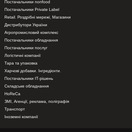
Постачальники nonfood
Постачальники Private Label
Retail. Роздрібні мережі, Магазини
Дистрибутори України
Агропромисловий комплекс
Постачальники обладнання
Постачальники послуг
Логістичні компанії
Тара та упаковка
Харчові добавки. Інгредієнти.
Постачальники IT-рішень
Складське обладнання
HoReCa
ЗМІ, Агенції, реклама, поліграфія
Транспорт
Іноземні компанії