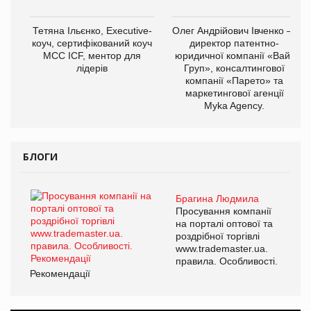
Тетяна Ільєнко, Executive-
Олег Андрійович Івченко —
коуч, сертифікований коуч
директор патентно-
МСС ICF, ментор для
юридичної компанії «Вайз
лідерів
Груп», консалтингової
компанії «Парето» та
маркетингової агенції
Myka Agency.
БЛОГИ
Брагина Людмила
Просування компанії
на порталі оптової та
роздрібної торгівлі
www.trademaster.ua.
правила. Особливості.
Рекомендації