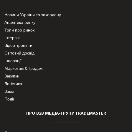
Новини України та закордону
Аналітика ринку
Топи про ринок
Інтерв’ю
Відео-тренінги
Світовий досвід
Інновації
Маркетинг&Продажі
Закупки
Логістика
Закон
Події
ПРО В2В МЕДІА-ГРУПУ TRADEMASTER