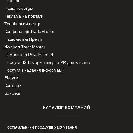
Про нас
Наша команда
Реклама на порталі
Тренінговий центр
Конференції TradeMaster
Національні Премії
Журнал TradeMaster
Портал про Private Label
Послуги В2В- маркетингу та PR для клієнтів
Послуги з надання інформації
Відгуки
Контакти
Вакансії
КАТАЛОГ КОМПАНИЙ
Постачальники продуктів харчування