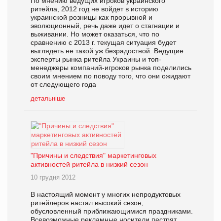
По мнению ведущих игроков украинского
ритейла, 2012 год не войдет в историю
украинской розницы как прорывной и
эволюционный, речь даже идет о стагнации и
выживании. Но может оказаться, что по
сравнению с 2013 г. текущая ситуация будет
выглядеть не такой уж безрадостной. Ведущие
эксперты рынка ритейла Украины и топ-
менеджеры компаний-игроков рынка поделились
своим мнением по поводу того, что они ожидают
от следующего года
детальніше
"Причины и следствия" маркетинговых
активностей ритейла в низкий сезон
10 грудня 2012
В настоящий момент у многих непродуктовых
ритейлеров настал высокий сезон,
обусловленный приближающимися праздниками.
Всевозможные рекламные носители пестрят