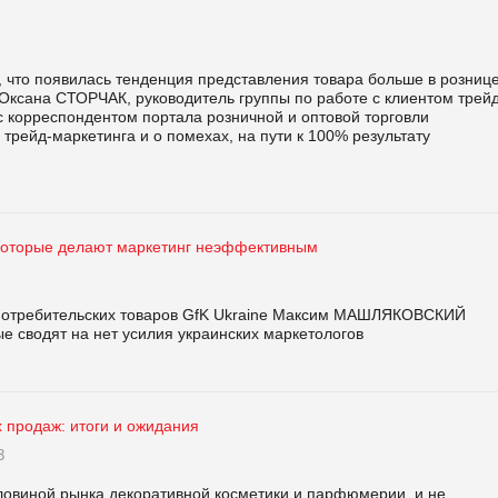
 что появилась тенденция представления товара больше в рознице
 Оксана СТОРЧАК, руководитель группы по работе с клиентом трейд
 с корреспондентом портала розничной и оптовой торговли
трейд-маркетинга и о помехах, на пути к 100% результату
которые делают маркетинг неэффективным
 потребительских товаров GfK Ukraine Максим МАШЛЯКОВСКИЙ
е сводят на нет усилия украинских маркетологов
 продаж: итоги и ожидания
3
ловиной рынка декоративной косметики и парфюмерии, и не