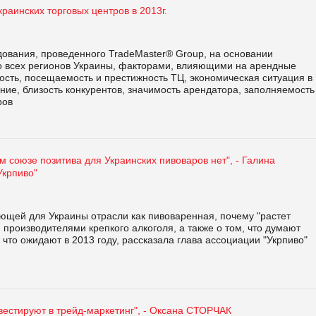
раинских торговых центров в 2013г.
дования, проведенного TradeMaster® Group, на основании
со всех регионов Украины, факторами, влияющими на арендные
ость, посещаемость и престижность ТЦ, экономическая ситуация в
яние, близость конкурентов, значимость арендатора, заполняемость
ров
 союзе позитива для Украинских пивоваров нет", - Галина
Укрпиво"
ющей для Украины отрасли как пивоваренная, почему "растет
производителями крепкого алкоголя, а также о том, что думают
что ожидают в 2013 году, рассказала глава ассоциации "Укрпиво"
вестируют в трейд-маркетинг", - Оксана СТОРЧАК