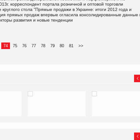
013г. корреспондент портала розничной и оптовой торговли
 круглого стола "Прямые продажи в Украине: итоги 2012 года и
ация прямых продаж впервые огласила консолидированные данные 
екторы развития и новые тенденции
74
75
76
77
78
79
80
81
>>