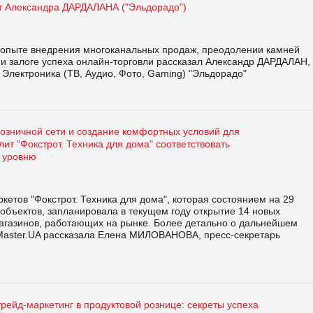
т Александра ДАРДАЛАНА ("Эльдорадо")
опыте внедрения многоканальных продаж, преодолении камней
 и залоге успеха онлайн-торговли рассказал Александр ДАРДАЛАН,
Электроника (ТВ, Aудио, Фото, Gaming) "Эльдорадо"
озничной сети и создание комфортных условий для
лит "Фокстрот. Техника для дома" соответствовать
 уровню
кетов "Фокстрот. Техника для дома", которая состоянием на 29
 объектов, запланировала в текущем году открытие 14 новых
газинов, работающих на рынке. Более детально о дальнейшем
Master.UA рассказала Елена МИЛОВАНОВА, пресс-секретарь
рейд-маркетинг в продуктовой рознице: секреты успеха