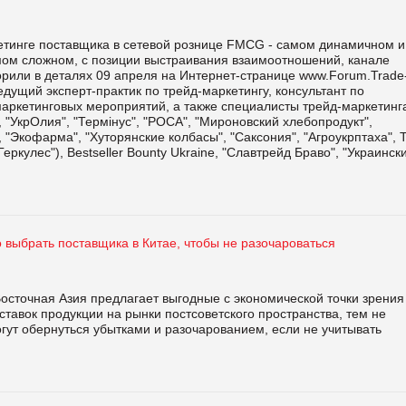
етинге поставщика в сетевой рознице FMCG - самом динамичном и
мом сложном, с позиции выстраивания взаимоотношений, канале
орили в деталях 09 апреля на Интернет-странице www.Forum.Trade
ущий эксперт-практик по трейд-маркетингу, консультант по
ркетинговых мероприятий, а также специалисты трейд-маркетинг
 "УкрОлия", "Термінус", "РОСА", "Мироновский хлебопродукт",
, "Экофарма", "Хуторянские колбасы", "Саксония", "Агроукрптаха",
Геркулес"), Bestseller Bounty Ukraine, "Славтрейд Браво", "Украинск
 выбрать поставщика в Китае, чтобы не разочароваться
осточная Азия предлагает выгодные с экономической точки зрения
тавок продукции на рынки постсоветского пространства, тем не
гут обернуться убытками и разочарованием, если не учитывать