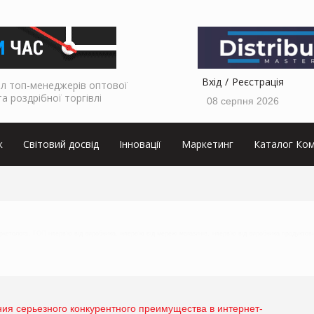
Вхід
Реєстрація
л топ-менеджерів оптової
та роздрібної торгівлі
08 серпня 2026
к
Світовий досвід
Інновації
Маркетинг
Каталог Ком
аркетолога, ТОП інтерв’ю від виробника, інтерв’ю від мережі магазинів, інтерв’ю від виробника продуктов
ия серьезного конкурентного преимущества в интернет-