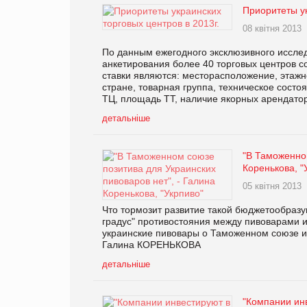
Приоритеты ук
08 квітня 2013
По данным ежегодного эксклюзивного иссле
анкетирования более 40 торговых центров 
ставки являются: месторасположение, этажн
стране, товарная группа, техническое состо
ТЦ, площадь ТТ, наличие якорных арендато
детальніше
"В Таможенном
Коренькова, "
05 квітня 2013
Что тормозит развитие такой бюджетообразу
градус" противостояния между пивоварами и 
украинские пивовары о Таможенном союзе и 
Галина КОРЕНЬКОВА
детальніше
"Компании ин