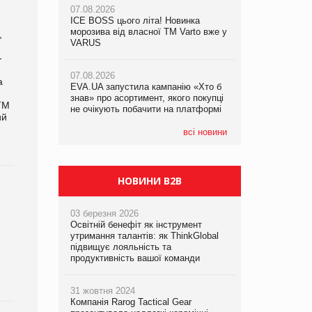
07.08.2026
ICE BOSS цього літа! Новинка
06.08.2026
07.08.2026
морозива від власної ТМ Varto вже у
Смачна новинка для хвостатих: у
,
Франція заборонила рекламні дзвінки
VARUS
VARUS з’явилися паучі Varto Paw
без згоди клієнтів
expert від власної ТМ Varto!
-
07.08.2026
а
EVA.UA запустила кампанію «Хто б
05.08.2026
знав» про асортимент, якого покупці
Мережа супермаркетів VARUS купує
 ТМ
не очікують побачити на платформі
мережу магазинів формату
ий
convenience store КОЛО: об’єднана
компанія налічуватиме 374 магазини
всі новини
НОВИНИ B2B
03 березня 2026
Освітній бенефіт як інструмент
утримання талантів: як ThinkGlobal
підвищує лояльність та
продуктивність вашої команди
31 жовтня 2024
Компанія Rarog Tactical Gear