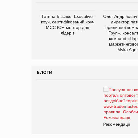
арас Ігорович,
Тетяна Ільєнко, Executive-
Олег Андрійович
иробництва ТОВ
коуч, сертифікований коуч
директор пат
Герчак"
МСС ICF, ментор для
юридичної компа
лідерів
Груп», консал
компанії «Пар
маркетингової
Myka Agen
БЛОГИ
Брагина Людмила
Просування компанії на
порталі оптової та
роздрібної торгівлі
www.trademaster.ua.
правила. Особливості.
ії
Рекомендації