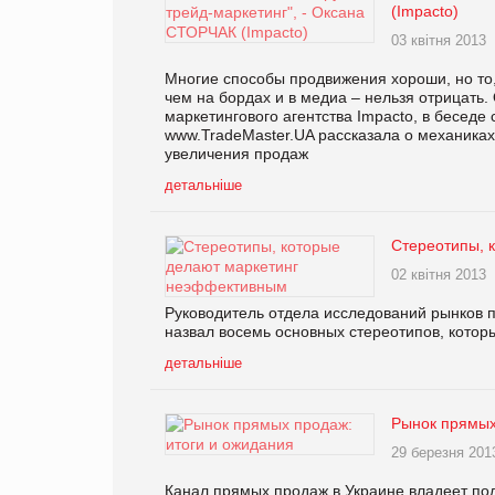
(Impacto)
03 квітня 2013
Многие способы продвижения хороши, но то,
чем на бордах и в медиа – нельзя отрицать.
маркетингового агентства Impacto, в беседе
www.TradeMaster.UA рассказала о механиках 
увеличения продаж
детальніше
Стереотипы, 
02 квітня 2013
Руководитель отдела исследований рынков
назвал восемь основных стереотипов, которы
детальніше
Рынок прямых
29 березня 201
Канал прямых продаж в Украине владеет по