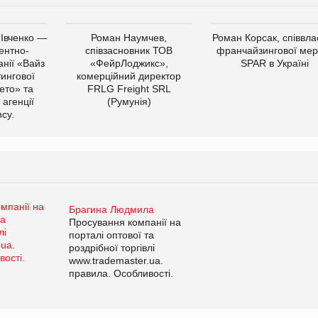
 Івченко —
Роман Наумчев,
Роман Корсак, співвла
ентно-
співзасновник ТОВ
франчайзингової мер
нії «Вайз
«ФейрЛоджикс»,
SPAR в Україні
тингової
комерційний директор
ето» та
FRLG Freight SRL
 агенції
(Румунія)
cy.
Брагина Людмила
Просування компанії на
порталі оптової та
роздрібної торгівлі
www.trademaster.ua.
правила. Особливості.
Рекомендації