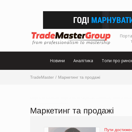
Порта
Новини
Аналітика
Топи про рино
TradeMaster
Маркетинг та продажі
Інтерв’ю від виробника, інтерв’ю від ТОП-керівника з маркетингу, інтерв’ю від м
товарів українськи виробники
Маркетинг та продажі
Пути достижен