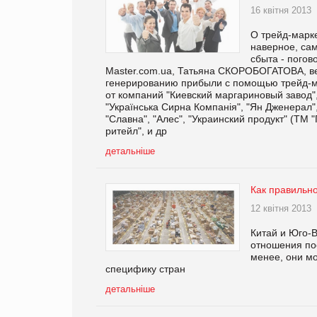
16 квітня 2013
О трейд-марк
наверное, са
сбыта - погов
Master.com.ua, Татьяна СКОРОБОГАТОВА, вед
генерированию прибыли с помощью трейд-ма
от компаний "Киевский маргариновый завод",
"Українська Сирна Компанія", "Ян Дженерал"
"Славна", "Алес", "Украинский продукт" (ТМ "
ритейл", и др
детальніше
Как правильно
12 квітня 2013
Китай и Юго-В
отношения пос
менее, они мо
специфику стран
детальніше