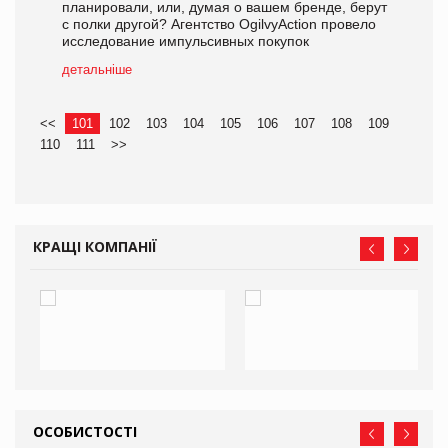
планировали, или, думая о вашем бренде, берут
с полки другой? Агентство OgilvyAction провело
исследование импульсивных покупок
детальніше
<<
101
102
103
104
105
106
107
108
109
110
111
>>
КРАЩІ КОМПАНІЇ
ОСОБИСТОСТІ