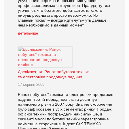
улучшению сервиса и повышению уровня
профессионализма сотрудников. Правда, тут же
уточняют, что без этого добиться хоть какого-
нибудь результата просто невозможно. Их
главный посыл – всегда идти чуть-чуть дальше,
чем необходимо в данный момент
детальніше
Дослідження: Ринок побутової техніки
та електроніки продовжує падіння
17 серпня 2009
Ринок побутової техніки та електроніки продовжив
падіння третій період поспіль та досягнув
найнижчого рівня з 2007 року. Значне скорочення
було зафіксоване в усіх сегментах ринку. Продажі
офісної техніки постраждали найсильніше, в
сегменті малої побутової техніки зареєстроване
найменше скорочення. Індекс GfK TEMAX®
Ukraine за другий квартал