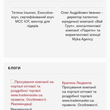
Тетяна Ільєнко, Executive-
Олег Андрійович Івченко —
коуч, сертифікований коуч
директор патентно-
МСС ICF, ментор для
юридичної компанії «Вайз
лідерів
Груп», консалтингової
компанії «Парето» та
маркетингової агенції
,
Myka Agency.
ОВ
БЛОГИ
Брагина Людмила
ї
Просування компанії
а
на порталі оптової та
роздрібної торгівлі
www.trademaster.ua.
і.
правила. Особливості.
Рекомендації
Ре