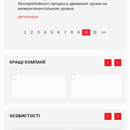
бесперебойного процесса движения грузов на
межконтинентальном уровне.
детальніше
1
2
3
4
5
6
7
8
9
10
11
>>
КРАЩІ КОМПАНІЇ
ОСОБИСТОСТІ