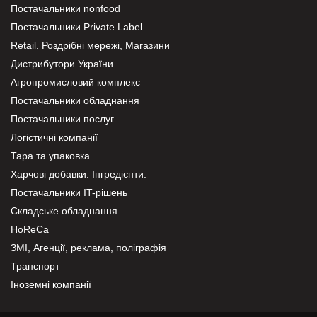
Постачальники nonfood
Постачальники Private Label
Retail. Роздрібні мережі, Магазини
Дистрибутори України
Агропромисловий комплекс
Постачальники обладнання
Постачальники послуг
Логістичні компанії
Тара та упаковка
Харчові добавки. Інгредієнти.
Постачальники IT-рішень
Складське обладнання
HoReCa
ЗМІ, Агенції, реклама, поліграфія
Транспорт
Іноземні компанії