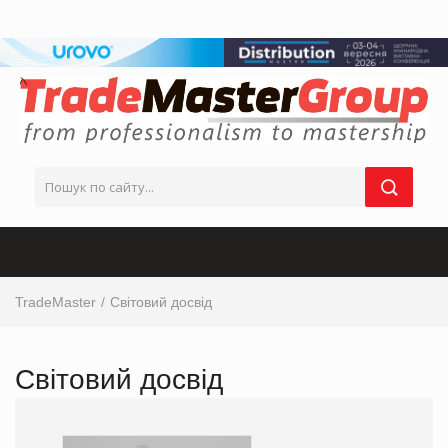
TradeMaster
Світовий досвід
Світовий досвід