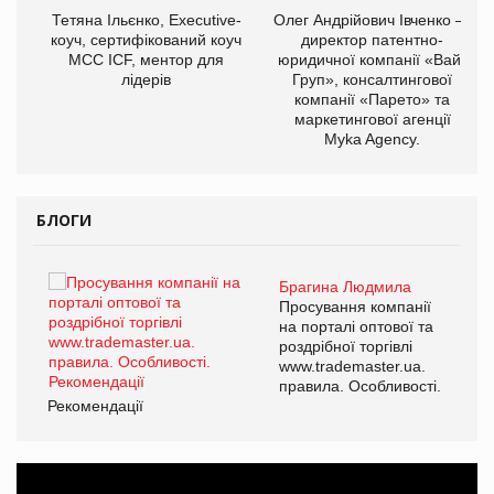
,
Тетяна Ільєнко, Executive-
Олег Андрійович Івченко —
ОВ
коуч, сертифікований коуч
директор патентно-
МСС ICF, ментор для
юридичної компанії «Вайз
лідерів
Груп», консалтингової
компанії «Парето» та
маркетингової агенції
Myka Agency.
БЛОГИ
Брагина Людмила
ї
Просування компанії
а
на порталі оптової та
роздрібної торгівлі
www.trademaster.ua.
і.
правила. Особливості.
Рекомендації
Ре