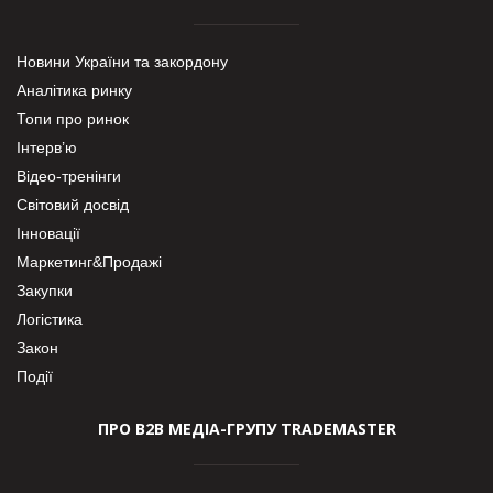
Новини України та закордону
Аналітика ринку
Топи про ринок
Інтерв’ю
Відео-тренінги
Світовий досвід
Інновації
Маркетинг&Продажі
Закупки
Логістика
Закон
Події
ПРО В2В МЕДІА-ГРУПУ TRADEMASTER