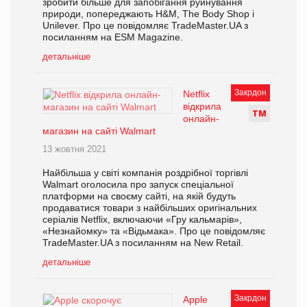
зробити більше для запобігання руйнування
природи, попереджають H&M, The Body Shop і
Unilever. Про це повідомляє TradeMaster.UA з
посиланням на ESM Magazine.
детальніше
Закрдон
Netflix
відкрила
Т
М
онлайн-
магазин на сайті Walmart
13 жовтня 2021
Найбільша у світі компанія роздрібної торгівлі
Walmart оголосила про запуск спеціальної
платформи на своєму сайті, на якій будуть
продаватися товари з найбільших оригінальних
серіалів Netflix, включаючи «Гру кальмарів»,
«Незнайомку» та «Відьмака». Про це повідомляє
TradeMaster.UA з посиланням на New Retail.
детальніше
Закрдон
Apple