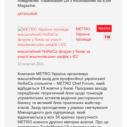
повідомляє TradeMaster.UA з посиланням на ESM
Magazine.
детальніше
Україна
METRO
Україна
Т
М
проведе
масштабний HoReCa-форум у Києві за
участі мішленівських шефів з ЄС
13 жовтня 2021
Компанія METRO Україна організовує
масштабний захід для професійної української
HoReCa-спільноти – METRO Chef Forum, який
відбудеться 19 жовтня у Києві. Програма заходу
передбачає теоретичний блок щодо тонкощів
управлінських аспектів ведення ресторанного
бізнесу та великий блок практичних майстер-
класів. Захід проходитиме у рамках святкування
Міжнародного дня підприємця, який
відзначається у всіх 34 країнах присутності
METRO кожного другого вівторка жовтня. Про це
повідомляє TradeMaster.UA з посиланням на