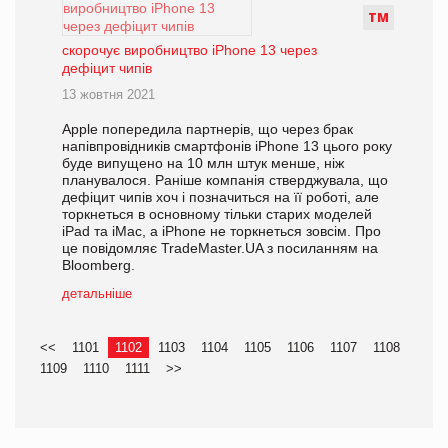
Т
М
скорочує виробництво iPhone 13 через
дефіцит чипів
13 жовтня 2021
Apple попередила партнерів, що через брак
напівпровідників смартфонів iPhone 13 цього року
буде випущено на 10 млн штук менше, ніж
планувалося. Раніше компанія стверджувала, що
дефіцит чипів хоч і позначиться на її роботі, але
торкнеться в основному тільки старих моделей
iPad та iMac, а iPhone не торкнеться зовсім. Про
це повідомляє TradeMaster.UA з посиланням на
Bloomberg.
детальніше
<<
1101
1102
1103
1104
1105
1106
1107
1108
1109
1110
1111
>>