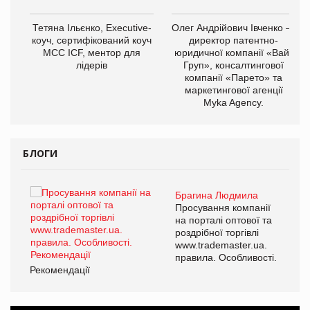
,
Тетяна Ільєнко, Executive-
Олег Андрійович Івченко —
ОВ
коуч, сертифікований коуч
директор патентно-
МСС ICF, ментор для
юридичної компанії «Вайз
лідерів
Груп», консалтингової
компанії «Парето» та
маркетингової агенції
Myka Agency.
БЛОГИ
Брагина Людмила
ї
Просування компанії
а
на порталі оптової та
роздрібної торгівлі
www.trademaster.ua.
і.
правила. Особливості.
Рекомендації
Ре