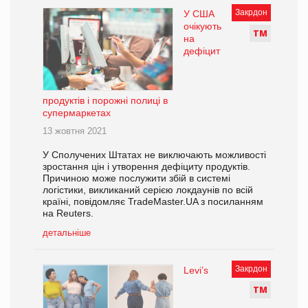
Закрдон
У США
очікують
Т
М
на
дефіцит
продуктів і порожні полиці в
супермаркетах
13 жовтня 2021
У Сполучених Штатах не виключають можливості
зростання цін і утворення дефіциту продуктів.
Причиною може послужити збій в системі
логістики, викликаний серією локдаунів по всій
країні, повідомляє TradeMaster.UA з посиланням
на Reuters.
детальніше
Закрдон
Levi’s
Т
М