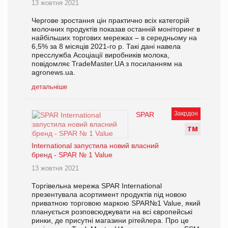
13 жовтня 2021
Чергове зростання цін практично всіх категорій
молочних продуктів показав останній моніторинг в
найбільших торгових мережах – в середньому на
6,5% за 8 місяців 2021-го р. Такі дані навела
пресслужба Асоціації виробників молока,
повідомляє TradeMaster.UA з посиланням на
agronews.ua.
детальніше
Закрдон
SPAR
Т
М
International запустила новий власний
бренд - SPAR № 1 Value
13 жовтня 2021
Торгівельна мережа SPAR International
презентувала асортимент продуктів під новою
приватною торговою маркою SPAR№1 Value, який
планується розповсюджувати на всі європейські
ринки, де присутні магазини рітейлера. Про це