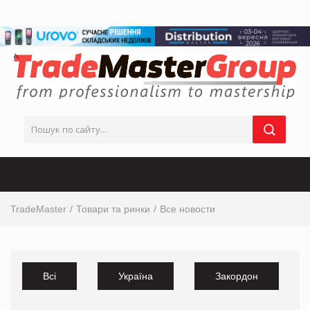
TradeMaster
Товари та ринки
Все новости
Всі
Україна
Закордон