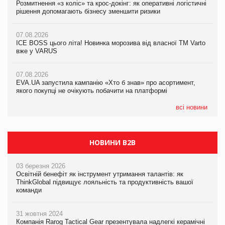
Розмитнення «з коліс» та крос-докінг: як оперативні логістичні
Розмитнення «з коліс» та крос-докінг: як оперативні логістичні
Kraft Heinz скоротила збиток у першому півріччі
рішення допомагають бізнесу зменшити ризики
рішення допомагають бізнесу зменшити ризики
07.08.2026
07.08.2026
07.08.2026
Продажі Hugo Boss впали на 9%
ICE BOSS цього літа! Новинка морозива від власної ТМ Varto
ICE BOSS цього літа! Новинка морозива від власної ТМ Varto
вже у VARUS
вже у VARUS
07.08.2026
Франція заборонила рекламні дзвінки без згоди клієнтів
07.08.2026
07.08.2026
EVA.UA запустила кампанію «Хто б знав» про асортимент,
EVA.UA запустила кампанію «Хто б знав» про асортимент,
якого покупці не очікують побачити на платформі
якого покупці не очікують побачити на платформі
всі новини
НОВИНИ B2B
03 березня 2026
Освітній бенефіт як інструмент утримання талантів: як
ThinkGlobal підвищує лояльність та продуктивність вашої
команди
31 жовтня 2024
Компанія Rarog Tactical Gear презентувала надлегкі керамічні