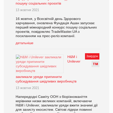
пошуку соціальних проєктів
13 жовтня 2021
16 жовтня, у Всесвітній день Здорового
харчування, оновлена Фундація Ашан запускає
перший міжнародний конкурс пошуку соціальних
проектів, повідомляє TradeMaster.UA з
посиланням на прес-реліз компанії.
детальніше
Закрдон
H&M і
Unilever
Т
М
закликали уряди припинити
субсидування шкідливих виробництв
13 жовтня 2021
Напередодні Саміту ООН з біорізноманіття
керівники низки великих компаній, включаючи
H&M і Unilever, закликали уряди вжити значимі дії
для захисту екосистем. Світові лідери повинні