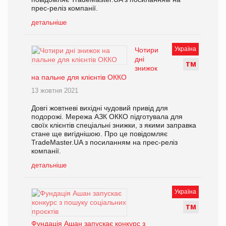
прес-реліз компанії.
детальніше
Україна
Чотири
дні
Т
М
знижок
на пальне для клієнтів ОККО
13 жовтня 2021
Довгі жовтневі вихідні чудовий привід для
подорожі. Мережа АЗК ОККО підготувала для
своїх клієнтів спеціальні знижки, з якими заправка
стане ще вигіднішою. Про це повідомляє
TradeMaster.UA з посиланням на прес-реліз
компанії.
детальніше
Україна
Т
М
Фундація Ашан запускає конкурс з