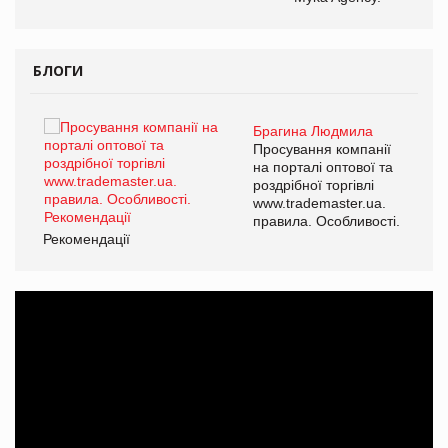
БЛОГИ
Брагина Людмила
ї
Просування компанії
а
на порталі оптової та
роздрібної торгівлі
www.trademaster.ua.
і.
правила. Особливості.
Рекомендації
Ре