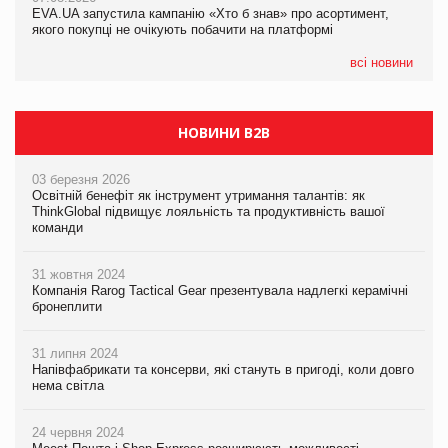
EVA.UA запустила кампанію «Хто б знав» про асортимент,
EVA.UA запустила кампанію «Хто б знав» про асортимент,
якого покупці не очікують побачити на платформі
якого покупці не очікують побачити на платформі
всі новини
НОВИНИ B2B
03 березня 2026
Освітній бенефіт як інструмент утримання талантів: як
ThinkGlobal підвищує лояльність та продуктивність вашої
команди
31 жовтня 2024
Компанія Rarog Tactical Gear презентувала надлегкі керамічні
бронеплити
31 липня 2024
Напівфабрикати та консерви, які стануть в пригоді, коли довго
нема світла
24 червня 2024