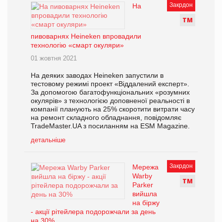
Закрдон
На
Т
М
пивоварнях Heineken впровадили
технологію «смарт окуляри»
01 жовтня 2021
На деяких заводах Heineken запустили в
тестовому режимі проект «Віддалений експерт».
За допомогою багатофункціональних «розумних
окулярів» з технологією доповненої реальності в
компанії планують на 25% скоротити витрати часу
на ремонт складного обладнання, повідомляє
TradeMaster.UA з посиланням на ESM Magazine.
детальніше
Закрдон
Мережа
Warby
Т
М
Parker
вийшла
на біржу
- акції рітейлера подорожчали за день
на 30%