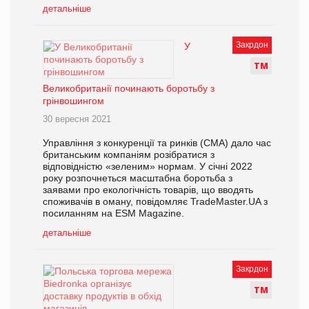
детальніше
Закрдон
У
Т
М
Великобританії починають боротьбу з
грінвошингом
30 вересня 2021
Управління з конкуренції та ринків (CMA) дало час
британським компаніям розібратися з
відповідністю «зеленим» нормам. У січні 2022
року розпочнеться масштабна боротьба з
заявами про екологічність товарів, що вводять
споживачів в оману, повідомляє TradeMaster.UA з
посиланням на ESM Magazine.
детальніше
Закрдон
Т
М