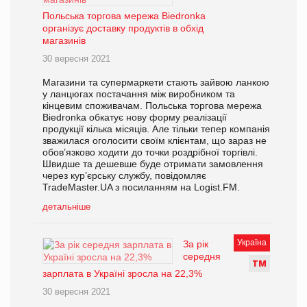
Польська торгова мережа Biedronka
організує доставку продуктів в обхід
магазинів
30 вересня 2021
Магазини та супермаркети стають зайвою ланкою
у ланцюгах постачання між виробником та
кінцевим споживачам. Польська торгова мережа
Biedronka обкатує нову форму реалізації
продукції кілька місяців. Але тільки тепер компанія
зважилася оголосити своїм клієнтам, що зараз не
обов’язково ходити до точки роздрібної торгівлі.
Швидше та дешевше буде отримати замовлення
через кур’єрську службу, повідомляє
TradeMaster.UA з посиланням на Logist.FM.
детальніше
Україна
За рік
середня
Т
М
зарплата в Україні зросла на 22,3%
30 вересня 2021