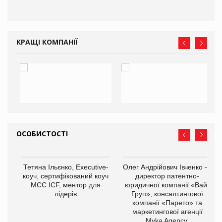
КРАЩІ КОМПАНІЇ
ОСОБИСТОСТІ
,
Тетяна Ільєнко, Executive-
Олег Андрійович Івченко —
ОВ
коуч, сертифікований коуч
директор патентно-
МСС ICF, ментор для
юридичної компанії «Вайз
лідерів
Груп», консалтингової
компанії «Парето» та
маркетингової агенції
Myka Agency.