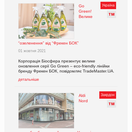
Україна
Go
Green!
Т
М
Велике
“озеленення” від “Фрекен БОК”
01 жовтня 2021
Корпорація Біосфера презентує велике
оновлення серії Go Green – eco-friendly лінійки
бренду Фрекен БОК, повідомляє TradeMaster.UA.
детальніше
Закрдон
Aldi
Nord
Т
М