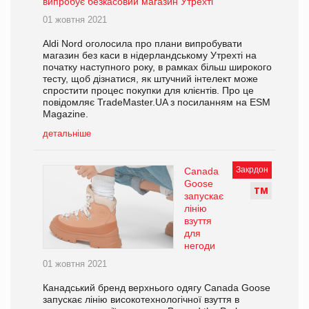
випробує безкасовий магазин Утрехті
01 жовтня 2021
Aldi Nord оголосила про плани випробувати
магазин без каси в нідерландському Утрехті на
початку наступного року, в рамках більш широкого
тесту, щоб дізнатися, як штучний інтелект може
спростити процес покупки для клієнтів. Про це
повідомляє TradeMaster.UA з посиланням на ESM
Magazine.
детальніше
Закрдон
Canada
Goose
Т
М
запускає
лінію
взуття
для
негоди
01 жовтня 2021
Канадський бренд верхнього одягу Canada Goose
запускає лінію високотехнологічної взуття в