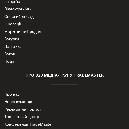
Інтерв’ю
Відео-тренінги
Світовий досвід
Інновації
Маркетинг&Продажі
Закупки
Логістика
Закон
Події
ПРО В2В МЕДІА-ГРУПУ TRADEMASTER
Про нас
Наша команда
Реклама на порталі
Тренінговий центр
Конференції TradeMaster