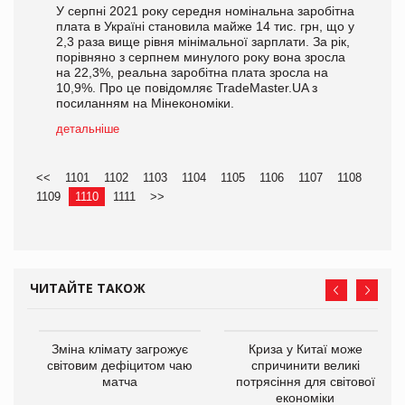
У серпні 2021 року середня номінальна заробітна
плата в Україні становила майже 14 тис. грн, що у
2,3 раза вище рівня мінімальної зарплати. За рік,
порівняно з серпнем минулого року вона зросла
на 22,3%, реальна заробітна плата зросла на
10,9%. Про це повідомляє TradeMaster.UA з
посиланням на Мінекономіки.
детальніше
<<
1101
1102
1103
1104
1105
1106
1107
1108
1109
1110
1111
>>
ЧИТАЙТЕ ТАКОЖ
Зміна клімату загрожує
Криза у Китаї може
ne
світовим дефіцитом чаю
спричинити великі
матча
потрясіння для світової
економіки