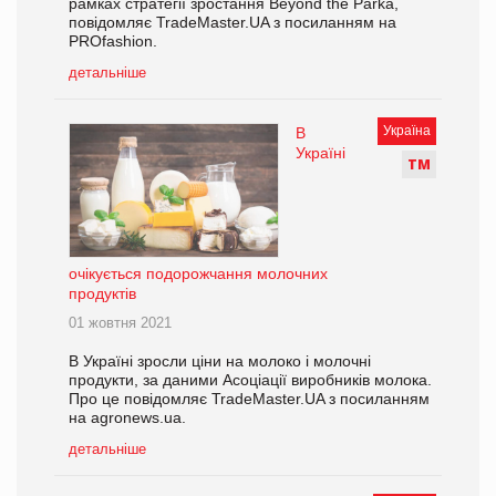
рамках стратегії зростання Beyond the Parka,
повідомляє TradeMaster.UA з посиланням на
PROfashion.
детальніше
Україна
В
Україні
Т
М
очікується подорожчання молочних
продуктів
01 жовтня 2021
В Україні зросли ціни на молоко і молочні
продукти, за даними Асоціації виробників молока.
Про це повідомляє TradeMaster.UA з посиланням
на agronews.ua.
детальніше