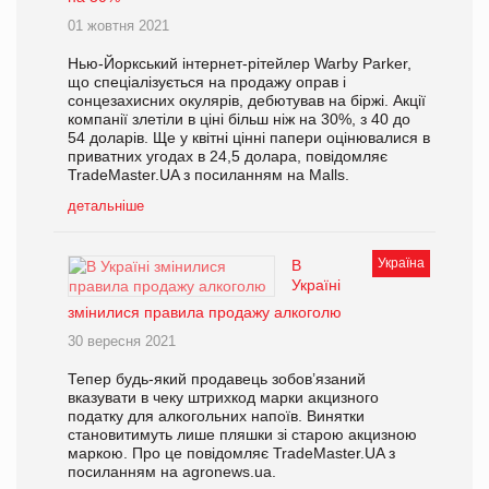
01 жовтня 2021
Нью-Йоркський інтернет-рітейлер Warby Parker,
що спеціалізується на продажу оправ і
сонцезахисних окулярів, дебютував на біржі. Акції
компанії злетіли в ціні більш ніж на 30%, з 40 до
54 доларів. Ще у квітні цінні папери оцінювалися в
приватних угодах в 24,5 долара, повідомляє
TradeMaster.UA з посиланням на Malls.
детальніше
Україна
В
Україні
змінилися правила продажу алкоголю
30 вересня 2021
Тепер будь-який продавець зобов’язаний
вказувати в чеку штрихкод марки акцизного
податку для алкогольних напоїв. Винятки
становитимуть лише пляшки зі старою акцизною
маркою. Про це повідомляє TradeMaster.UA з
посиланням на agronews.ua.