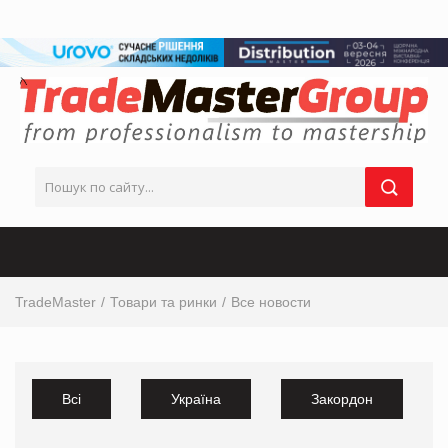
TradeMaster
Товари та ринки
Все новости
Всі
Україна
Закордон