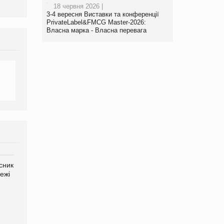
18 червня 2026 |
3-4 вересня Виставки та конференції
PrivateLabel&FMCG Master-2026:
Власна марка - Власна перевага
сник
Олексій Логачов-Михайлов
Яна Сараніна, директор
ежі
Файно маркет Директор
компанії «УкраМарин»
департаменту з
виробництва