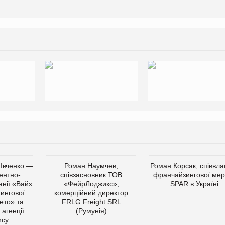
 Івченко —
Роман Наумчев,
Роман Корсак, співвла
ентно-
співзасновник ТОВ
франчайзингової мер
нії «Вайз
«ФейрЛоджикс»,
SPAR в Україні
тингової
комерційний директор
ето» та
FRLG Freight SRL
 агенції
(Румунія)
cy.