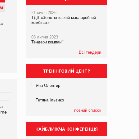
М
21 січня 2026
ТДВ «Золотоніський маслоробний
комбінат»
на
03 липня 2023
Тендери компанії
Всі тендери
ТРЕНІНГОВИЙ ЦЕНТР
Яна Олентир
Тетяна Ільєнко
ка
Bosch заявила про повне
Смачна новинка для
повний список
orne
знищення своєї продукції
хвостатих: у VARUS
на складі після російської
з’явилися паучі Varto Paw
атаки
expert від власної ТМ
НАЙБЛИЖЧА КОНФЕРЕНЦІЯ
Varto!