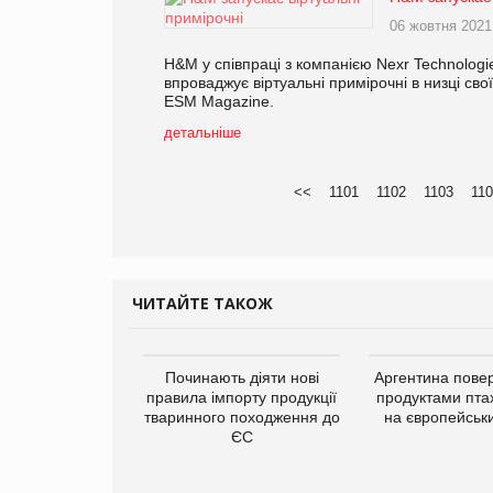
06 жовтня 2021
H&M у співпраці з компанією Nexr Technolog
впроваджує віртуальні примірочні в низці св
ESM Magazine.
детальніше
<<
1101
1102
1103
110
ЧИТАЙТЕ ТАКОЖ
Починають діяти нові
Аргентина повер
правила імпорту продукції
продуктами пта
тваринного походження до
на європейськ
ЄС