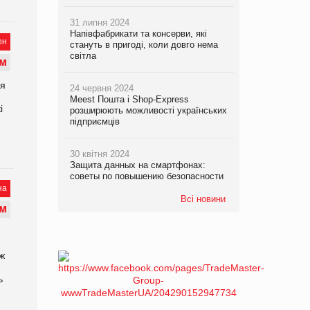
31 липня 2024
Напівфабрикати та консерви, які
он
стануть в пригоді, коли довго нема
світла
М
ся
24 червня 2024
Meest Пошта і Shop-Express
і
розширюють можливості українських
підприємців
30 квітня 2024
Защита данных на смартфонах:
советы по повышению безопасности
на
Всі новини
М
ож
ь