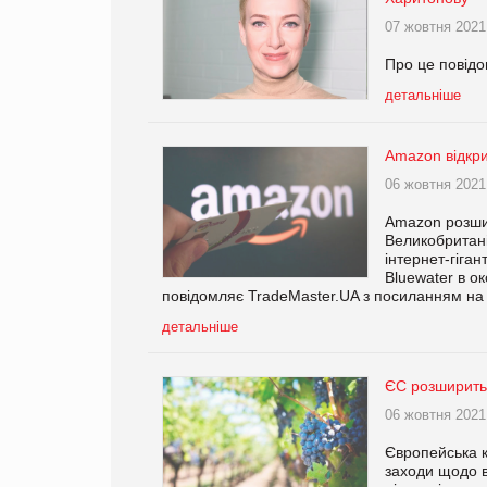
07 жовтня 2021
Про це повідо
детальніше
Amazon відкри
06 жовтня 2021
Amazon розшир
Великобритані
інтернет-гіга
Bluewater в о
повідомляє TradeMaster.UA з посиланням на
детальніше
ЄС розширить 
06 жовтня 2021
Європейська к
заходи щодо в