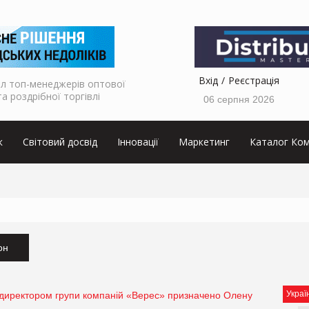
Вхід
Реєстрація
л топ-менеджерів оптової
та роздрібної торгівлі
06 серпня 2026
к
Світовий досвід
Інновації
Маркетинг
Каталог Ком
он
Украї
директором групи компаній «Верес» призначено Олену