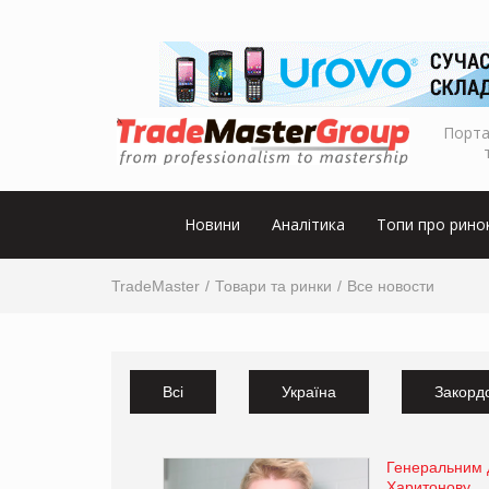
Порта
Новини
Аналітика
Топи про рино
TradeMaster
Товари та ринки
Все новости
Всі
Україна
Закорд
Генеральним 
Харитонову