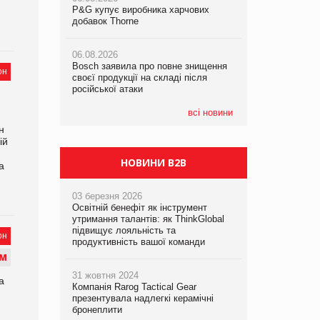
P&G купує виробника харчових
P&G купує виробника харчових
P&G купує виробника харчових
добавок Thorne
добавок Thorne
добавок Thorne
06.08.2026
06.08.2026
06.08.2026
Bosch заявила про повне знищення
Bosch заявила про повне знищення
Bosch заявила про повне знищення
он
своєї продукції на складі після
своєї продукції на складі після
своєї продукції на складі після
російської атаки
російської атаки
російської атаки
всі новини
н
ій
НОВИНИ B2B
а
03 березня 2026
Освітній бенефіт як інструмент
утримання талантів: як ThinkGlobal
підвищує лояльність та
он
продуктивність вашої команди
М
31 жовтня 2024
а
Компанія Rarog Tactical Gear
презентувала надлегкі керамічні
бронеплити