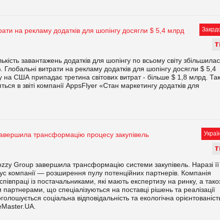
Закрд
рати на рекламу додатків для шопінгу досягли $ 5,4 млрд
Т
лькість завантажень додатків для шопінгу по всьому світу збільшила
 Глобальні витрати на рекламу додатків для шопінгу досягли $ 5,4
 на США припадає третина світових витрат - більше $ 1,8 млрд. Так
ться в звіті компанії AppsFlyer «Стан маркетингу додатків для
Украї
завершила трансформацію процесу закупівель
Т
ozzy Group завершила трансформацію системи закупівель. Наразі її
с компанії — розширення пулу потенційних партнерів. Компанія
співпраці із постачальниками, які мають експертизу на ринку, а так
 партнерами, що спеціалізуються на поставці рішень та реалізації
олошується соціальна відповідальність та екологічна орієнтованіст
eMaster.UA.