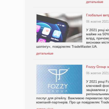
детальніше
Глобальні вит
06 жовтня 2021
У 2021 році кі
майже на 50%.
млрд, причому
висновки містя
шопінгу», повідомляє TradeMaster.UA.
детальніше
Fozzy Group 
06 жовтня 2021
У 2021 році F
ключовий фоку
зацікавлена у 
регіональними
послуг для рітейлу. Важливою перевагою прог
компаній-партнерів. Про це повідомляє Trad