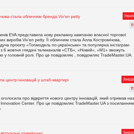
Украї
чова стала обличчям бренда Viv'en petty
Т
нів EVA представила нову рекламну кампанію власної торгової
их виробів Viv’en petty. Її обличчям стала Алла Костромічова,
дуча проєкту «Топмодель по-українськи» та популярна інстаграм-
 з 6 жовтня глядачі телеканалів «СТБ», «Новий», «М1» зможуть
ою у головній ролі. Про це повідомляє , повідомляє TradeMaster.UA.
Закрд
ла центр інновацій у штаб-квартирі
Т
 оголосила про відкриття нового центру інновацій, який отримав на
Innovation Center. Про це повідомляє TradeMaster.UA з посиланням
.
Закрд
віртуальні примірочні