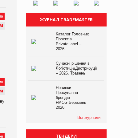
на
ЖУРНАЛ TRADEMASTER
М
Каталог Головних
Проєктів
PrivateLabel –
2026
Сучасні рішення в
Логістиці&Дистрибуції
– 2026. Травень
он
Новинки.
М
Просування
брендів
зву
FMCG.Березень
2026
Всі журнали
ТЕНДЕРИ
он