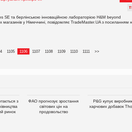
Т
ies SE та берлінською інноваційною лабораторією H&M beyond
оїх магазинів у Німеччині, повідомляє TradeMaster.UA з посиланням 
4
1105
1106
1107
1108
1109
1110
1111
>>
тається з
ФАО прогнозує зростання
P&G купує виробни
хівництва
світових цін на
харчових добавок Th
ий ринок
продовольство