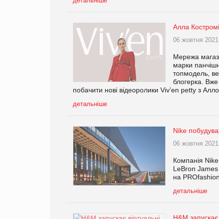
детальніше
Алла Костромі
06 жовтня 2021
Мережа магази
марки панчішн
топмодель, ве
блогерка. Вже
побачити нові відеоролики Viv’en petty з Алл
детальніше
Nike побудува
06 жовтня 2021
Компанія Nike
LeBron James 
на PROfashion
детальніше
H&M запускає 