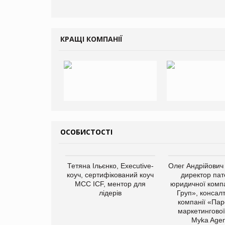
КРАЩІ КОМПАНІЇ
ОСОБИСТОСТІ
Тетяна Ільєнко, Executive-
Олег Андрійович
коуч, сертифікований коуч
директор пат
МСС ICF, ментор для
юридичної компа
лідерів
Груп», консал
компанії «Пар
маркетингової
Myka Agen