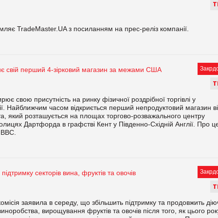
Т
мляє TradeMaster.UA з посиланням на прес-реліз компанії.
Закрд
є свій перший 4-зірковий магазин за межами США
Т
ює свою присутність на ринку фізичної роздрібної торгівлі у
ї. Найближчим часом відкриється перший непродуктовий магазин в
нта, який розташується на площах торгово-розважального центру
колицях Дартфорда в графстві Кент у Південно-Східній Англії. Про ц
 ВВС.
Закрд
підтримку секторів вина, фруктів та овочів
Т
омісія заявила в середу, що збільшить підтримку та продовжить дію
иноробства, вирощування фруктів та овочів після того, як цього рок