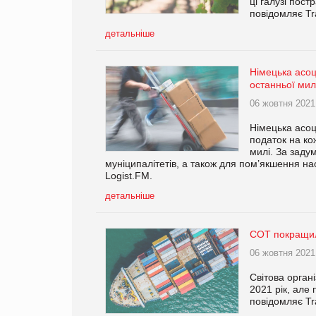
ці галузі пос
повідомляє T
детальніше
Німецька асоц
останньої мил
06 жовтня 2021
Німецька асоц
податок на ко
милі. За задум
муніципалітетів, а також для пом’якшення на
Logist.FM.
детальніше
СОТ покращила
06 жовтня 2021
Світова органі
2021 рік, але
повідомляє T