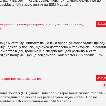
траждали від весняних заморозків, повеней та хвиль спеки. Про це
radeMaster.UA з посиланням на ESM Magazine.
Закрд
іація міст пропонує запровадити податок на логістику
і
іація міст та муніципалітетів (DStGB) пропонує запровадити ще оди
жну надіслану посилку, що була доставлена їх територією на останн
ом авторів ідеї, гроші можна використати для розвитку міст та
слідків пандемії. Про це повідомляє TradeMaster.UA з посиланням н
Закрд
 прогноз світової торгівлі
Т
зація торгівлі (СОТ) поліпшила прогноз зростання світової торгівлі н
 попередила про посилення регіональних відмінностей. Про це
radeMaster.UA з посиланням на ESM Magazine.