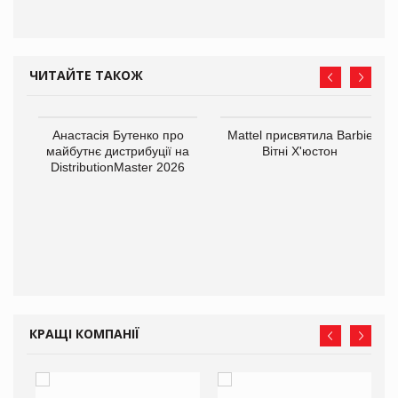
ЧИТАЙТЕ ТАКОЖ
Анастасія Бутенко про
Mattel присвятила Barbie
майбутнє дистрибуції на
Вітні Х'юстон
DistributionMaster 2026
оди
КРАЩІ КОМПАНІЇ