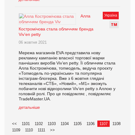
Україна
Алла
Т
М
Костромічова стала обличчям бренда
Viv'en petty
06 жовтня 2021
Мережа магазинів EVA представила нову
рекламну кампанію власної торгової марки
панчішних виробів Viv’en petty. Її обличчям стала
Алла Костромічова, топмодель, ведуча проєкту
«Топмодель по-українськи» та популярна
інстаграм-блогерка. Вже з 6 жовтня глядачі
телеканалів «СТБ», «Новий», «М1» зможуть
побачити нові відеоролики Viv’en petty з Аллою у
головній ролі. Про це повідомляє , повідомляє
TradeMaster.UA.
детальніше
<<
1101
1102
1103
1104
1105
1106
1107
1108
1109
1110
1111
>>