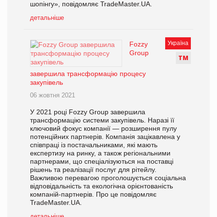
шопінгу», повідомляє TradeMaster.UA.
детальніше
Україна
Fozzy
Group
Т
М
завершила трансформацію процесу
закупівель
06 жовтня 2021
У 2021 році Fozzy Group завершила
трансформацію системи закупівель. Наразі її
ключовий фокус компанії — розширення пулу
потенційних партнерів. Компанія зацікавлена у
співпраці із постачальниками, які мають
експертизу на ринку, а також регіональними
партнерами, що спеціалізуються на поставці
рішень та реалізації послуг для рітейлу.
Важливою перевагою проголошується соціальна
відповідальність та екологічна орієнтованість
компаній-партнерів. Про це повідомляє
TradeMaster.UA.
детальніше