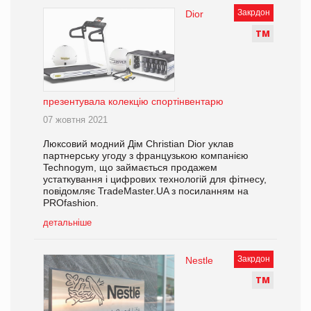
Закрдон
Dior
Т
М
презентувала колекцію спортінвентарю
07 жовтня 2021
Люксовий модний Дім Christian Dior уклав
партнерську угоду з французькою компанією
Technogym, що займається продажем
устаткування і цифрових технологій для фітнесу,
повідомляє TradeMaster.UA з посиланням на
PROfashion.
детальніше
Закрдон
Nestle
Т
М