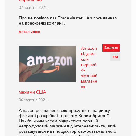
07 жовтня 2021
Про це повідомляє TradeMaster.UA з посиланням
на прес-реліз компанії.
детальніше
Закрдон
Amazon
відкриє
Т
М
свій
перший
4-
зірковий
магазин
за
межами США
06 жовтня 2021
Amazon розширює свою присутність на ринку
фізичної роздрібної торгівлі у Великобританії.
Найближчим часом відкриється перший
непродуктовий магазин від інтернет-гіганта, який
розташується на площах торгово-розважального