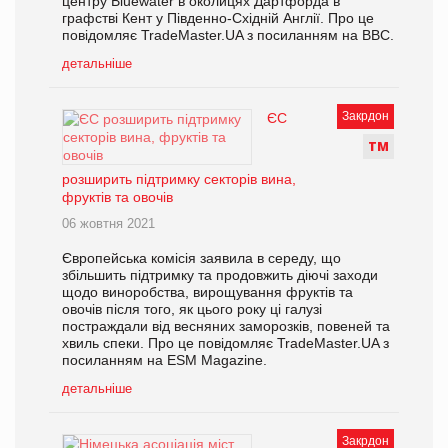
центру Bluewater в околицях Дартфорда в
графстві Кент у Південно-Східній Англії. Про це
повідомляє TradeMaster.UA з посиланням на ВВС.
детальніше
Закрдон
ЄС
Т
М
розширить підтримку секторів вина,
фруктів та овочів
06 жовтня 2021
Європейська комісія заявила в середу, що
збільшить підтримку та продовжить діючі заходи
щодо виноробства, вирощування фруктів та
овочів після того, як цього року ці галузі
постраждали від весняних заморозків, повеней та
хвиль спеки. Про це повідомляє TradeMaster.UA з
посиланням на ESM Magazine.
детальніше
Закрдон