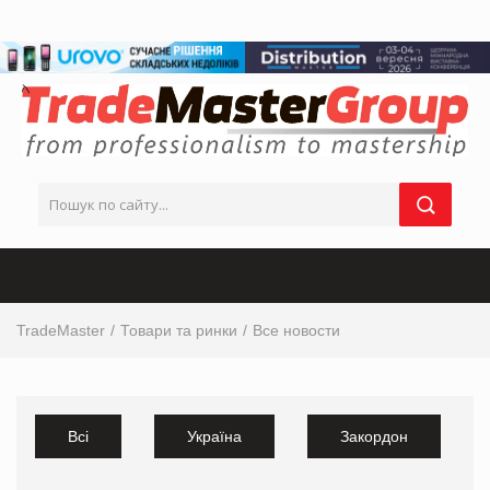
TradeMaster
Товари та ринки
Все новости
Всі
Україна
Закордон