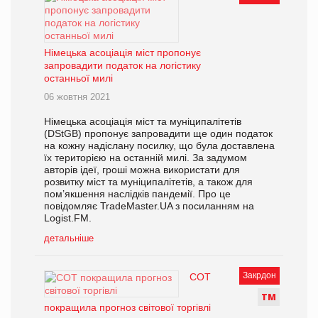
Німецька асоціація міст пропонує
запровадити податок на логістику
останньої милі
06 жовтня 2021
Німецька асоціація міст та муніципалітетів
(DStGB) пропонує запровадити ще один податок
на кожну надіслану посилку, що була доставлена
їх територією на останній милі. За задумом
авторів ідеї, гроші можна використати для
розвитку міст та муніципалітетів, а також для
пом’якшення наслідків пандемії. Про це
повідомляє TradeMaster.UA з посиланням на
Logist.FM.
детальніше
Закрдон
СОТ
Т
М
покращила прогноз світової торгівлі