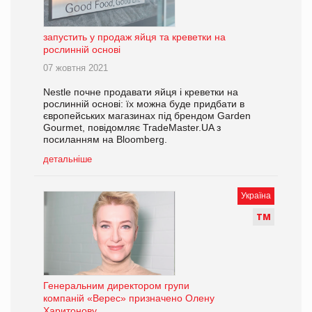
запустить у продаж яйця та креветки на
рослинній основі
07 жовтня 2021
Nestle почне продавати яйця і креветки на
рослинній основі: їх можна буде придбати в
європейських магазинах під брендом Garden
Gourmet, повідомляє TradeMaster.UA з
посиланням на Bloomberg.
детальніше
Україна
Т
М
Генеральним директором групи
компаній «Верес» призначено Олену
Харитонову