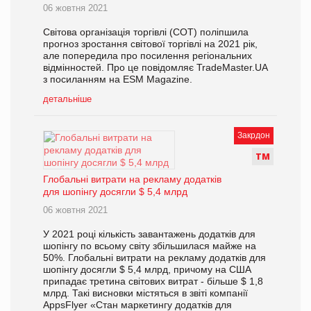
06 жовтня 2021
Світова організація торгівлі (СОТ) поліпшила
прогноз зростання світової торгівлі на 2021 рік,
але попередила про посилення регіональних
відмінностей. Про це повідомляє TradeMaster.UA
з посиланням на ESM Magazine.
детальніше
Закрдон
Т
М
Глобальні витрати на рекламу додатків
для шопінгу досягли $ 5,4 млрд
06 жовтня 2021
У 2021 році кількість завантажень додатків для
шопінгу по всьому світу збільшилася майже на
50%. Глобальні витрати на рекламу додатків для
шопінгу досягли $ 5,4 млрд, причому на США
припадає третина світових витрат - більше $ 1,8
млрд. Такі висновки містяться в звіті компанії
AppsFlyer «Стан маркетингу додатків для