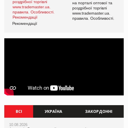
на порталі оптової та
роздрібної торгівлі
www.trademaster.ua.
правила. Особливості.
Рекомендації
ВСІ
УКРАЇНА
ЗАКОРДОННІ
10.08.2026
10.08.2026
10.08.2026